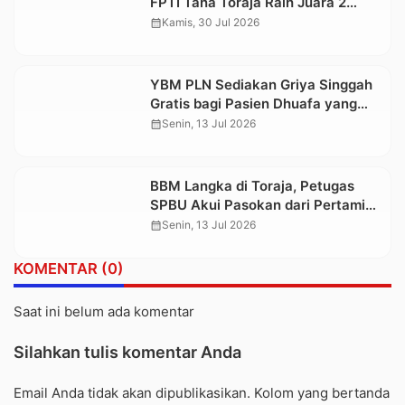
FPTI Tana Toraja Raih Juara 2
Cabang Panjat Tebing O2SN
calendar_month
Kamis, 30 Jul 2026
Tingkat Provinsi Sulsel
YBM PLN Sediakan Griya Singgah
Gratis bagi Pasien Dhuafa yang
Jalani Pengobatan di Makassar
calendar_month
Senin, 13 Jul 2026
BBM Langka di Toraja, Petugas
SPBU Akui Pasokan dari Pertamina
Turun 50%
calendar_month
Senin, 13 Jul 2026
KOMENTAR (0)
Saat ini belum ada komentar
Silahkan tulis komentar Anda
Email Anda tidak akan dipublikasikan. Kolom yang bertanda