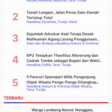
Ekobis
Headline
Nasional
Tana Toraja
Tanah Longsor, Jalan Poros Salu-Dende’
Tertutup Total
Headline
Peristiwa
Toraja Utara
Sejumlah Advokat Asal Toraja Desak
Mahkamah Agung Larang Penggunaan
Adat dan Budaya
Headline
Hukum & Kriminal
Alat Berat pada Eksekusi Rumah Adat
Tongkonan
KPU Tetapkan Theofilus Allorerung dan
Zadrak Tombe sebagai Bupati dan Wakil
Headline
Politik
Tana Toraja
Bupati Tana Toraja Terpilih
5 Pencuri Sparepart Milik Pengunjung
Objek Wisata Pango-Pango Ditangkap
Headline
Hukum & Kriminal
Objek Wisata
Polisi
Tana Toraja
TERBARU
Warga Lembang Nanna’ Nanggala,