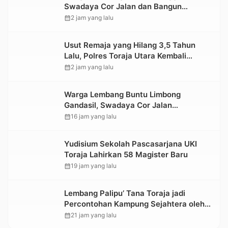
Swadaya Cor Jalan dan Bangun
Jembatan
calendar_month
2 jam yang lalu
Usut Remaja yang Hilang 3,5 Tahun
Lalu, Polres Toraja Utara Kembali
Datangi TKP
calendar_month
2 jam yang lalu
Warga Lembang Buntu Limbong
Gandasil, Swadaya Cor Jalan
Sepanjang 500 Meter
calendar_month
16 jam yang lalu
Yudisium Sekolah Pascasarjana UKI
Toraja Lahirkan 58 Magister Baru
calendar_month
19 jam yang lalu
Lembang Palipu’ Tana Toraja jadi
Percontohan Kampung Sejahtera oleh
Kemensos
calendar_month
21 jam yang lalu