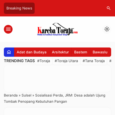
search
Breaking News
menu
light_mode
home
Adat dan Budaya
Arsitektur
Bastem
Bawaslu
B
TRENDING TAGS
#Toraja
#Toraja Utara
#Tana Toraja
#R
Beranda
»
Sulsel
»
Sosialisasi Perda, JRM: Desa adalah Ujung
Tombak Penopang Kebutuhan Pangan