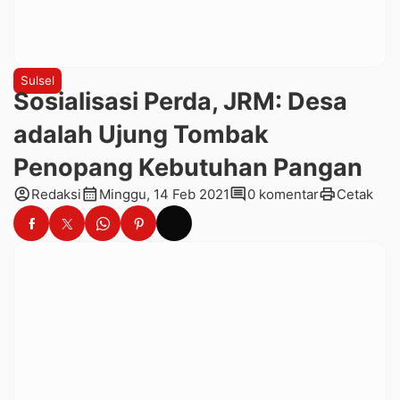
Sulsel
Sosialisasi Perda, JRM: Desa
adalah Ujung Tombak
Penopang Kebutuhan Pangan
account_circle
calendar_month
comment
print
Redaksi
Minggu, 14 Feb 2021
0 komentar
Cetak