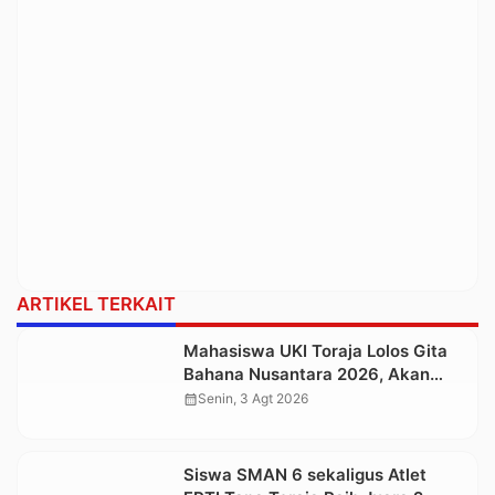
ARTIKEL TERKAIT
Mahasiswa UKI Toraja Lolos Gita
Bahana Nusantara 2026, Akan
Tampil di Istana Negara pada
calendar_month
Senin, 3 Agt 2026
Perayaan HUT Ke-81 RI
Siswa SMAN 6 sekaligus Atlet