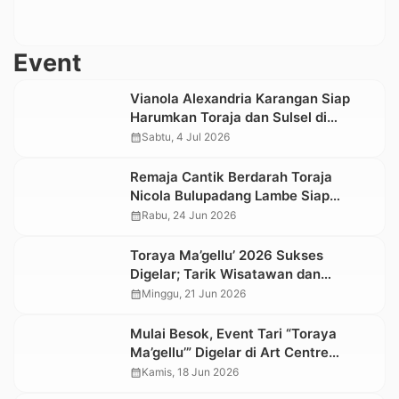
Event
Vianola Alexandria Karangan Siap
Harumkan Toraja dan Sulsel di
Panggung Nasional Miss Bintang
calendar_month
Sabtu, 4 Jul 2026
Indonesia 2026
Remaja Cantik Berdarah Toraja
Nicola Bulupadang Lambe Siap
Harumkan Sulsel di Panggung
calendar_month
Rabu, 24 Jun 2026
Nasional Miss Bintang Indonesia
2026
Toraya Ma’gellu’ 2026 Sukses
Digelar; Tarik Wisatawan dan
Geliatkan Ekonomi Daerah
calendar_month
Minggu, 21 Jun 2026
Mulai Besok, Event Tari “Toraya
Ma’gellu’” Digelar di Art Centre
Rantepao
calendar_month
Kamis, 18 Jun 2026