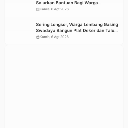
Salurkan Bantuan Bagi Warga
Terdampak Longsor di Buntu Pepasan
calendar_month
Kamis, 6 Agt 2026
Sering Longsor, Warga Lembang Gasing
Swadaya Bangun Plat Deker dan Talut
Jalan Penghubung Antar Lembang
calendar_month
Kamis, 6 Agt 2026