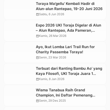
Toraya Ma’gellu’ Kembali Hadir di
Alun-alun Rantepao, 19-20 Juni 2026
calendar_month
Sabtu, 6 Jun 2026
Expo 2026 UKI Toraja Digelar di Alun
– Alun Rantepao, Ada Pameran,
Lomba dan Dihibur Artis Ibukota
calendar_month
Kamis, 26 Mar 2026
Ayo, Ikut Lomba Lari Trail Run for
Charity Passemba Toraya!
calendar_month
Senin, 23 Mar 2026
Terbuat dari Ranting Bambu Ao’ yang
Kaya Filosofi, UKI Toraja Juara 1
Lomba Pohon Natal Pemda Tana
calendar_month
Kamis, 8 Jan 2026
Toraja
Wisma Tanabua Raih Grand
Champion, Ini Daftar Pemenang
Festival Pohon Natal Kategori OPD
calendar_month
Senin, 29 Des 2025
Toraja Utara