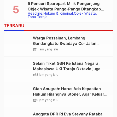
5 Pencuri Sparepart Milik Pengunjung
Objek Wisata Pango-Pango Ditangkap
Headline
Hukum & Kriminal
Objek Wisata
Polisi
Tana Toraja
TERBARU
Warga Pessaluan, Lembang
Gandangbatu Swadaya Cor Jalan
Kabupaten
calendar_month
1 jam yang lalu
Selain Tiket GBN Ke Istana Negara,
Mahasiswa UKI Toraja Oktavia juga
Lolos ke Pekan Seni Mahasiswa
calendar_month
8 jam yang lalu
Nasional 2026
Gian Anugrah: Harus Ada Kepastian
Hukum Hilangnya Stoner, Agar Keluarga
tidak Larut dalam Trauma dan
calendar_month
9 jam yang lalu
Kesedihan Berkepanjangan
Anggota DPR RI Eva Stevany Rataba