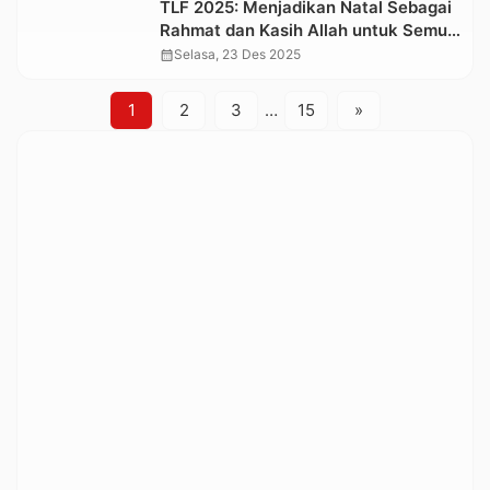
TLF 2025: Menjadikan Natal Sebagai
Rahmat dan Kasih Allah untuk Semua
Orang
calendar_month
Selasa, 23 Des 2025
1
2
3
…
15
»