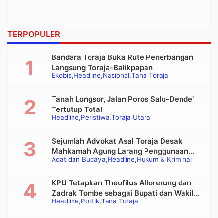
TERPOPULER
Bandara Toraja Buka Rute Penerbangan
Langsung Toraja-Balikpapan
Ekobis
Headline
Nasional
Tana Toraja
Tanah Longsor, Jalan Poros Salu-Dende’
Tertutup Total
Headline
Peristiwa
Toraja Utara
Sejumlah Advokat Asal Toraja Desak
Mahkamah Agung Larang Penggunaan
Adat dan Budaya
Headline
Hukum & Kriminal
Alat Berat pada Eksekusi Rumah Adat
Tongkonan
KPU Tetapkan Theofilus Allorerung dan
Zadrak Tombe sebagai Bupati dan Wakil
Headline
Politik
Tana Toraja
Bupati Tana Toraja Terpilih