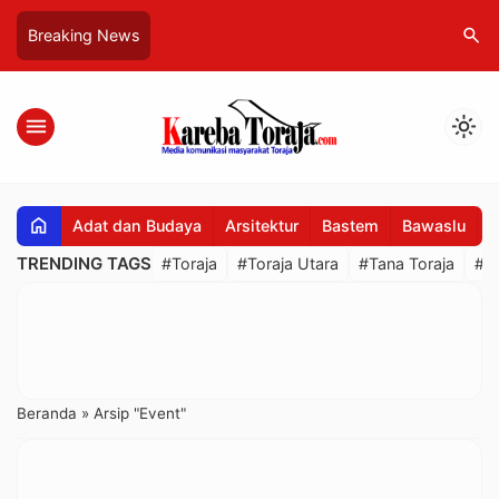
search
Breaking News
menu
light_mode
home
Adat dan Budaya
Arsitektur
Bastem
Bawaslu
B
TRENDING TAGS
#Toraja
#Toraja Utara
#Tana Toraja
#R
Beranda
»
Arsip "Event"