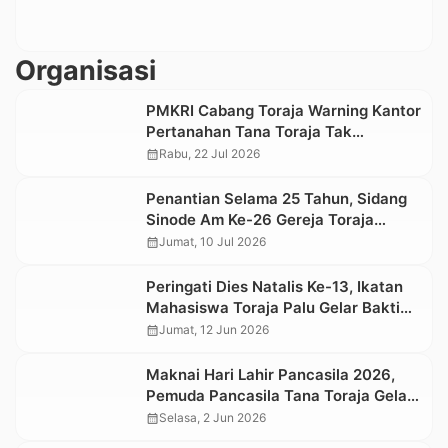
Organisasi
PMKRI Cabang Toraja Warning Kantor
Pertanahan Tana Toraja Tak
Permainkan Warga yang Urus
calendar_month
Rabu, 22 Jul 2026
Sertifikat Tanah
Penantian Selama 25 Tahun, Sidang
Sinode Am Ke-26 Gereja Toraja
Kembali Digelar di Tanah Luwu
calendar_month
Jumat, 10 Jul 2026
Peringati Dies Natalis Ke-13, Ikatan
Mahasiswa Toraja Palu Gelar Bakti
Sosial di Panti Asuhan
calendar_month
Jumat, 12 Jun 2026
Maknai Hari Lahir Pancasila 2026,
Pemuda Pancasila Tana Toraja Gelar
Aksi Donor Darah
calendar_month
Selasa, 2 Jun 2026