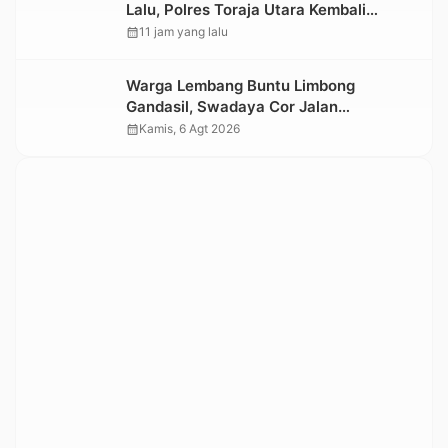
Lalu, Polres Toraja Utara Kembali
Datangi TKP
calendar_month
11 jam yang lalu
Warga Lembang Buntu Limbong
Gandasil, Swadaya Cor Jalan
Sepanjang 500 Meter
calendar_month
Kamis, 6 Agt 2026