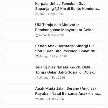
Korpala Unhas Temukan Gua
Sepanjang 1,2 Km di Buntu Kandora
Mengkendek, Tembus Sampai
calendar_month
Sabtu, 4 Apr 2026
Sangalla’
UKI Toraja dan Motivator
Pembangunan Masyarakat Gelar
Seminar Bertajuk Hutan, Pemuda dan
calendar_month
Jumat, 6 Mar 2026
Keadilan Gender
Setiap Anak Berharga: Sinergi PP
SMGT dan Biro Psikologi Bonafide
Wujudkan Sekolah Minggu Inklusif
calendar_month
Minggu, 22 Feb 2026
Jelang Dies Natalis ke-76, GMKI
Toraja Gelar Bakti Sosial di Objek
Wisata Singki
calendar_month
Minggu, 1 Feb 2026
Anak Muda Jalan Serang (Amujas)
Rayakan Natal Bersama Anak – anak
Panti Asuhan Kristen Tangmentoe
calendar_month
Rabu, 31 Des 2025