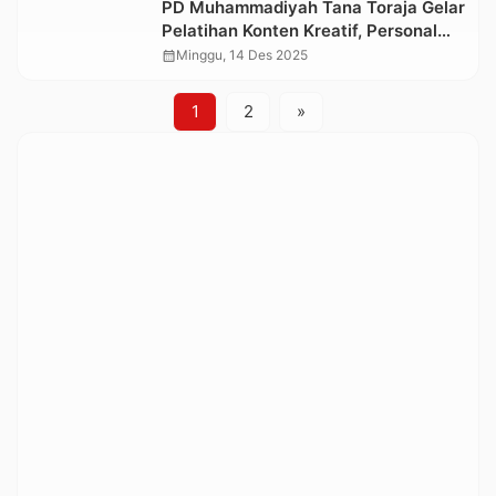
PD Muhammadiyah Tana Toraja Gelar
Pelatihan Konten Kreatif, Personal
Brending dan Menulis Berita
calendar_month
Minggu, 14 Des 2025
1
2
»