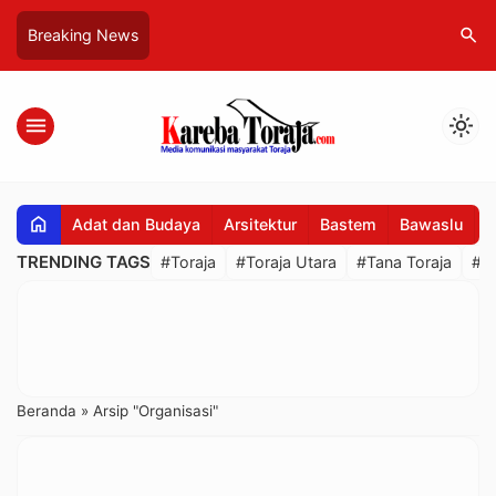
search
Breaking News
menu
light_mode
home
Adat dan Budaya
Arsitektur
Bastem
Bawaslu
B
TRENDING TAGS
#Toraja
#Toraja Utara
#Tana Toraja
#R
Beranda
»
Arsip "Organisasi"