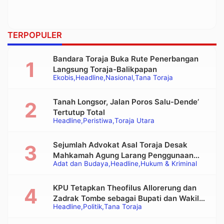
TERPOPULER
Bandara Toraja Buka Rute Penerbangan
Langsung Toraja-Balikpapan
Ekobis
Headline
Nasional
Tana Toraja
Tanah Longsor, Jalan Poros Salu-Dende’
Tertutup Total
Headline
Peristiwa
Toraja Utara
Sejumlah Advokat Asal Toraja Desak
Mahkamah Agung Larang Penggunaan
Adat dan Budaya
Headline
Hukum & Kriminal
Alat Berat pada Eksekusi Rumah Adat
Tongkonan
KPU Tetapkan Theofilus Allorerung dan
Zadrak Tombe sebagai Bupati dan Wakil
Headline
Politik
Tana Toraja
Bupati Tana Toraja Terpilih