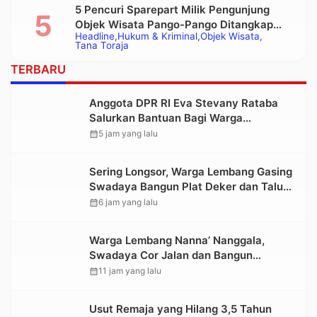
5 Pencuri Sparepart Milik Pengunjung
Objek Wisata Pango-Pango Ditangkap
Headline
Hukum & Kriminal
Objek Wisata
Polisi
Tana Toraja
TERBARU
Anggota DPR RI Eva Stevany Rataba
Salurkan Bantuan Bagi Warga
Terdampak Longsor di Buntu Pepasan
calendar_month
5 jam yang lalu
Sering Longsor, Warga Lembang Gasing
Swadaya Bangun Plat Deker dan Talut
Jalan Penghubung Antar Lembang
calendar_month
6 jam yang lalu
Warga Lembang Nanna’ Nanggala,
Swadaya Cor Jalan dan Bangun
Jembatan
calendar_month
11 jam yang lalu
Usut Remaja yang Hilang 3,5 Tahun