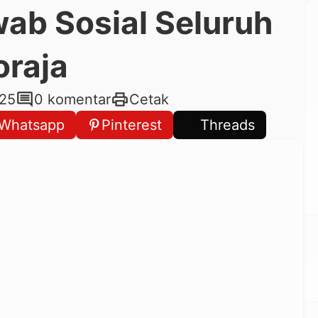
ab Sosial Seluruh
oraja
comment
print
025
0 komentar
Cetak
Whatsapp
Pinterest
Threads