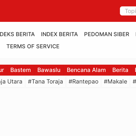
NDEKS BERITA
INDEX BERITA
PEDOMAN SIBER
E
TERMS OF SERVICE
ur
Bastem
Bawaslu
Bencana Alam
Berita
ja Utara
#Tana Toraja
#Rantepao
#Makale
#