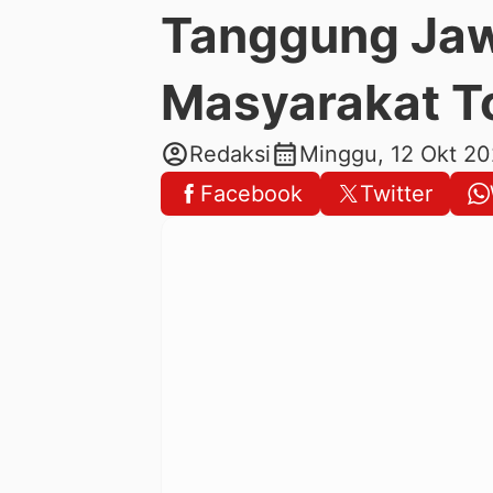
Tanggung Jaw
Masyarakat T
account_circle
calendar_month
Redaksi
Minggu, 12 Okt 2
Facebook
Twitter