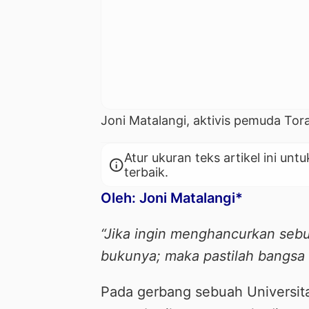
Joni Matalangi, aktivis pemuda Toraj
Atur ukuran teks artikel ini 
info
terbaik.
Oleh: Joni Matalangi*
“Jika ingin menghancurkan seb
bukunya; maka pastilah bangsa 
Pada gerbang sebuah Universita