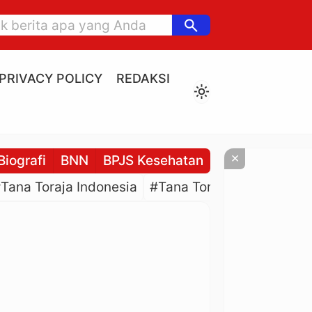
search
PRIVACY POLICY
REDAKSI
light_mode
×
Biografi
BNN
BPJS Kesehatan
BPJS Ketenaga
Tana Toraja Indonesia
#Tana Toraja Culture
#P