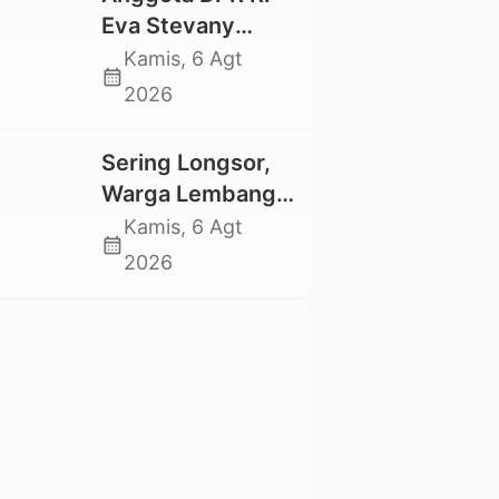
Trauma dan
Eva Stevany
Kesedihan
Rataba Salurkan
Kamis, 6 Agt
Berkepanjangan
calendar_month
Bantuan Bagi
2026
Warga Terdampak
Longsor di Buntu
Sering Longsor,
Pepasan
Warga Lembang
Gasing Swadaya
Kamis, 6 Agt
calendar_month
Bangun Plat
2026
Deker dan Talut
Jalan
Penghubung
Antar Lembang