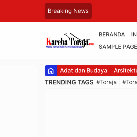
Breaking News
BERANDA
I
SAMPLE PAG
home
Adat dan Budaya
Arsitekt
TRENDING TAGS
#Toraja
#Tora