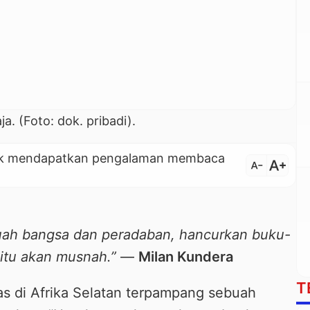
a. (Foto: dok. pribadi).
untuk mendapatkan pengalaman membaca
text_increase
text_decrease
uah bangsa dan peradaban, hancurkan buku-
itu akan musnah.”
―
Milan Kundera
T
s di Afrika Selatan terpampang sebuah