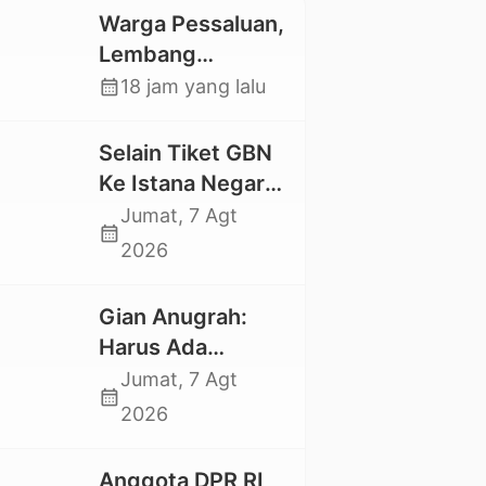
Warga Pessaluan,
Lembang
Gandangbatu
calendar_month
18 jam yang lalu
Swadaya Cor
Jalan Kabupaten
Selain Tiket GBN
Ke Istana Negara,
Mahasiswa UKI
Jumat, 7 Agt
calendar_month
Toraja Oktavia
2026
juga Lolos ke
Pekan Seni
Gian Anugrah:
Mahasiswa
Harus Ada
Nasional 2026
Kepastian Hukum
Jumat, 7 Agt
calendar_month
Hilangnya Stoner,
2026
Agar Keluarga
tidak Larut dalam
Anggota DPR RI