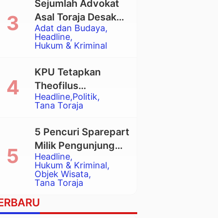
Sejumlah Advokat
Asal Toraja Desak
Adat dan Budaya
Mahkamah Agung
Headline
Larang Penggunaan
Hukum & Kriminal
Alat Berat pada
Eksekusi Rumah
KPU Tetapkan
Adat Tongkonan
Theofilus
Headline
Politik
Allorerung dan
Tana Toraja
Zadrak Tombe
sebagai Bupati dan
5 Pencuri Sparepart
Wakil Bupati Tana
Milik Pengunjung
Toraja Terpilih
Headline
Objek Wisata
Hukum & Kriminal
Pango-Pango
Objek Wisata
Tana Toraja
Ditangkap Polisi
ERBARU