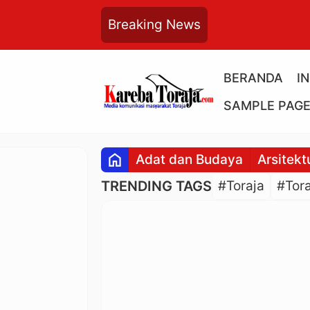
Breaking News
BERANDA
I
SAMPLE PAG
home
Adat dan Budaya
Arsitekt
TRENDING TAGS
#Toraja
#Tora