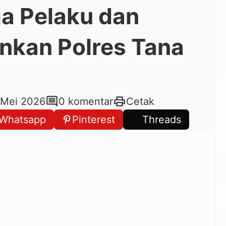
ga Pelaku dan
nkan Polres Tana
comment
print
 Mei 2026
0 komentar
Cetak
Whatsapp
Pinterest
Threads