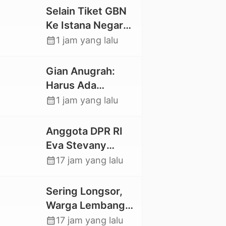
Selain Tiket GBN
Ke Istana Negara,
Mahasiswa UKI
calendar_month
1 jam yang lalu
Toraja Oktavia
juga Lolos ke
Gian Anugrah:
Pekan Seni
Harus Ada
Mahasiswa
Kepastian Hukum
calendar_month
1 jam yang lalu
Nasional 2026
Hilangnya Stoner,
Agar Keluarga
Anggota DPR RI
tidak Larut dalam
Eva Stevany
Trauma dan
Rataba Salurkan
calendar_month
17 jam yang lalu
Kesedihan
Bantuan Bagi
Berkepanjangan
Warga Terdampak
Sering Longsor,
Longsor di Buntu
Warga Lembang
Pepasan
Gasing Swadaya
calendar_month
17 jam yang lalu