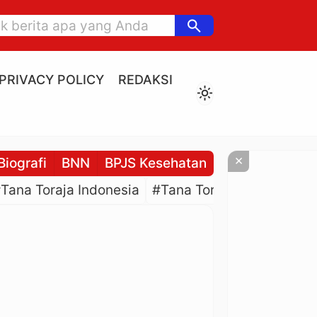
search
PRIVACY POLICY
REDAKSI
light_mode
×
Biografi
BNN
BPJS Kesehatan
BPJS Ketenaga
Tana Toraja Indonesia
#Tana Toraja Culture
#P