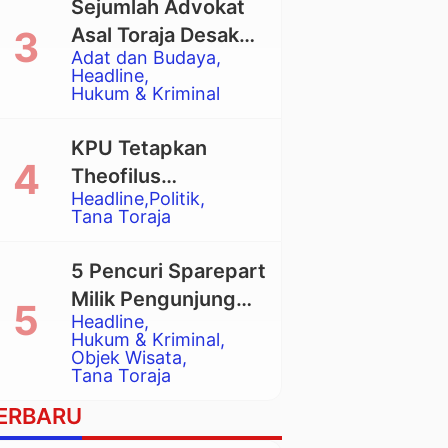
Sejumlah Advokat
Asal Toraja Desak
Adat dan Budaya
Mahkamah Agung
Headline
Larang Penggunaan
Hukum & Kriminal
Alat Berat pada
Eksekusi Rumah
KPU Tetapkan
Adat Tongkonan
Theofilus
Headline
Politik
Allorerung dan
Tana Toraja
Zadrak Tombe
sebagai Bupati dan
5 Pencuri Sparepart
Wakil Bupati Tana
Milik Pengunjung
Toraja Terpilih
Headline
Objek Wisata
Hukum & Kriminal
Pango-Pango
Objek Wisata
Tana Toraja
Ditangkap Polisi
ERBARU