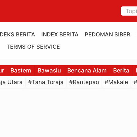
NDEKS BERITA
INDEX BERITA
PEDOMAN SIBER
E
TERMS OF SERVICE
ur
Bastem
Bawaslu
Bencana Alam
Berita
ja Utara
#Tana Toraja
#Rantepao
#Makale
#