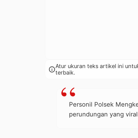
Atur ukuran teks artikel ini 
info
terbaik.
Personil Polsek Mengk
perundungan yang viral 