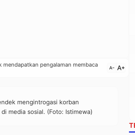
untuk mendapatkan pengalaman membaca
text_increase
text_decrease
endek mengintrogasi korban
di media sosial. (Foto: Istimewa)
T