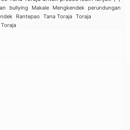
gan
bullying
Makale
Mengkendek
perundungan
endek
Rantepao
Tana Toraja
Toraja
 Toraja