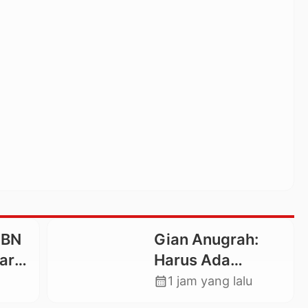
GBN
Gian Anugrah:
ara,
Harus Ada
KI
Kepastian Hukum
calendar_month
1 jam yang lalu
a
Hilangnya Stoner,