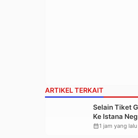
ARTIKEL TERKAIT
Selain Tiket 
Ke Istana Neg
Mahasiswa U
calendar_month
1 jam yang lalu
Toraja Oktavi