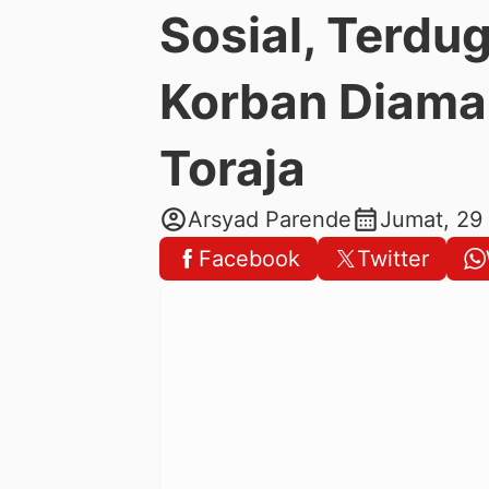
Sosial, Terdu
Korban Diama
Toraja
account_circle
calendar_month
Arsyad Parende
Jumat, 29
Facebook
Twitter