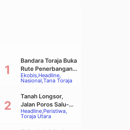
Bandara Toraja Buka
Rute Penerbangan
Ekobis
Headline
Langsung Toraja-
Nasional
Tana Toraja
Balikpapan
Tanah Longsor,
Jalan Poros Salu-
Headline
Peristiwa
Dende’ Tertutup
Toraja Utara
Total