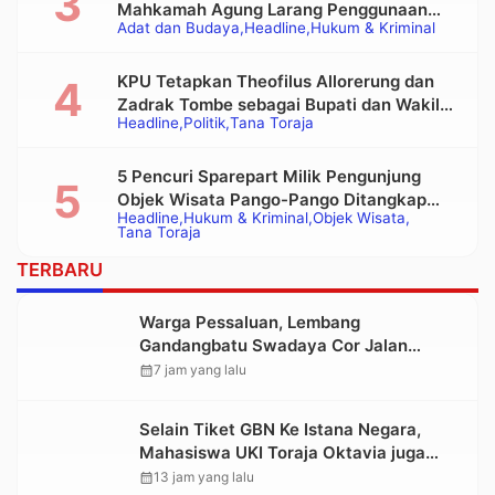
Mahkamah Agung Larang Penggunaan
Adat dan Budaya
Headline
Hukum & Kriminal
Alat Berat pada Eksekusi Rumah Adat
Tongkonan
KPU Tetapkan Theofilus Allorerung dan
Zadrak Tombe sebagai Bupati dan Wakil
Headline
Politik
Tana Toraja
Bupati Tana Toraja Terpilih
5 Pencuri Sparepart Milik Pengunjung
Objek Wisata Pango-Pango Ditangkap
Headline
Hukum & Kriminal
Objek Wisata
Polisi
Tana Toraja
TERBARU
Warga Pessaluan, Lembang
Gandangbatu Swadaya Cor Jalan
Kabupaten
calendar_month
7 jam yang lalu
Selain Tiket GBN Ke Istana Negara,
Mahasiswa UKI Toraja Oktavia juga
Lolos ke Pekan Seni Mahasiswa
calendar_month
13 jam yang lalu