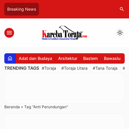
search
Breaking News
menu
light_mode
home
Adat dan Budaya
Arsitektur
Bastem
Bawaslu
B
TRENDING TAGS
#Toraja
#Toraja Utara
#Tana Toraja
#R
Beranda
»
Tag "Anti Perundungan"