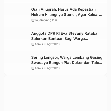
Nasional 2026
Gian Anugrah: Harus Ada Kepastian
Hukum Hilangnya Stoner, Agar Keluarga
tidak Larut dalam Trauma dan
calendar_month
14 jam yang lalu
Kesedihan Berkepanjangan
Anggota DPR RI Eva Stevany Rataba
Salurkan Bantuan Bagi Warga
Terdampak Longsor di Buntu Pepasan
calendar_month
Kamis, 6 Agt 2026
Sering Longsor, Warga Lembang Gasing
Swadaya Bangun Plat Deker dan Talut
Jalan Penghubung Antar Lembang
calendar_month
Kamis, 6 Agt 2026