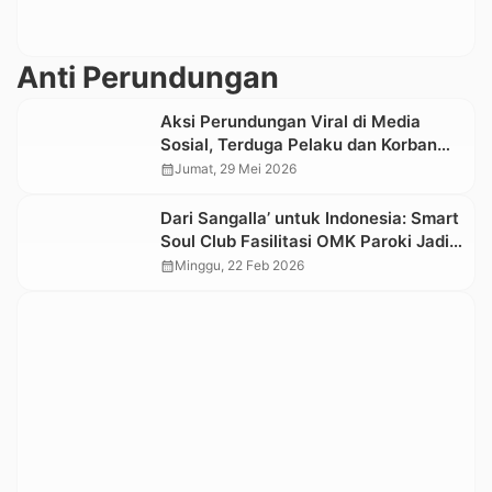
Anti Perundungan
Aksi Perundungan Viral di Media
Sosial, Terduga Pelaku dan Korban
Diamankan Polres Tana Toraja
calendar_month
Jumat, 29 Mei 2026
Dari Sangalla’ untuk Indonesia: Smart
Soul Club Fasilitasi OMK Paroki Jadi
Pionir Penandatanganan Komitmen
calendar_month
Minggu, 22 Feb 2026
Anti-Bullying