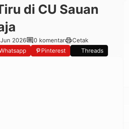
 Tiru di CU Sauan
aja
comment
print
 Jun 2026
0 komentar
Cetak
Whatsapp
Pinterest
Threads