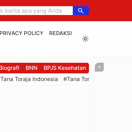
search
PRIVACY POLICY
REDAKSI
light_mode
×
Biografi
BNN
BPJS Kesehatan
BPJS Ketenaga
Tana Toraja Indonesia
#Tana Toraja Culture
#P