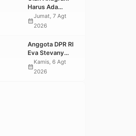
Mahasiswa
Harus Ada
Nasional 2026
Kepastian Hukum
Jumat, 7 Agt
calendar_month
Hilangnya Stoner,
2026
Agar Keluarga
tidak Larut dalam
Anggota DPR RI
Trauma dan
Eva Stevany
Kesedihan
Rataba Salurkan
Kamis, 6 Agt
Berkepanjangan
calendar_month
Bantuan Bagi
2026
Warga Terdampak
Longsor di Buntu
Pepasan