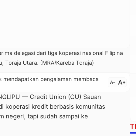
a delegasi dari tiga koperasi nasional Filipina
pu, Toraja Utara. (MRA/Kareba Toraja)
untuk mendapatkan pengalaman membaca
text_increase
text_decrease
LIPU — Credit Union (CU) Sauan
di koperasi kredit berbasis komunitas
 negeri, tapi sudah sampai ke
T