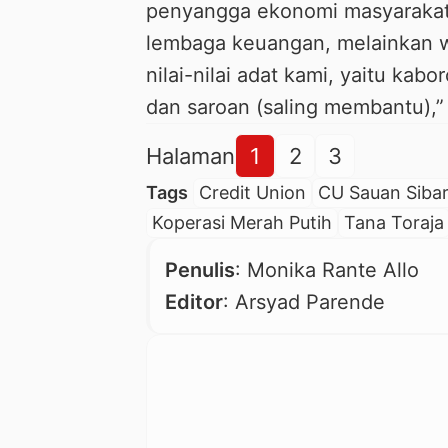
penyangga ekonomi masyarakat. 
lembaga keuangan, melainkan 
nilai-nilai adat kami, yaitu kabo
dan saroan (saling membantu),” 
Halaman
1
2
3
Tags
Credit Union
CU Sauan Siba
Koperasi Merah Putih
Tana Toraja
Penulis
: Monika Rante Allo
Editor
: Arsyad Parende