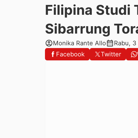
Filipina Studi
Sibarrung Tor
account_circle
calendar_month
Monika Rante Allo
Rabu, 3
Facebook
Twitter