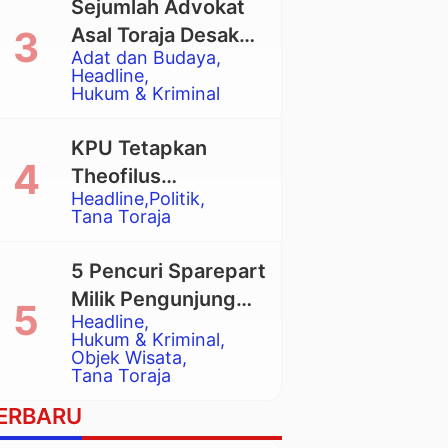
Sejumlah Advokat
Asal Toraja Desak
Adat dan Budaya
Mahkamah Agung
Headline
Larang Penggunaan
Hukum & Kriminal
Alat Berat pada
Eksekusi Rumah
KPU Tetapkan
Adat Tongkonan
Theofilus
Headline
Politik
Allorerung dan
Tana Toraja
Zadrak Tombe
sebagai Bupati dan
5 Pencuri Sparepart
Wakil Bupati Tana
Milik Pengunjung
Toraja Terpilih
Headline
Objek Wisata
Hukum & Kriminal
Pango-Pango
Objek Wisata
Tana Toraja
Ditangkap Polisi
ERBARU