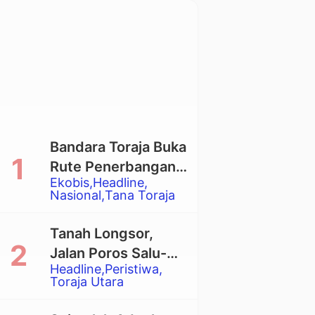
Bandara Toraja Buka
Rute Penerbangan
Ekobis
Headline
Langsung Toraja-
Nasional
Tana Toraja
Balikpapan
Tanah Longsor,
Jalan Poros Salu-
Headline
Peristiwa
Dende’ Tertutup
Toraja Utara
Total