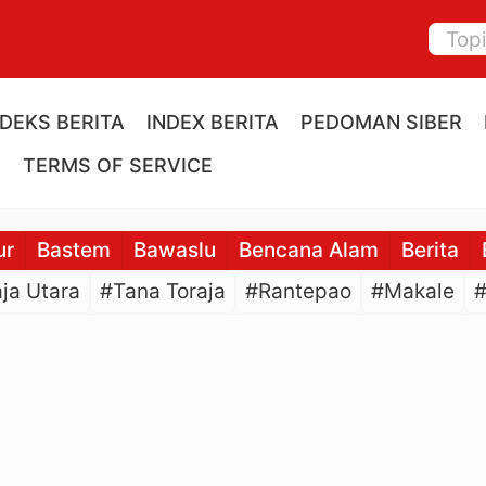
NDEKS BERITA
INDEX BERITA
PEDOMAN SIBER
E
TERMS OF SERVICE
ur
Bastem
Bawaslu
Bencana Alam
Berita
ja Utara
#Tana Toraja
#Rantepao
#Makale
#