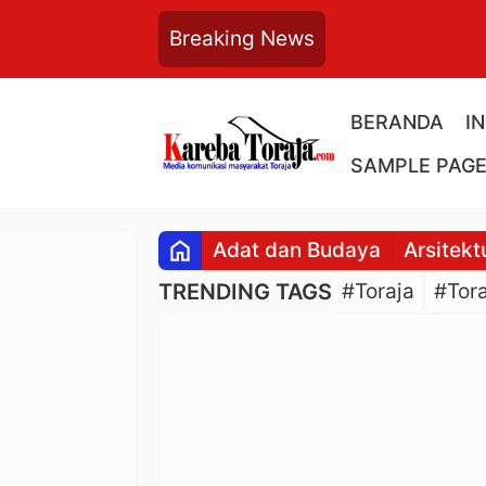
Breaking News
BERANDA
I
SAMPLE PAG
home
Adat dan Budaya
Arsitekt
TRENDING TAGS
#Toraja
#Tora