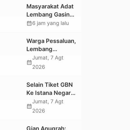
Masyarakat Adat
Lembang Gasing
Mengkendek Usir
calendar_month
6 jam yang lalu
Paksa Penggarap
yang Rusak
Warga Pessaluan,
Kawasan Hutan
Lembang
Gandangbatu
Jumat, 7 Agt
calendar_month
Swadaya Cor
2026
Jalan Kabupaten
Selain Tiket GBN
Ke Istana Negara,
Mahasiswa UKI
Jumat, 7 Agt
calendar_month
Toraja Oktavia
2026
juga Lolos ke
Pekan Seni
Gian Anugrah: