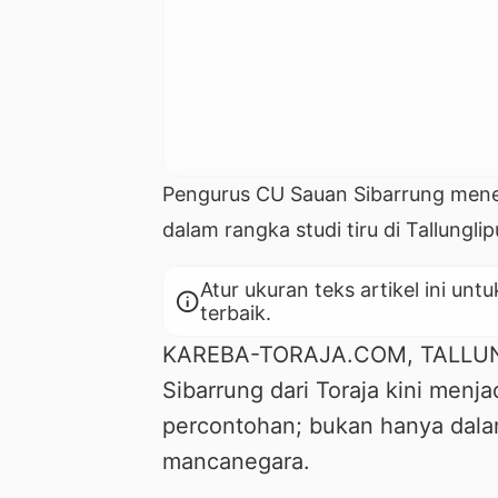
Pengurus CU Sauan Sibarrung menerim
dalam rangka studi tiru di Tallungli
Atur ukuran teks artikel ini 
info
terbaik.
KAREBA-TORAJA.COM, TALLUNG
Sibarrung dari Toraja kini menja
percontohan; bukan hanya dalam
mancanegara.