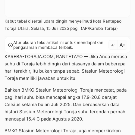
Kabut tebal disertai udara dingin menyelimuti kota Rantepao,
Toraja Utara, Selasa, 15 Juli 2025 pagi. (AP/Kareba Toraja)
Atur ukuran teks artikel ini untuk mendapatkan
text_increase
info
text_decrease
pengalaman membaca terbaik.
KAREBA-TORAJA.COM, RANTETAYO — Jika Anda merasa
suhu di Toraja lebih dingin dari biasanya dalam beberapa
hari terakhir, itu bukan tanpa sebab. Stasiun Meteorologi
Toraja memiliki jawaban untuk itu.
Bahkan BMKG Stasiun Meteorologi Toraja mencatat, pada
pagi hari suhu bisa mencapai angka 17.9-20.8 derajat
Celsius selama bulan Juli 2025. Dan berdasarkan data
histori Stasiun Meteorologi Toraja suhu terendah pernah
mencapai 15.4 C pada Agustus 2020.
BMKG Stasiun Meteorologi Toraja juga memperkirakan