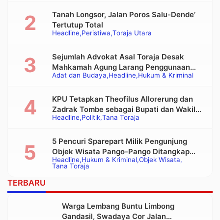
Tanah Longsor, Jalan Poros Salu-Dende’
Tertutup Total
Headline
Peristiwa
Toraja Utara
Sejumlah Advokat Asal Toraja Desak
Mahkamah Agung Larang Penggunaan
Adat dan Budaya
Headline
Hukum & Kriminal
Alat Berat pada Eksekusi Rumah Adat
Tongkonan
KPU Tetapkan Theofilus Allorerung dan
Zadrak Tombe sebagai Bupati dan Wakil
Headline
Politik
Tana Toraja
Bupati Tana Toraja Terpilih
5 Pencuri Sparepart Milik Pengunjung
Objek Wisata Pango-Pango Ditangkap
Headline
Hukum & Kriminal
Objek Wisata
Polisi
Tana Toraja
TERBARU
Warga Lembang Buntu Limbong
Gandasil, Swadaya Cor Jalan