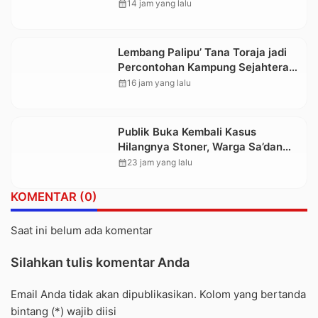
Baru
calendar_month
14 jam yang lalu
Lembang Palipu’ Tana Toraja jadi
Percontohan Kampung Sejahtera
oleh Kemensos
calendar_month
16 jam yang lalu
Publik Buka Kembali Kasus
Hilangnya Stoner, Warga Sa’dan
Malimbong, DPRD dan Stakeholder
calendar_month
23 jam yang lalu
Terkait Diminta Bersikap
KOMENTAR (0)
Saat ini belum ada komentar
Silahkan tulis komentar Anda
Email Anda tidak akan dipublikasikan. Kolom yang bertanda
bintang (*) wajib diisi