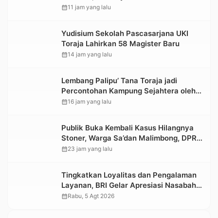
Sepanjang 500 Meter
calendar_month
11 jam yang lalu
Yudisium Sekolah Pascasarjana UKI
Toraja Lahirkan 58 Magister Baru
calendar_month
14 jam yang lalu
Lembang Palipu’ Tana Toraja jadi
Percontohan Kampung Sejahtera oleh
Kemensos
calendar_month
16 jam yang lalu
Publik Buka Kembali Kasus Hilangnya
Stoner, Warga Sa’dan Malimbong, DPRD
dan Stakeholder Terkait Diminta
calendar_month
23 jam yang lalu
Bersikap
Tingkatkan Loyalitas dan Pengalaman
Layanan, BRI Gelar Apresiasi Nasabah
Pensiunan
calendar_month
Rabu, 5 Agt 2026