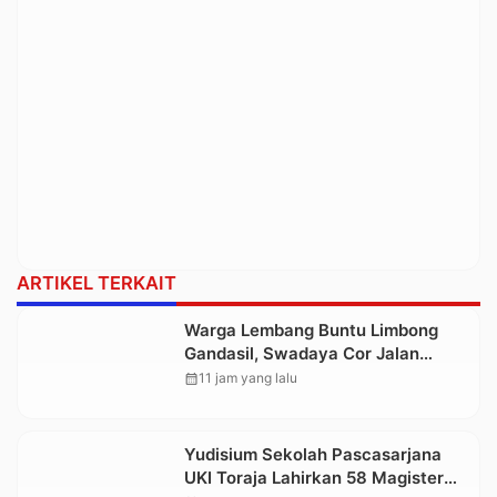
ARTIKEL TERKAIT
Warga Lembang Buntu Limbong
Gandasil, Swadaya Cor Jalan
Sepanjang 500 Meter
calendar_month
11 jam yang lalu
Yudisium Sekolah Pascasarjana
UKI Toraja Lahirkan 58 Magister