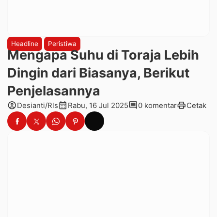
Headline
Peristiwa
Mengapa Suhu di Toraja Lebih
Dingin dari Biasanya, Berikut
Penjelasannya
account_circle
calendar_month
comment
print
Desianti/Rls
Rabu, 16 Jul 2025
0 komentar
Cetak