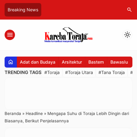
search
Breaking News
menu
light_mode
home
Adat dan Budaya
Arsitektur
Bastem
Bawaslu
B
TRENDING TAGS
#Toraja
#Toraja Utara
#Tana Toraja
#R
Beranda
»
Headline
»
Mengapa Suhu di Toraja Lebih Dingin dari
Biasanya, Berikut Penjelasannya