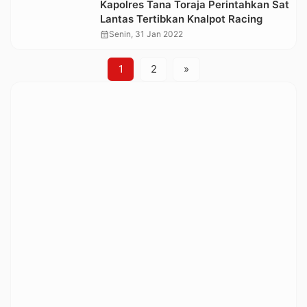
Kapolres Tana Toraja Perintahkan Sat
Lantas Tertibkan Knalpot Racing
calendar_month
Senin, 31 Jan 2022
1
2
»