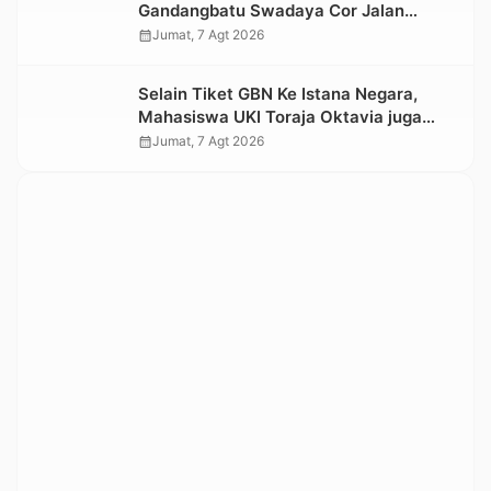
Gandangbatu Swadaya Cor Jalan
Kabupaten
calendar_month
Jumat, 7 Agt 2026
Selain Tiket GBN Ke Istana Negara,
Mahasiswa UKI Toraja Oktavia juga
Lolos ke Pekan Seni Mahasiswa
calendar_month
Jumat, 7 Agt 2026
Nasional 2026