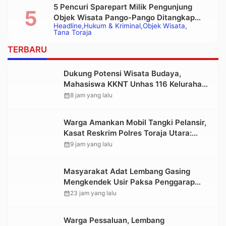
5 Pencuri Sparepart Milik Pengunjung
Objek Wisata Pango-Pango Ditangkap
Headline
Hukum & Kriminal
Objek Wisata
Polisi
Tana Toraja
TERBARU
Dukung Potensi Wisata Budaya,
Mahasiswa KKNT Unhas 116 Kelurahan
Nonongan Utara Pasang Papan
calendar_month
8 jam yang lalu
Informasi Objek Wisata Berbasis Digital
Warga Amankan Mobil Tangki Pelansir,
Kasat Reskrim Polres Toraja Utara:
Proses Hukum Berjalan Transparan
calendar_month
9 jam yang lalu
Masyarakat Adat Lembang Gasing
Mengkendek Usir Paksa Penggarap
yang Rusak Kawasan Hutan
calendar_month
23 jam yang lalu
Warga Pessaluan, Lembang