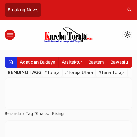
search
Breaking News
menu
light_mode
home
Adat dan Budaya
Arsitektur
Bastem
Bawaslu
B
TRENDING TAGS
#Toraja
#Toraja Utara
#Tana Toraja
#R
Beranda
»
Tag "Knalpot Bising"