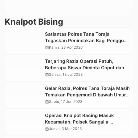
Knalpot Bising
Satlantas Polres Tana Toraja
Tegaskan Penindakan Bagi Pengguna
Knalpot Brong
calendar_month
Kamis, 23 Apr 2026
Terjaring Razia Operasi Patuh,
Beberapa Siswa Diminta Copot dan
Hancurkan Sendiri Knalpot Racingnya
calendar_month
Selasa, 18 Jul 2023
Gelar Razia, Polres Tana Toraja Masih
Temukan Pengemudi Dibawah Umur
Gunakan Knalpot Racing
calendar_month
Sabtu, 17 Jun 2023
Operasi Knalpot Racing Masuk
Kecamatan, Polsek Sangalla’
Amankan 6 Motor
calendar_month
Jumat, 3 Mar 2023