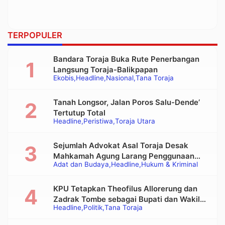
TERPOPULER
Bandara Toraja Buka Rute Penerbangan
Langsung Toraja-Balikpapan
Ekobis
Headline
Nasional
Tana Toraja
Tanah Longsor, Jalan Poros Salu-Dende’
Tertutup Total
Headline
Peristiwa
Toraja Utara
Sejumlah Advokat Asal Toraja Desak
Mahkamah Agung Larang Penggunaan
Adat dan Budaya
Headline
Hukum & Kriminal
Alat Berat pada Eksekusi Rumah Adat
Tongkonan
KPU Tetapkan Theofilus Allorerung dan
Zadrak Tombe sebagai Bupati dan Wakil
Headline
Politik
Tana Toraja
Bupati Tana Toraja Terpilih