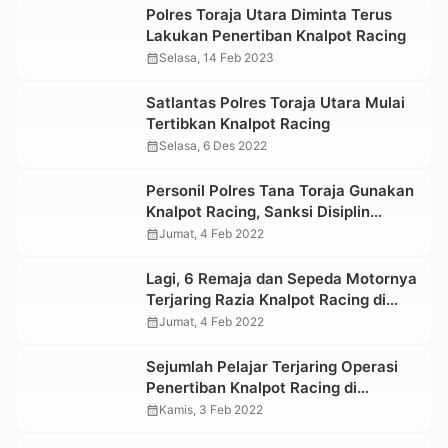
Polres Toraja Utara Diminta Terus
Lakukan Penertiban Knalpot Racing
calendar_month
Selasa, 14 Feb 2023
Satlantas Polres Toraja Utara Mulai
Tertibkan Knalpot Racing
calendar_month
Selasa, 6 Des 2022
Personil Polres Tana Toraja Gunakan
Knalpot Racing, Sanksi Disiplin
Menanti
calendar_month
Jumat, 4 Feb 2022
Lagi, 6 Remaja dan Sepeda Motornya
Terjaring Razia Knalpot Racing di
Makale
calendar_month
Jumat, 4 Feb 2022
Sejumlah Pelajar Terjaring Operasi
Penertiban Knalpot Racing di
Sangalla’
calendar_month
Kamis, 3 Feb 2022