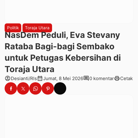
Politik
Toraja Utara
NasDem Peduli, Eva Stevany
Rataba Bagi-bagi Sembako
untuk Petugas Kebersihan di
Toraja Utara
account_circle
calendar_month
comment
print
Desianti/Rls
Jumat, 8 Mei 2026
0 komentar
Cetak