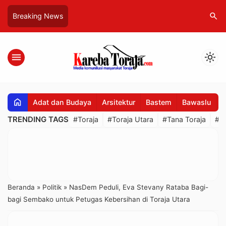
search
Breaking News
menu
light_mode
home
Adat dan Budaya
Arsitektur
Bastem
Bawaslu
B
TRENDING TAGS
#Toraja
#Toraja Utara
#Tana Toraja
#R
Beranda
»
Politik
»
NasDem Peduli, Eva Stevany Rataba Bagi-
bagi Sembako untuk Petugas Kebersihan di Toraja Utara