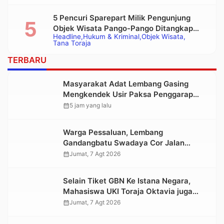
5 Pencuri Sparepart Milik Pengunjung
Objek Wisata Pango-Pango Ditangkap
Headline
Hukum & Kriminal
Objek Wisata
Polisi
Tana Toraja
TERBARU
Masyarakat Adat Lembang Gasing
Mengkendek Usir Paksa Penggarap
yang Rusak Kawasan Hutan
calendar_month
5 jam yang lalu
Warga Pessaluan, Lembang
Gandangbatu Swadaya Cor Jalan
Kabupaten
calendar_month
Jumat, 7 Agt 2026
Selain Tiket GBN Ke Istana Negara,
Mahasiswa UKI Toraja Oktavia juga
Lolos ke Pekan Seni Mahasiswa
calendar_month
Jumat, 7 Agt 2026
Nasional 2026