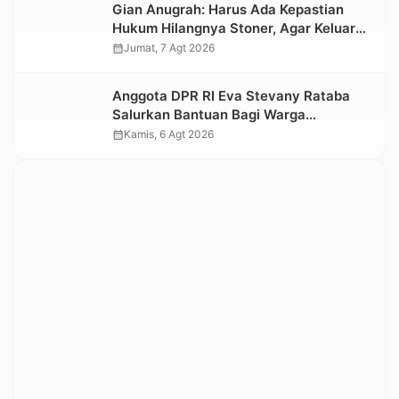
Gian Anugrah: Harus Ada Kepastian
Hukum Hilangnya Stoner, Agar Keluarga
tidak Larut dalam Trauma dan
calendar_month
Jumat, 7 Agt 2026
Kesedihan Berkepanjangan
Anggota DPR RI Eva Stevany Rataba
Salurkan Bantuan Bagi Warga
Terdampak Longsor di Buntu Pepasan
calendar_month
Kamis, 6 Agt 2026