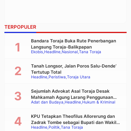
TERPOPULER
Bandara Toraja Buka Rute Penerbangan
Langsung Toraja-Balikpapan
Ekobis
Headline
Nasional
Tana Toraja
Tanah Longsor, Jalan Poros Salu-Dende’
Tertutup Total
Headline
Peristiwa
Toraja Utara
Sejumlah Advokat Asal Toraja Desak
Mahkamah Agung Larang Penggunaan
Adat dan Budaya
Headline
Hukum & Kriminal
Alat Berat pada Eksekusi Rumah Adat
Tongkonan
KPU Tetapkan Theofilus Allorerung dan
Zadrak Tombe sebagai Bupati dan Wakil
Headline
Politik
Tana Toraja
Bupati Tana Toraja Terpilih