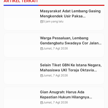
ARTIKEL TERKAIT
Masyarakat Adat Lembang Gasing
Mengkendek Usir Paksa
Penggarap yang Rusak Kawasan
calendar_month
5 jam yang lalu
Hutan
Warga Pessaluan, Lembang
Gandangbatu Swadaya Cor Jalan
Kabupaten
calendar_month
Jumat, 7 Agt 2026
Selain Tiket GBN Ke Istana Negara,
Mahasiswa UKI Toraja Oktavia
juga Lolos ke Pekan Seni
calendar_month
Jumat, 7 Agt 2026
Mahasiswa Nasional 2026
Gian Anugrah: Harus Ada
Kepastian Hukum Hilangnya
Stoner, Agar Keluarga tidak Larut
calendar_month
Jumat, 7 Agt 2026
dalam Trauma dan Kesedihan