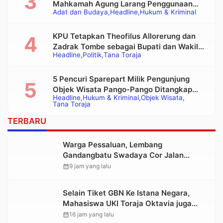
Mahkamah Agung Larang Penggunaan
Adat dan Budaya
Headline
Hukum & Kriminal
Alat Berat pada Eksekusi Rumah Adat
Tongkonan
KPU Tetapkan Theofilus Allorerung dan
Zadrak Tombe sebagai Bupati dan Wakil
Headline
Politik
Tana Toraja
Bupati Tana Toraja Terpilih
5 Pencuri Sparepart Milik Pengunjung
Objek Wisata Pango-Pango Ditangkap
Headline
Hukum & Kriminal
Objek Wisata
Polisi
Tana Toraja
TERBARU
Warga Pessaluan, Lembang
Gandangbatu Swadaya Cor Jalan
Kabupaten
calendar_month
9 jam yang lalu
Selain Tiket GBN Ke Istana Negara,
Mahasiswa UKI Toraja Oktavia juga
Lolos ke Pekan Seni Mahasiswa
calendar_month
16 jam yang lalu