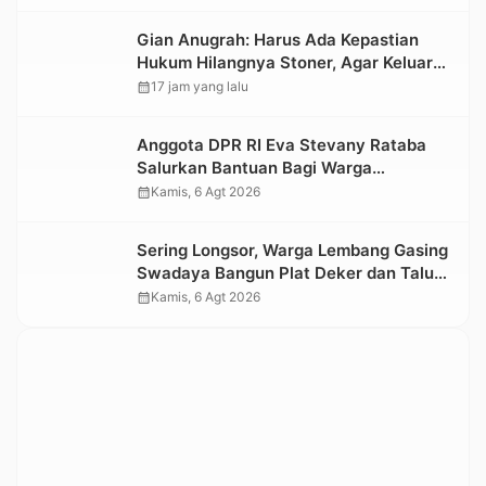
Nasional 2026
Gian Anugrah: Harus Ada Kepastian
Hukum Hilangnya Stoner, Agar Keluarga
tidak Larut dalam Trauma dan
calendar_month
17 jam yang lalu
Kesedihan Berkepanjangan
Anggota DPR RI Eva Stevany Rataba
Salurkan Bantuan Bagi Warga
Terdampak Longsor di Buntu Pepasan
calendar_month
Kamis, 6 Agt 2026
Sering Longsor, Warga Lembang Gasing
Swadaya Bangun Plat Deker dan Talut
Jalan Penghubung Antar Lembang
calendar_month
Kamis, 6 Agt 2026