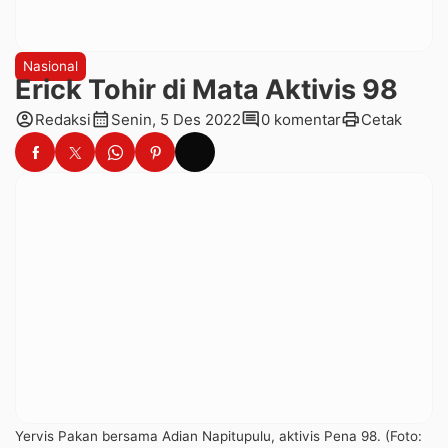
Nasional
Erick Tohir di Mata Aktivis 98
account_circle
calendar_month
comment
print
Redaksi
Senin, 5 Des 2022
0 komentar
Cetak
Yervis Pakan bersama Adian Napitupulu, aktivis Pena 98. (Foto: