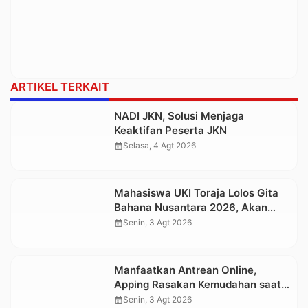
ARTIKEL TERKAIT
NADI JKN, Solusi Menjaga
Keaktifan Peserta JKN
calendar_month
Selasa, 4 Agt 2026
Mahasiswa UKI Toraja Lolos Gita
Bahana Nusantara 2026, Akan
Tampil di Istana Negara pada
calendar_month
Senin, 3 Agt 2026
Perayaan HUT Ke-81 RI
Manfaatkan Antrean Online,
Apping Rasakan Kemudahan saat
Berobat di RS Elim Rantepao
calendar_month
Senin, 3 Agt 2026