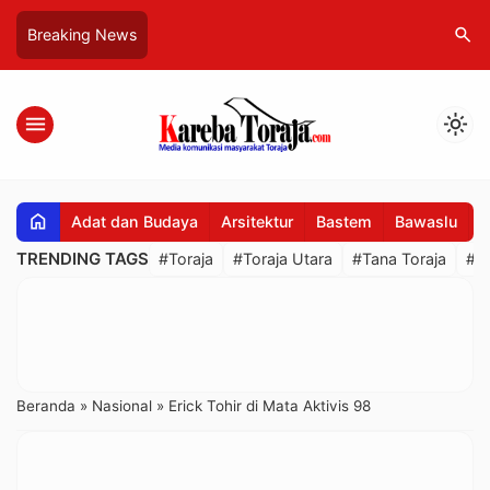
search
Breaking News
menu
light_mode
home
Adat dan Budaya
Arsitektur
Bastem
Bawaslu
B
TRENDING TAGS
#Toraja
#Toraja Utara
#Tana Toraja
#R
Beranda
»
Nasional
»
Erick Tohir di Mata Aktivis 98