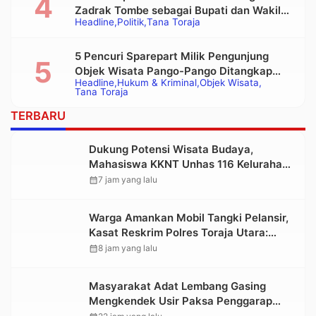
Zadrak Tombe sebagai Bupati dan Wakil
Headline
Politik
Tana Toraja
Bupati Tana Toraja Terpilih
5 Pencuri Sparepart Milik Pengunjung
Objek Wisata Pango-Pango Ditangkap
Headline
Hukum & Kriminal
Objek Wisata
Polisi
Tana Toraja
TERBARU
Dukung Potensi Wisata Budaya,
Mahasiswa KKNT Unhas 116 Kelurahan
Nonongan Utara Pasang Papan
calendar_month
7 jam yang lalu
Informasi Objek Wisata Berbasis Digital
Warga Amankan Mobil Tangki Pelansir,
Kasat Reskrim Polres Toraja Utara:
Proses Hukum Berjalan Transparan
calendar_month
8 jam yang lalu
Masyarakat Adat Lembang Gasing
Mengkendek Usir Paksa Penggarap
yang Rusak Kawasan Hutan