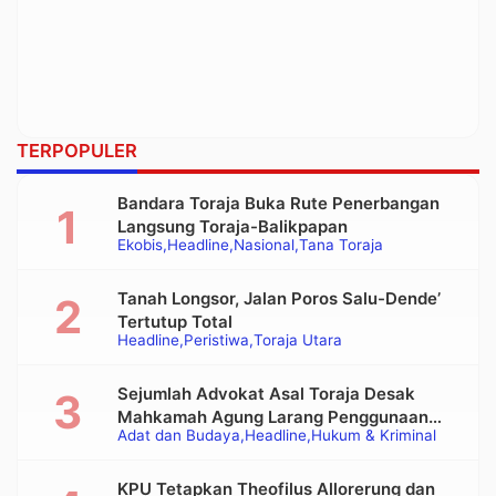
TERPOPULER
Bandara Toraja Buka Rute Penerbangan
Langsung Toraja-Balikpapan
Ekobis
Headline
Nasional
Tana Toraja
Tanah Longsor, Jalan Poros Salu-Dende’
Tertutup Total
Headline
Peristiwa
Toraja Utara
Sejumlah Advokat Asal Toraja Desak
Mahkamah Agung Larang Penggunaan
Adat dan Budaya
Headline
Hukum & Kriminal
Alat Berat pada Eksekusi Rumah Adat
Tongkonan
KPU Tetapkan Theofilus Allorerung dan