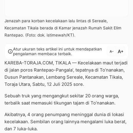
Jenazah para korban kecelakaan lalu lintas di Sereale,
Kecamatan Tikala berada di Kamar jenazah Rumah Sakit Elim
Rantepao. (Foto: dok. istimewah/KT).
Atur ukuran teks artikel ini untuk mendapatkan
text_increase
info
text_decrease
pengalaman membaca terbaik.
KAREBA-TORAJA.COM, TIKALA — Kecelakaan maut terjadi
di jalan poros Rantepao-Pangala’, tepatnya di To’nanakan,
Dusun Pantanakan, Lembang Sereale, Kecamatan Tikala,
Toraja Utara, Sabtu, 12 Juli 2025 sore.
Sebuah truk yang mengangkut sekitar 20 orang warga,
terbalik saat memasuki tikungan tajam di To’nanakan.
Akibatnya, 4 orang penumpang meninggal dunia di lokasi
kecelakaan. Sembilan orang lainnya mengalami luka berat,
dan 7 luka-luka.