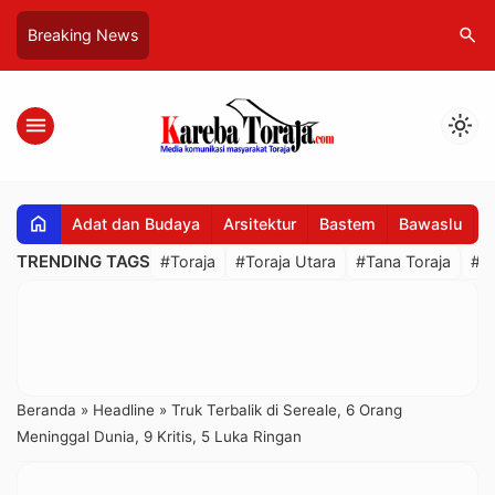
search
Breaking News
menu
light_mode
home
Adat dan Budaya
Arsitektur
Bastem
Bawaslu
B
TRENDING TAGS
#Toraja
#Toraja Utara
#Tana Toraja
#R
Beranda
»
Headline
»
Truk Terbalik di Sereale, 6 Orang
Meninggal Dunia, 9 Kritis, 5 Luka Ringan