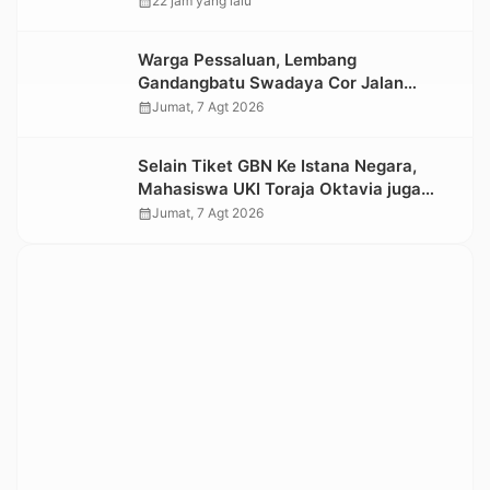
calendar_month
22 jam yang lalu
Warga Pessaluan, Lembang
Gandangbatu Swadaya Cor Jalan
Kabupaten
calendar_month
Jumat, 7 Agt 2026
Selain Tiket GBN Ke Istana Negara,
Mahasiswa UKI Toraja Oktavia juga
Lolos ke Pekan Seni Mahasiswa
calendar_month
Jumat, 7 Agt 2026
Nasional 2026