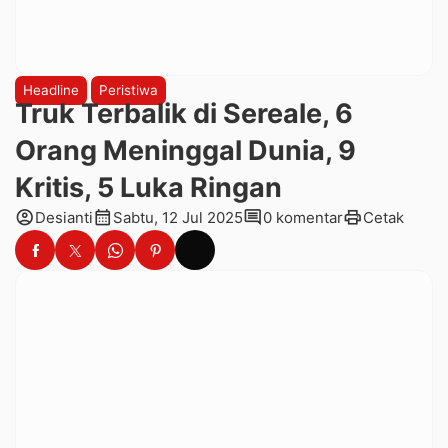
Headline
Peristiwa
Truk Terbalik di Sereale, 6
Orang Meninggal Dunia, 9
Kritis, 5 Luka Ringan
account_circle
calendar_month
comment
print
Desianti
Sabtu, 12 Jul 2025
0 komentar
Cetak