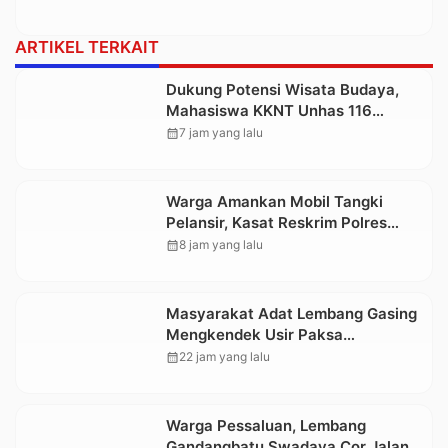
ARTIKEL TERKAIT
Dukung Potensi Wisata Budaya,
Mahasiswa KKNT Unhas 116
Kelurahan Nonongan Utara Pasang
calendar_month
7 jam yang lalu
Papan Informasi Objek Wisata
Berbasis Digital
Warga Amankan Mobil Tangki
Pelansir, Kasat Reskrim Polres
Toraja Utara: Proses Hukum
calendar_month
8 jam yang lalu
Berjalan Transparan
Masyarakat Adat Lembang Gasing
Mengkendek Usir Paksa
Penggarap yang Rusak Kawasan
calendar_month
22 jam yang lalu
Hutan
Warga Pessaluan, Lembang
Gandangbatu Swadaya Cor Jalan