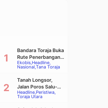
Bandara Toraja Buka
Rute Penerbangan
Ekobis
Headline
Langsung Toraja-
Nasional
Tana Toraja
Balikpapan
Tanah Longsor,
Jalan Poros Salu-
Headline
Peristiwa
Dende’ Tertutup
Toraja Utara
Total