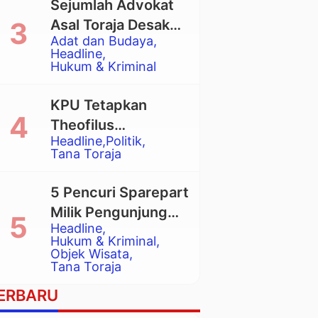
Sejumlah Advokat
Asal Toraja Desak
Adat dan Budaya
Mahkamah Agung
Headline
Larang Penggunaan
Hukum & Kriminal
Alat Berat pada
Eksekusi Rumah
KPU Tetapkan
Adat Tongkonan
Theofilus
Headline
Politik
Allorerung dan
Tana Toraja
Zadrak Tombe
sebagai Bupati dan
5 Pencuri Sparepart
Wakil Bupati Tana
Milik Pengunjung
Toraja Terpilih
Headline
Objek Wisata
Hukum & Kriminal
Pango-Pango
Objek Wisata
Tana Toraja
Ditangkap Polisi
ERBARU