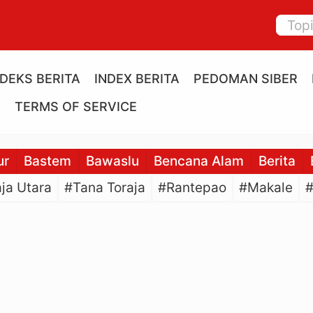
NDEKS BERITA
INDEX BERITA
PEDOMAN SIBER
E
TERMS OF SERVICE
ur
Bastem
Bawaslu
Bencana Alam
Berita
ja Utara
#Tana Toraja
#Rantepao
#Makale
#