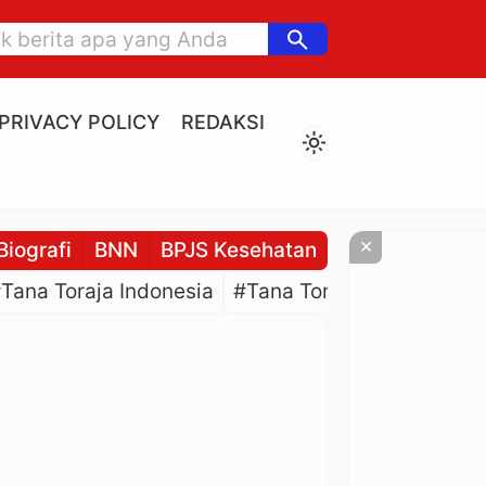
search
PRIVACY POLICY
REDAKSI
light_mode
×
Biografi
BNN
BPJS Kesehatan
BPJS Ketenaga
Tana Toraja Indonesia
#Tana Toraja Culture
#P