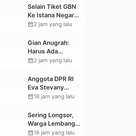
Selain Tiket GBN
Ke Istana Negara,
Mahasiswa UKI
calendar_month
2 jam yang lalu
Toraja Oktavia
juga Lolos ke
Gian Anugrah:
Pekan Seni
Harus Ada
Mahasiswa
Kepastian Hukum
calendar_month
2 jam yang lalu
Nasional 2026
Hilangnya Stoner,
Agar Keluarga
Anggota DPR RI
tidak Larut dalam
Eva Stevany
Trauma dan
Rataba Salurkan
calendar_month
18 jam yang lalu
Kesedihan
Bantuan Bagi
Berkepanjangan
Warga Terdampak
Sering Longsor,
Longsor di Buntu
Warga Lembang
Pepasan
Gasing Swadaya
calendar_month
18 jam yang lalu