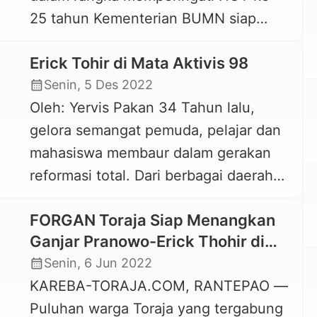
25 tahun Kementerian BUMN siap
masyarakat umum. […]
digelar di Tana Toraja dan Toraja,
Erick Tohir di Mata Aktivis 98
Provinsi Sulawesi Selatan. Kegiatan ini
calendar_month
Senin, 5 Des 2022
dilaksanakan selama dua hari, Sabtu
Oleh: Yervis Pakan 34 Tahun lalu,
dan Minggu, 18 dan 19 Maret 2023.
gelora semangat pemuda, pelajar dan
Pada Sabtu, 18 Maret 2023, kegiatan
mahasiswa membaur dalam gerakan
Jalan Sehat bersama BUMN akan
reformasi total. Dari berbagai daerah
dilaksanakan di Makale, Tana […]
muncul berbagai tuntutan, yang
FORGAN Toraja Siap Menangkan
akhirnya menumbangkan pucuk
Ganjar Pranowo-Erick Thohir di
pimpinan Orde Baru saat itu. Itu bukan
Pilpres 2024
calendar_month
Senin, 6 Jun 2022
perjuangan yang gampang, tapi sama
KAREBA-TORAJA.COM, RANTEPAO —
seperti perjuangan lain harus
Puluhan warga Toraja yang tergabung
mengorbankan materi, waktu, air mata