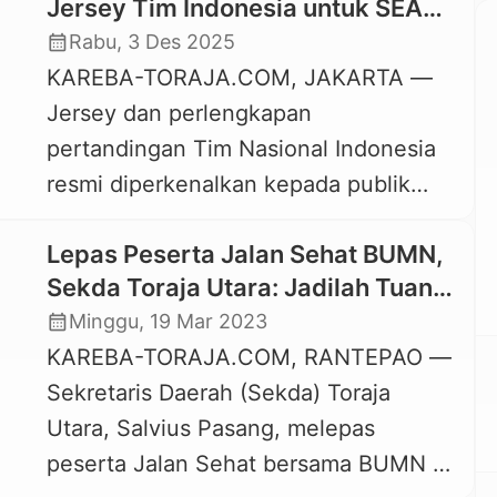
Jersey Tim Indonesia untuk SEA
Games 2025 Bermotif Toraja
calendar_month
Rabu, 3 Des 2025
KAREBA-TORAJA.COM, JAKARTA —
Jersey dan perlengkapan
pertandingan Tim Nasional Indonesia
resmi diperkenalkan kepada publik
pada Senin, 1 Desember 2025. Jersey
Lepas Peserta Jalan Sehat BUMN,
bermotif Toraja ini akan digunakan
Sekda Toraja Utara: Jadilah Tuan
para pemain sepak bola dan atlet-atlet
Rumah yang Ramah
calendar_month
Minggu, 19 Mar 2023
lainnya selama gelaran SEA Games
KAREBA-TORAJA.COM, RANTEPAO —
Thailand, yang akan dimulai pada
Sekretaris Daerah (Sekda) Toraja
Selasa, 9 Desember 2025. Jersey dan
Utara, Salvius Pasang, melepas
perlengkapan tanding Tim Indonesia
peserta Jalan Sehat bersama BUMN di
ini didesain oleh Putra […]