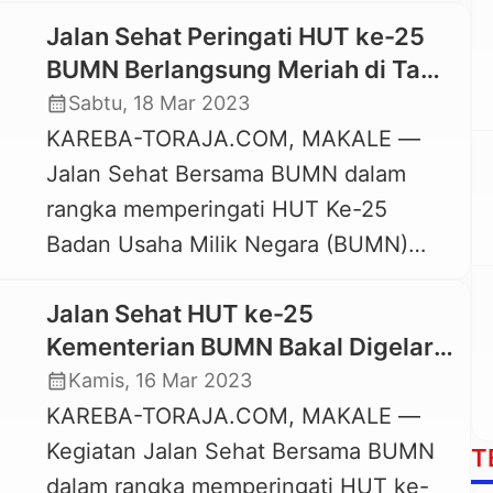
Lapangan Bakti, Rantepao, Toraja
Jalan Sehat Peringati HUT ke-25
Utara, Sulsel, Minggu, 19 Maret 2023.
BUMN Berlangsung Meriah di Tana
Jalan Sehat dalam rangka HUT ke-25
Toraja
calendar_month
Sabtu, 18 Mar 2023
Kementerian BUMN ini diikuti sekitar
KAREBA-TORAJA.COM, MAKALE —
1.000 peserta. Salvius hadir mewakili
Jalan Sehat Bersama BUMN dalam
Bupati Toraja Utara yang berhalangan
rangka memperingati HUT Ke-25
hadir karena kondisi kesehatan kurang
Badan Usaha Milik Negara (BUMN)
fit. “Terima […]
digelar Sabtu, 18 Maret 2023 di Kota
Jalan Sehat HUT ke-25
Makale Tana Toraja. Peserta Jalan
Kementerian BUMN Bakal Digelar
Sehat dilepas langsung Bupati Tana
di Tana Toraja dan Toraja Utara
calendar_month
Kamis, 16 Mar 2023
Toraja, Theofilus Allorerung dan diikuti
KAREBA-TORAJA.COM, MAKALE —
kurang lebih 1.000 peserta baik dari
Kegiatan Jalan Sehat Bersama BUMN
karyawan BUMN, pejabat
T
dalam rangka memperingati HUT ke-
pemerintahan di Tana Toraja maupun