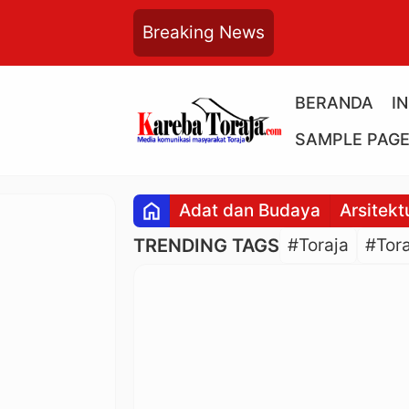
Breaking News
BERANDA
I
SAMPLE PAG
home
Adat dan Budaya
Arsitekt
TRENDING TAGS
#Toraja
#Tora