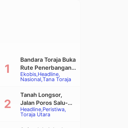
Bandara Toraja Buka
Rute Penerbangan
Ekobis
Headline
Langsung Toraja-
Nasional
Tana Toraja
Balikpapan
Tanah Longsor,
Jalan Poros Salu-
Headline
Peristiwa
Dende’ Tertutup
Toraja Utara
Total