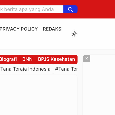
search
PRIVACY POLICY
REDAKSI
light_mode
×
Biografi
BNN
BPJS Kesehatan
BPJS Ketenaga
Tana Toraja Indonesia
#Tana Toraja Culture
#P