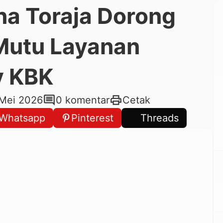
na Toraja Dorong
Mutu Layanan
v KBK
comment
print
 Mei 2026
0 komentar
Cetak
Whatsapp
Pinterest
Threads