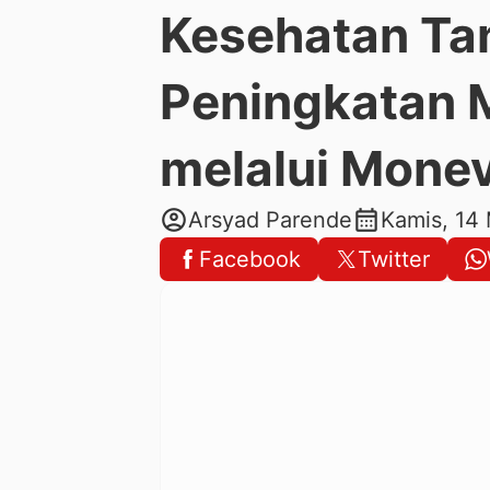
Kesehatan Ta
Peningkatan 
melalui Mone
account_circle
calendar_month
Arsyad Parende
Kamis, 14
Facebook
Twitter