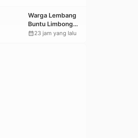
Utara Kembali
Datangi TKP
Warga Lembang
Buntu Limbong
Gandasil,
calendar_month
23 jam yang lalu
Swadaya Cor
Jalan Sepanjang
500 Meter