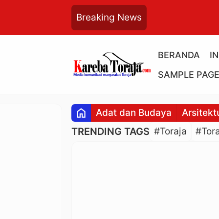
Breaking News
BERANDA
I
SAMPLE PAG
home
Adat dan Budaya
Arsitekt
TRENDING TAGS
#Toraja
#Tora