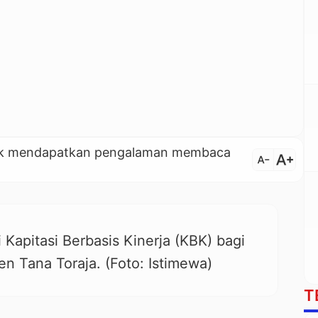
untuk mendapatkan pengalaman membaca
text_increase
text_decrease
 Kapitasi Berbasis Kinerja (KBK) bagi
 Tana Toraja. (Foto: Istimewa)
T