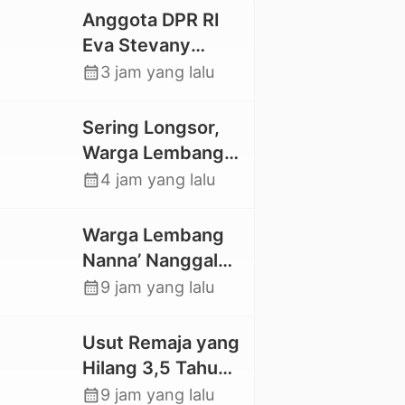
Anggota DPR RI
Eva Stevany
Rataba Salurkan
calendar_month
3 jam yang lalu
Bantuan Bagi
Warga Terdampak
Sering Longsor,
Longsor di Buntu
Warga Lembang
Pepasan
Gasing Swadaya
calendar_month
4 jam yang lalu
Bangun Plat
Deker dan Talut
Warga Lembang
Jalan
Nanna’ Nanggala,
Penghubung
Swadaya Cor
calendar_month
9 jam yang lalu
Antar Lembang
Jalan dan Bangun
Jembatan
Usut Remaja yang
Hilang 3,5 Tahun
Lalu, Polres Toraja
calendar_month
9 jam yang lalu