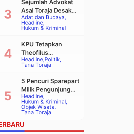
Sejumlah Advokat
Asal Toraja Desak
Adat dan Budaya
Mahkamah Agung
Headline
Larang Penggunaan
Hukum & Kriminal
Alat Berat pada
Eksekusi Rumah
KPU Tetapkan
Adat Tongkonan
Theofilus
Headline
Politik
Allorerung dan
Tana Toraja
Zadrak Tombe
sebagai Bupati dan
5 Pencuri Sparepart
Wakil Bupati Tana
Milik Pengunjung
Toraja Terpilih
Headline
Objek Wisata
Hukum & Kriminal
Pango-Pango
Objek Wisata
Tana Toraja
Ditangkap Polisi
ERBARU