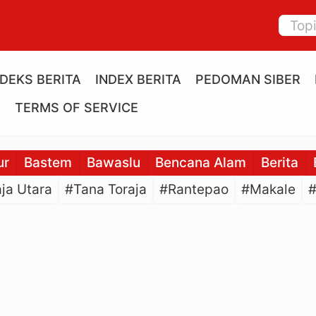
NDEKS BERITA
INDEX BERITA
PEDOMAN SIBER
E
TERMS OF SERVICE
ur
Bastem
Bawaslu
Bencana Alam
Berita
ja Utara
#Tana Toraja
#Rantepao
#Makale
#