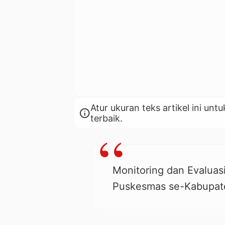
Atur ukuran teks artikel ini 
info
terbaik.
Monitoring dan Evaluasi
Puskesmas se-Kabupaten