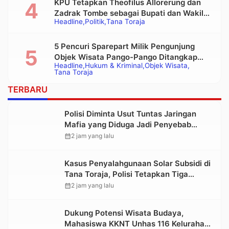
KPU Tetapkan Theofilus Allorerung dan
Zadrak Tombe sebagai Bupati dan Wakil
Headline
Politik
Tana Toraja
Bupati Tana Toraja Terpilih
5 Pencuri Sparepart Milik Pengunjung
Objek Wisata Pango-Pango Ditangkap
Headline
Hukum & Kriminal
Objek Wisata
Polisi
Tana Toraja
TERBARU
Polisi Diminta Usut Tuntas Jaringan
Mafia yang Diduga Jadi Penyebab
Kelangkaan BBM di Toraja
calendar_month
2 jam yang lalu
Kasus Penyalahgunaan Solar Subsidi di
Tana Toraja, Polisi Tetapkan Tiga
Tersangka Baru
calendar_month
2 jam yang lalu
Dukung Potensi Wisata Budaya,
Mahasiswa KKNT Unhas 116 Kelurahan