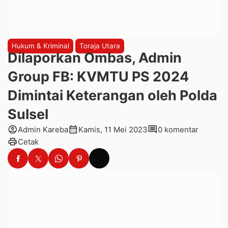
Hukum & Kriminal
Toraja Utara
Dilaporkan Ombas, Admin
Group FB: KVMTU PS 2024
Dimintai Keterangan oleh Polda
Sulsel
account_circle
calendar_month
comment
Admin Kareba
Kamis, 11 Mei 2023
0 komentar
print
Cetak