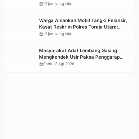
Nonongan Utara Pasang Papan
calendar_month
12 jam yang lalu
Informasi Objek Wisata Berbasis Digital
Warga Amankan Mobil Tangki Pelansir,
Kasat Reskrim Polres Toraja Utara:
Proses Hukum Berjalan Transparan
calendar_month
12 jam yang lalu
Masyarakat Adat Lembang Gasing
Mengkendek Usir Paksa Penggarap
yang Rusak Kawasan Hutan
calendar_month
Sabtu, 8 Agt 2026