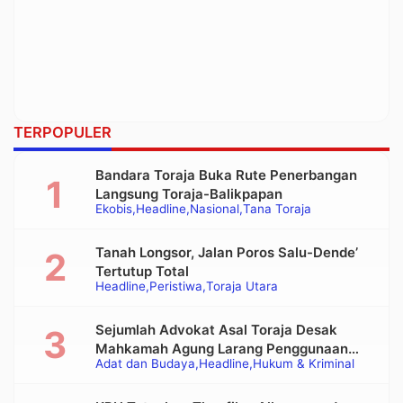
TERPOPULER
Bandara Toraja Buka Rute Penerbangan
Langsung Toraja-Balikpapan
Ekobis
Headline
Nasional
Tana Toraja
Tanah Longsor, Jalan Poros Salu-Dende’
Tertutup Total
Headline
Peristiwa
Toraja Utara
Sejumlah Advokat Asal Toraja Desak
Mahkamah Agung Larang Penggunaan
Adat dan Budaya
Headline
Hukum & Kriminal
Alat Berat pada Eksekusi Rumah Adat
Tongkonan