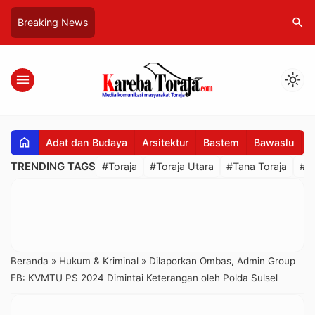
search
Breaking News
menu
light_mode
home
Adat dan Budaya
Arsitektur
Bastem
Bawaslu
B
TRENDING TAGS
#Toraja
#Toraja Utara
#Tana Toraja
#R
Beranda
»
Hukum & Kriminal
»
Dilaporkan Ombas, Admin Group
FB: KVMTU PS 2024 Dimintai Keterangan oleh Polda Sulsel