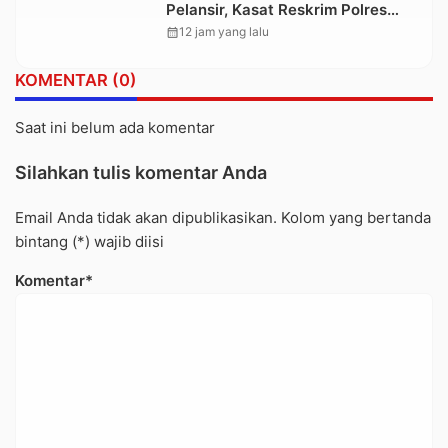
Pelansir, Kasat Reskrim Polres
Toraja Utara: Proses Hukum
calendar_month
12 jam yang lalu
Berjalan Transparan
KOMENTAR (0)
Saat ini belum ada komentar
Silahkan tulis komentar Anda
Email Anda tidak akan dipublikasikan. Kolom yang bertanda
bintang (*) wajib diisi
Komentar*