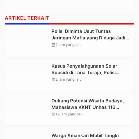
ARTIKEL TERKAIT
Polisi Diminta Usut Tuntas
Jaringan Mafia yang Diduga Jadi
Penyebab Kelangkaan BBM di
calendar_month
2 jam yang lalu
Toraja
Kasus Penyalahgunaan Solar
Subsidi di Tana Toraja, Polisi
Tetapkan Tiga Tersangka Baru
calendar_month
2 jam yang lalu
Dukung Potensi Wisata Budaya,
Mahasiswa KKNT Unhas 116
Kelurahan Nonongan Utara Pasang
calendar_month
12 jam yang lalu
Papan Informasi Objek Wisata
Berbasis Digital
Warga Amankan Mobil Tangki