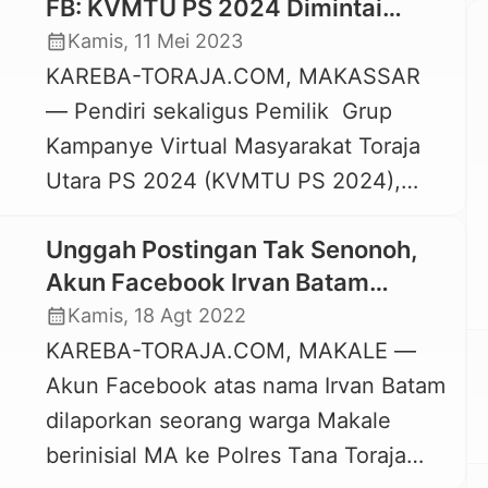
FB: KVMTU PS 2024 Dimintai
Keterangan oleh Polda Sulsel
calendar_month
Kamis, 11 Mei 2023
KAREBA-TORAJA.COM, MAKASSAR
— Pendiri sekaligus Pemilik Grup
Kampanye Virtual Masyarakat Toraja
Utara PS 2024 (KVMTU PS 2024),
Rajus Bimbin alias Londong Bassi
Unggah Postingan Tak Senonoh,
Bulawan menghadiri undangan
Akun Facebook Irvan Batam
penyidik Ditreskrimsus Subdit V Cyber
Dilaporkan ke Polisi
calendar_month
Kamis, 18 Agt 2022
Crime Polda Sulsel, Rabu, 10 Mei
KAREBA-TORAJA.COM, MAKALE —
2023. Saat menghadiri undangan
Akun Facebook atas nama Irvan Batam
penyidik dan memberikan keterangan,
dilaporkan seorang warga Makale
Rajus Bimbin didampingi dua
berinisial MA ke Polres Tana Toraja
pengacara, masing-masing Pither