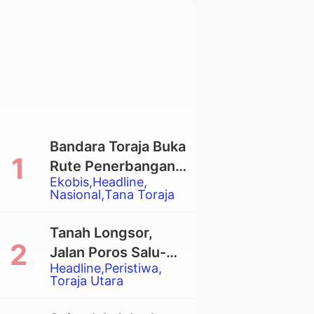
Bandara Toraja Buka
Rute Penerbangan
Ekobis
Headline
Langsung Toraja-
Nasional
Tana Toraja
Balikpapan
Tanah Longsor,
Jalan Poros Salu-
Headline
Peristiwa
Dende’ Tertutup
Toraja Utara
Total