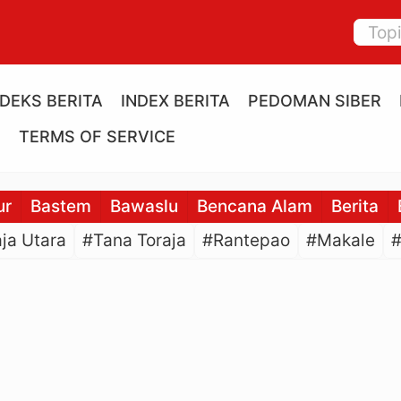
NDEKS BERITA
INDEX BERITA
PEDOMAN SIBER
E
TERMS OF SERVICE
ur
Bastem
Bawaslu
Bencana Alam
Berita
ja Utara
#Tana Toraja
#Rantepao
#Makale
#