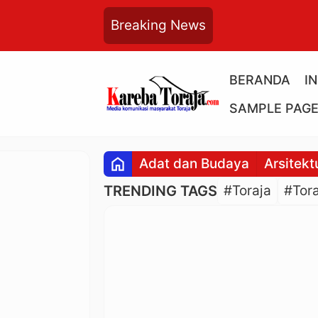
Breaking News
BERANDA
I
SAMPLE PAG
home
Adat dan Budaya
Arsitekt
TRENDING TAGS
#Toraja
#Tora