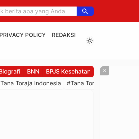
search
PRIVACY POLICY
REDAKSI
light_mode
×
Biografi
BNN
BPJS Kesehatan
BPJS Ketenaga
Tana Toraja Indonesia
#Tana Toraja Culture
#P