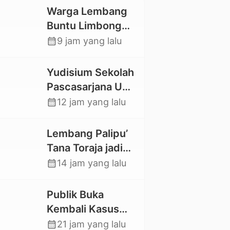
Warga Lembang
Buntu Limbong
Gandasil,
calendar_month
9 jam yang lalu
Swadaya Cor
Jalan Sepanjang
Yudisium Sekolah
500 Meter
Pascasarjana UKI
Toraja Lahirkan 58
calendar_month
12 jam yang lalu
Magister Baru
Lembang Palipu’
Tana Toraja jadi
Percontohan
calendar_month
14 jam yang lalu
Kampung
Sejahtera oleh
Publik Buka
Kemensos
Kembali Kasus
Hilangnya Stoner,
calendar_month
21 jam yang lalu