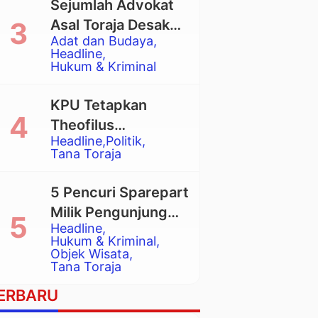
Sejumlah Advokat
Asal Toraja Desak
Adat dan Budaya
Mahkamah Agung
Headline
Larang Penggunaan
Hukum & Kriminal
Alat Berat pada
Eksekusi Rumah
KPU Tetapkan
Adat Tongkonan
Theofilus
Headline
Politik
Allorerung dan
Tana Toraja
Zadrak Tombe
sebagai Bupati dan
5 Pencuri Sparepart
Wakil Bupati Tana
Milik Pengunjung
Toraja Terpilih
Headline
Objek Wisata
Hukum & Kriminal
Pango-Pango
Objek Wisata
Tana Toraja
Ditangkap Polisi
ERBARU