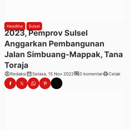
Headline
Sulsel
2023, Pemprov Sulsel
Anggarkan Pembangunan
Jalan Simbuang-Mappak, Tana
Toraja
account_circle
calendar_month
comment
print
Redaksi
Selasa, 15 Nov 2022
0 komentar
Cetak