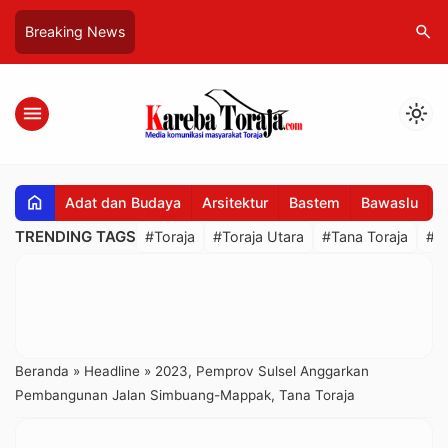
search
Breaking News
menu
light_mode
home
Adat dan Budaya
Arsitektur
Bastem
Bawaslu
B
TRENDING TAGS
#Toraja
#Toraja Utara
#Tana Toraja
#R
Beranda
»
Headline
»
2023, Pemprov Sulsel Anggarkan
Pembangunan Jalan Simbuang-Mappak, Tana Toraja