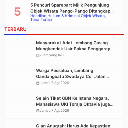
5 Pencuri Sparepart Milik Pengunjung
Objek Wisata Pango-Pango Ditangkap
Headline
Hukum & Kriminal
Objek Wisata
Polisi
Tana Toraja
TERBARU
Masyarakat Adat Lembang Gasing
Mengkendek Usir Paksa Penggarap
yang Rusak Kawasan Hutan
calendar_month
7 jam yang lalu
Warga Pessaluan, Lembang
Gandangbatu Swadaya Cor Jalan
Kabupaten
calendar_month
Jumat, 7 Agt 2026
Selain Tiket GBN Ke Istana Negara,
Mahasiswa UKI Toraja Oktavia juga
Lolos ke Pekan Seni Mahasiswa
calendar_month
Jumat, 7 Agt 2026
Nasional 2026
Gian Anugrah: Harus Ada Kepastian