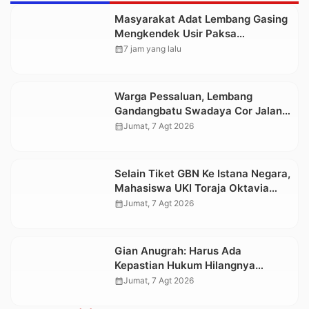
Masyarakat Adat Lembang Gasing
Mengkendek Usir Paksa
Penggarap yang Rusak Kawasan
calendar_month
7 jam yang lalu
Hutan
Warga Pessaluan, Lembang
Gandangbatu Swadaya Cor Jalan
Kabupaten
calendar_month
Jumat, 7 Agt 2026
Selain Tiket GBN Ke Istana Negara,
Mahasiswa UKI Toraja Oktavia
juga Lolos ke Pekan Seni
calendar_month
Jumat, 7 Agt 2026
Mahasiswa Nasional 2026
Gian Anugrah: Harus Ada
Kepastian Hukum Hilangnya
Stoner, Agar Keluarga tidak Larut
calendar_month
Jumat, 7 Agt 2026
dalam Trauma dan Kesedihan
Berkepanjangan