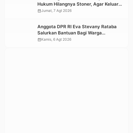
Hukum Hilangnya Stoner, Agar Keluarga
tidak Larut dalam Trauma dan
calendar_month
Jumat, 7 Agt 2026
Kesedihan Berkepanjangan
Anggota DPR RI Eva Stevany Rataba
Salurkan Bantuan Bagi Warga
Terdampak Longsor di Buntu Pepasan
calendar_month
Kamis, 6 Agt 2026