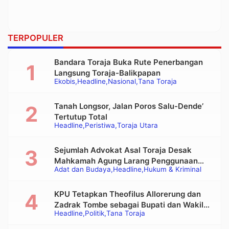
TERPOPULER
Bandara Toraja Buka Rute Penerbangan
Langsung Toraja-Balikpapan
Ekobis
Headline
Nasional
Tana Toraja
Tanah Longsor, Jalan Poros Salu-Dende’
Tertutup Total
Headline
Peristiwa
Toraja Utara
Sejumlah Advokat Asal Toraja Desak
Mahkamah Agung Larang Penggunaan
Adat dan Budaya
Headline
Hukum & Kriminal
Alat Berat pada Eksekusi Rumah Adat
Tongkonan
KPU Tetapkan Theofilus Allorerung dan
Zadrak Tombe sebagai Bupati dan Wakil
Headline
Politik
Tana Toraja
Bupati Tana Toraja Terpilih