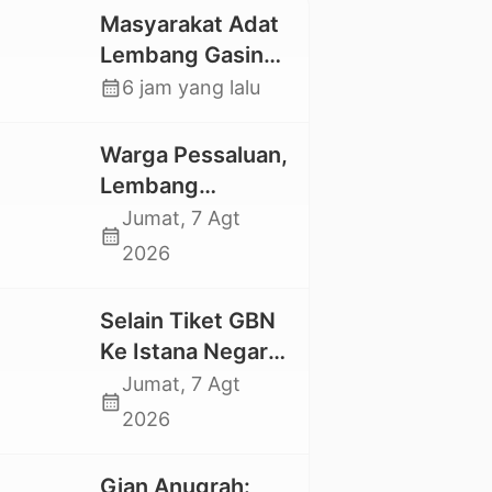
Masyarakat Adat
Lembang Gasing
Mengkendek Usir
calendar_month
6 jam yang lalu
Paksa Penggarap
yang Rusak
Warga Pessaluan,
Kawasan Hutan
Lembang
Gandangbatu
Jumat, 7 Agt
calendar_month
Swadaya Cor
2026
Jalan Kabupaten
Selain Tiket GBN
Ke Istana Negara,
Mahasiswa UKI
Jumat, 7 Agt
calendar_month
Toraja Oktavia
2026
juga Lolos ke
Pekan Seni
Gian Anugrah: