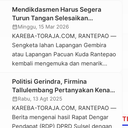
surat penolakannya kepada
Mendikdasmen Harus Segera
pemerintah Kabupaten Tana Toraja
Turun Tangan Selesaikan
dan pemerintah Provinsi Sulawesi
Sengketa Lahan SMAN 2 Toraja
calendar_month
Minggu, 15 Mar 2026
Selatan, Senin, 30 Maret 2026.
Utara
KAREBA-TORAJA.COM, RANTEPAO —
Langkah ini merupakan lanjutan dari
Sengketa lahan Lapangan Gembira
berbagai aksi penolakan industri
atau Lapangan Pacuan Kuda Rantepao
geotermal di wilayah Bittuang yang
kembali mengemuka dan menarik
telah dilakukan sebelumnya, melalui
perhatian banyak kalangan. Terbaru,
demontrasi, petisi penolakan, hingga
Politisi Gerindra, Firmina
pemerintah Kabupaten Toraja Utara
pertemuan […]
Tallulembang Pertanyakan Kenapa
(Bupati Toraja Utara) mendapat
Toraja Utara dan Luwu Raya Tak
calendar_month
Rabu, 13 Agt 2025
teguran resmi (aanmaning) dari
Masuk Program Preservasi Jalan
KAREBA-TORAJA.COM, RANTEPAO —
Pengadilan Negeri Makale untuk
Multiyeas Sulsel 2025
Berita mengenai hasil Rapat Dengar
segera melaksanakan putusan
T
Pendapat (RDP) DPRD Sulsel dengan
pengadilan yang sudah berkekuatan