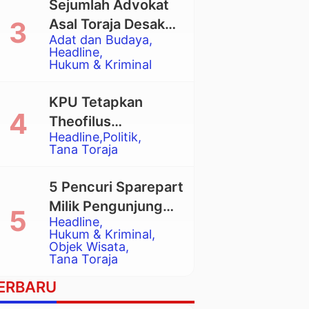
Sejumlah Advokat
Asal Toraja Desak
Adat dan Budaya
Mahkamah Agung
Headline
Larang Penggunaan
Hukum & Kriminal
Alat Berat pada
Eksekusi Rumah
KPU Tetapkan
Adat Tongkonan
Theofilus
Headline
Politik
Allorerung dan
Tana Toraja
Zadrak Tombe
sebagai Bupati dan
5 Pencuri Sparepart
Wakil Bupati Tana
Milik Pengunjung
Toraja Terpilih
Headline
Objek Wisata
Hukum & Kriminal
Pango-Pango
Objek Wisata
Tana Toraja
Ditangkap Polisi
ERBARU