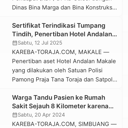
Dinas Bina Marga dan Bina Konstruksi
hukum tetap pada lahan Lapangan
serta Bappelitbangda yang membahas
Gembira tersebut. Menanggapai
Sertifikat Terindikasi Tumpang
program 5 paket fisik preservasi jalan
teguran pengadilan tersebut, Bupati
Tindih, Penertiban Hotel Andalan
tahun 2025 dengan skema multiyears
[…]
Makale Gagal Terlaksana
calendar_month
Sabtu, 12 Jul 2025
di Gedung DPRD Sulsel pada Senin, 11
KAREBA-TORAJA.COM, MAKALE —
Agustus 2025, menuai sorotan warga,
Penertiban aset Hotel Andalan Makale
khususnya di wilayah Luwu Raya dan
yang dilakukan oleh Satuan Polisi
Toraja Utara. Pasalnya, […]
Pamong Praja Tana Toraja dan Satpol
PP Provinsi Sulsel, Jumat, 11 Juli 2025,
Warga Tandu Pasien ke Rumah
gagal terlaksana. Penyebabnya, pihak
Sakit Sejauh 8 Kilometer karena
ahli waris Elisabet Berta Bu’tu bertahan
Jalan Tertutup Longsor
calendar_month
Sabtu, 20 Apr 2024
dan menghalangi penertiban karena
KAREBA-TORAJA.COM, SIMBUANG —
memegang sertifikat hak milik pada