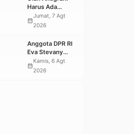
Mahasiswa
Harus Ada
Nasional 2026
Kepastian Hukum
Jumat, 7 Agt
calendar_month
Hilangnya Stoner,
2026
Agar Keluarga
tidak Larut dalam
Anggota DPR RI
Trauma dan
Eva Stevany
Kesedihan
Rataba Salurkan
Kamis, 6 Agt
Berkepanjangan
calendar_month
Bantuan Bagi
2026
Warga Terdampak
Longsor di Buntu
Pepasan