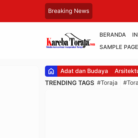
Breaking News
BERANDA
I
SAMPLE PAG
home
Adat dan Budaya
Arsitekt
TRENDING TAGS
#Toraja
#Tora