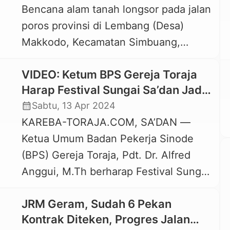
Bencana alam tanah longsor pada jalan
lokasi yang hendak ditertibkan. Hotel
poros provinsi di Lembang (Desa)
Andalan yang sebelumnya bernama
Makkodo, Kecamatan Simbuang,
Hotel […]
Kabupaten Tana Toraja tidak saja
VIDEO: Ketum BPS Gereja Toraja
membuat akses warga terhalang.
Harap Festival Sungai Sa’dan Jadi
Bahkan warga terpaksa menandu
Agenda Tahunan Pemprov Sulsel
calendar_month
Sabtu, 13 Apr 2024
seorang pasien berusia 69 tahun dan
KAREBA-TORAJA.COM, SA’DAN —
berjalan kaki melewati lokasi longsor
Ketua Umum Badan Pekerja Sinode
sejauh kurang lebih 8 kilometer untuk
(BPS) Gereja Toraja, Pdt. Dr. Alfred
mencapai tempat dimana ada mobil
Anggui, M.Th berharap Festival Sungai
ambulance. Warga menandu […]
Sa’dan (FSS) bisa menjadi agenda
JRM Geram, Sudah 6 Pekan
tahunan pemerintah Provinsi Sulawesi
Kontrak Diteken, Progres Jalan
Selatan. Harapan ini disampaikan Pdt.