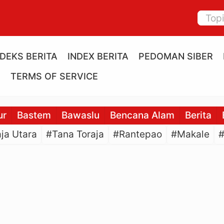
NDEKS BERITA
INDEX BERITA
PEDOMAN SIBER
E
TERMS OF SERVICE
ur
Bastem
Bawaslu
Bencana Alam
Berita
ja Utara
#Tana Toraja
#Rantepao
#Makale
#