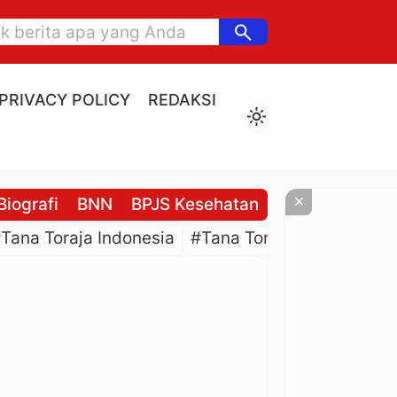
search
PRIVACY POLICY
REDAKSI
light_mode
×
Biografi
BNN
BPJS Kesehatan
BPJS Ketenaga
Tana Toraja Indonesia
#Tana Toraja Culture
#P