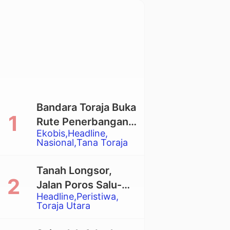
Bandara Toraja Buka
Rute Penerbangan
Ekobis
Headline
Langsung Toraja-
Nasional
Tana Toraja
Balikpapan
Tanah Longsor,
Jalan Poros Salu-
Headline
Peristiwa
Dende’ Tertutup
Toraja Utara
Total