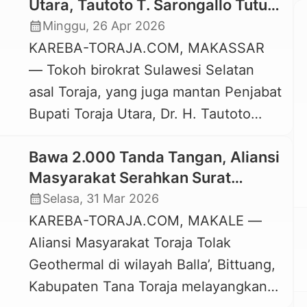
Utara, Tautoto T. Sarongallo Tutup
Usia, Dimakamkan di Darussalam
calendar_month
Minggu, 26 Apr 2026
Valley
KAREBA-TORAJA.COM, MAKASSAR
— Tokoh birokrat Sulawesi Selatan
asal Toraja, yang juga mantan Penjabat
Bupati Toraja Utara, Dr. H. Tautoto
Tanaranggina Sarongallo, tutup usia.
Bawa 2.000 Tanda Tangan, Aliansi
Pamong senior Sulsel itu, meninggal
Masyarakat Serahkan Surat
dunia pada usia 61 tahun di RS
Penolakan Geotermal Bittuang ke
calendar_month
Selasa, 31 Mar 2026
Labuang Baji Makassar, Sabtu, 25 April
Pemprov Sulsel
KAREBA-TORAJA.COM, MAKALE —
2026 malam. Ungkapan duka cita dari
Aliansi Masyarakat Toraja Tolak
tokoh maupun masyarakat Toraja
Geothermal di wilayah Balla’, Bittuang,
terlihat di linimasa media […]
Kabupaten Tana Toraja melayangkan