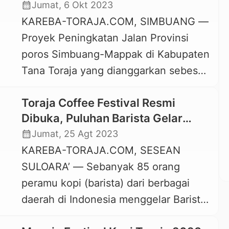
Simbuang-Mappak Masih Nol
calendar_month
Jumat, 6 Okt 2023
Alfred Anggui di sela-sela kegiatan
KAREBA-TORAJA.COM, SIMBUANG —
Festival Sungai Sa’dan (FSS) I yang
Proyek Peningkatan Jalan Provinsi
berlangsung di To’barana’, Kecamatan
poros Simbuang-Mappak di Kabupaten
Sa’dan, Kabupaten Toraja Utara,
Tana Toraja yang dianggarkan sebesar
Jumat, 12 April […]
Rp 14,2 miliar dari APBD Provinsi
Toraja Coffee Festival Resmi
Sulsel tahun anggaran 2023
Dibuka, Puluhan Barista Gelar
mendapatkan atensi dari anggota
Camp di Sesean Suloara’
calendar_month
Jumat, 25 Agt 2023
DPRD Provinsi Sulsel, John Rende
KAREBA-TORAJA.COM, SESEAN
Mangontan. Proyek ini dianggarkan
SULOARA’ — Sebanyak 85 orang
untuk pekerjaan jalan sepanjang 4,1
peramu kopi (barista) dari berbagai
km dari Lembang Mappa’ Kecamatan
daerah di Indonesia menggelar Barista
Bonggakaradeng hingga batas
Camp di di Tongkonan Se’pon,
Kecamatan Simbuang di […]