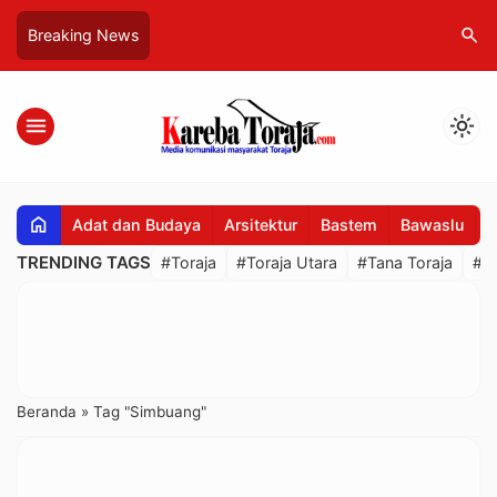
search
Breaking News
menu
light_mode
home
Adat dan Budaya
Arsitektur
Bastem
Bawaslu
B
TRENDING TAGS
#Toraja
#Toraja Utara
#Tana Toraja
#R
Beranda
»
Tag "Simbuang"