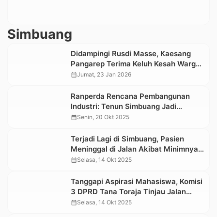
Simbuang
Didampingi Rusdi Masse, Kaesang
Pangarep Terima Keluh Kesah Warga
Simbuang Mappak
calendar_month
Jumat, 23 Jan 2026
Ranperda Rencana Pembangunan
Industri: Tenun Simbuang Jadi
Industri Unggulan Daerah
calendar_month
Senin, 20 Okt 2025
Terjadi Lagi di Simbuang, Pasien
Meninggal di Jalan Akibat Minimnya
Sarana dan Prasarana Transportasi
calendar_month
Selasa, 14 Okt 2025
Tanggapi Aspirasi Mahasiswa, Komisi
3 DPRD Tana Toraja Tinjau Jalan
Poros Simbuang-Mappak
calendar_month
Selasa, 14 Okt 2025