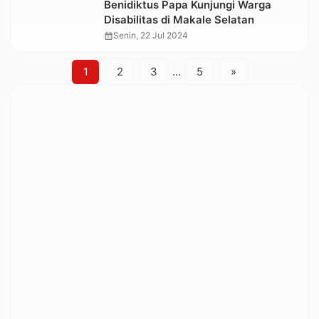
Benidiktus Papa Kunjungi Warga
Disabilitas di Makale Selatan
calendar_month
Senin, 22 Jul 2024
1
2
3
…
5
»