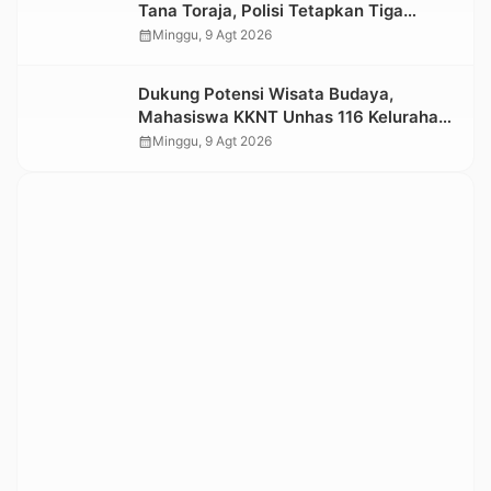
Tana Toraja, Polisi Tetapkan Tiga
Tersangka Baru
calendar_month
Minggu, 9 Agt 2026
Dukung Potensi Wisata Budaya,
Mahasiswa KKNT Unhas 116 Kelurahan
Nonongan Utara Pasang Papan
calendar_month
Minggu, 9 Agt 2026
Informasi Objek Wisata Berbasis Digital