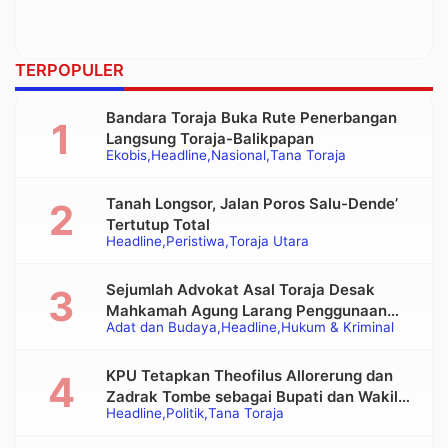
TERPOPULER
Bandara Toraja Buka Rute Penerbangan
Langsung Toraja-Balikpapan
Ekobis
Headline
Nasional
Tana Toraja
Tanah Longsor, Jalan Poros Salu-Dende’
Tertutup Total
Headline
Peristiwa
Toraja Utara
Sejumlah Advokat Asal Toraja Desak
Mahkamah Agung Larang Penggunaan
Adat dan Budaya
Headline
Hukum & Kriminal
Alat Berat pada Eksekusi Rumah Adat
Tongkonan
KPU Tetapkan Theofilus Allorerung dan
Zadrak Tombe sebagai Bupati dan Wakil
Headline
Politik
Tana Toraja
Bupati Tana Toraja Terpilih