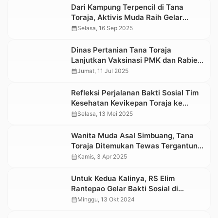
Dari Kampung Terpencil di Tana
Toraja, Aktivis Muda Raih Gelar
Pascasarjana Universitas Indonesia
calendar_month
Selasa, 16 Sep 2025
Dinas Pertanian Tana Toraja
Lanjutkan Vaksinasi PMK dan Rabies
di Dua Kecamatan
calendar_month
Jumat, 11 Jul 2025
Refleksi Perjalanan Bakti Sosial Tim
Kesehatan Kevikepan Toraja ke
Mappak
calendar_month
Selasa, 13 Mei 2025
Wanita Muda Asal Simbuang, Tana
Toraja Ditemukan Tewas Tergantung
di Kamar Kos
calendar_month
Kamis, 3 Apr 2025
Untuk Kedua Kalinya, RS Elim
Rantepao Gelar Bakti Sosial di
Simbuang Tana Toraja
calendar_month
Minggu, 13 Okt 2024