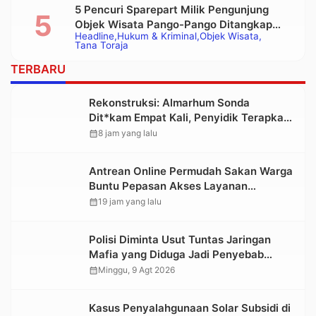
5 Pencuri Sparepart Milik Pengunjung
Objek Wisata Pango-Pango Ditangkap
Headline
Hukum & Kriminal
Objek Wisata
Polisi
Tana Toraja
TERBARU
Rekonstruksi: Almarhum Sonda
Dit*kam Empat Kali, Penyidik Terapkan
Pasal Pembunuhan Berencana
calendar_month
8 jam yang lalu
Antrean Online Permudah Sakan Warga
Buntu Pepasan Akses Layanan
Kesehatan Tanpa Hambatan
calendar_month
19 jam yang lalu
Polisi Diminta Usut Tuntas Jaringan
Mafia yang Diduga Jadi Penyebab
Kelangkaan BBM di Toraja
calendar_month
Minggu, 9 Agt 2026
Kasus Penyalahgunaan Solar Subsidi di