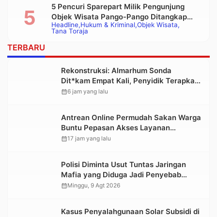
5 Pencuri Sparepart Milik Pengunjung
Objek Wisata Pango-Pango Ditangkap
Headline
Hukum & Kriminal
Objek Wisata
Polisi
Tana Toraja
TERBARU
Rekonstruksi: Almarhum Sonda
Dit*kam Empat Kali, Penyidik Terapkan
Pasal Pembunuhan Berencana
calendar_month
6 jam yang lalu
Antrean Online Permudah Sakan Warga
Buntu Pepasan Akses Layanan
Kesehatan Tanpa Hambatan
calendar_month
17 jam yang lalu
Polisi Diminta Usut Tuntas Jaringan
Mafia yang Diduga Jadi Penyebab
Kelangkaan BBM di Toraja
calendar_month
Minggu, 9 Agt 2026
Kasus Penyalahgunaan Solar Subsidi di