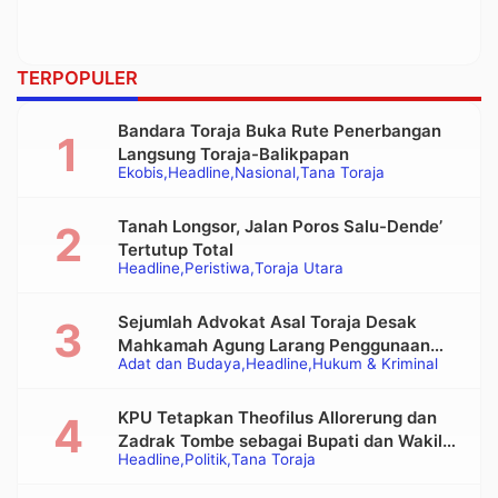
TERPOPULER
Bandara Toraja Buka Rute Penerbangan
Langsung Toraja-Balikpapan
Ekobis
Headline
Nasional
Tana Toraja
Tanah Longsor, Jalan Poros Salu-Dende’
Tertutup Total
Headline
Peristiwa
Toraja Utara
Sejumlah Advokat Asal Toraja Desak
Mahkamah Agung Larang Penggunaan
Adat dan Budaya
Headline
Hukum & Kriminal
Alat Berat pada Eksekusi Rumah Adat
Tongkonan
KPU Tetapkan Theofilus Allorerung dan
Zadrak Tombe sebagai Bupati dan Wakil
Headline
Politik
Tana Toraja
Bupati Tana Toraja Terpilih