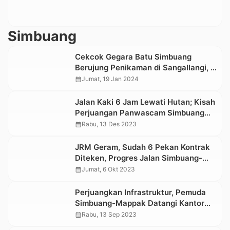
Simbuang
Cekcok Gegara Batu Simbuang
Berujung Penikaman di Sangallangi, 2
Orang Terluka
calendar_month
Jumat, 19 Jan 2024
Jalan Kaki 6 Jam Lewati Hutan; Kisah
Perjuangan Panwascam Simbuang
Awasi Pemilu
calendar_month
Rabu, 13 Des 2023
JRM Geram, Sudah 6 Pekan Kontrak
Diteken, Progres Jalan Simbuang-
Mappak Masih Nol
calendar_month
Jumat, 6 Okt 2023
Perjuangkan Infrastruktur, Pemuda
Simbuang-Mappak Datangi Kantor
Staf Presiden
calendar_month
Rabu, 13 Sep 2023