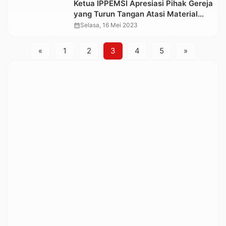
Ketua IPPEMSI Apresiasi Pihak Gereja
yang Turun Tangan Atasi Material
Longsor di Jalan Poros Simbung-
calendar_month
Selasa, 16 Mei 2023
Mappak
«
1
2
3
4
5
»