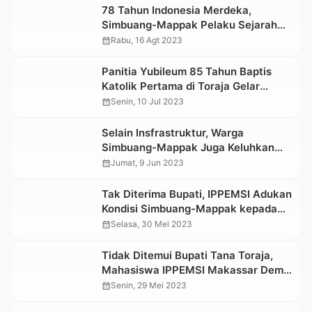
78 Tahun Indonesia Merdeka,
Simbuang-Mappak Pelaku Sejarah
yang Terlupakan
calendar_month
Rabu, 16 Agt 2023
Panitia Yubileum 85 Tahun Baptis
Katolik Pertama di Toraja Gelar
Baksos dan Penanaman Pohon di
calendar_month
Senin, 10 Jul 2023
Mappak dan Simbuang
Selain Insfrastruktur, Warga
Simbuang-Mappak Juga Keluhkan
Kehadiran Guru ASN di Sekolah
calendar_month
Jumat, 9 Jun 2023
Tak Diterima Bupati, IPPEMSI Adukan
Kondisi Simbuang-Mappak kepada
Kepala Staf Kepresidenan RI
calendar_month
Selasa, 30 Mei 2023
Tidak Ditemui Bupati Tana Toraja,
Mahasiswa IPPEMSI Makassar Demo
Hingga Malam
calendar_month
Senin, 29 Mei 2023