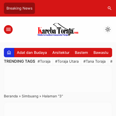
search
Breaking News
menu
light_mode
home
Adat dan Budaya
Arsitektur
Bastem
Bawaslu
B
TRENDING TAGS
#Toraja
#Toraja Utara
#Tana Toraja
#R
Beranda
»
Simbuang
»
Halaman "3"