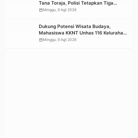
Tana Toraja, Polisi Tetapkan Tiga
Tersangka Baru
calendar_month
Minggu, 9 Agt 2026
Dukung Potensi Wisata Budaya,
Mahasiswa KKNT Unhas 116 Kelurahan
Nonongan Utara Pasang Papan
calendar_month
Minggu, 9 Agt 2026
Informasi Objek Wisata Berbasis Digital