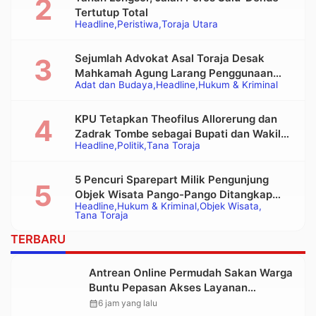
Tertutup Total
Headline
Peristiwa
Toraja Utara
Sejumlah Advokat Asal Toraja Desak
Mahkamah Agung Larang Penggunaan
Adat dan Budaya
Headline
Hukum & Kriminal
Alat Berat pada Eksekusi Rumah Adat
Tongkonan
KPU Tetapkan Theofilus Allorerung dan
Zadrak Tombe sebagai Bupati dan Wakil
Headline
Politik
Tana Toraja
Bupati Tana Toraja Terpilih
5 Pencuri Sparepart Milik Pengunjung
Objek Wisata Pango-Pango Ditangkap
Headline
Hukum & Kriminal
Objek Wisata
Polisi
Tana Toraja
TERBARU
Antrean Online Permudah Sakan Warga
Buntu Pepasan Akses Layanan
Kesehatan Tanpa Hambatan
calendar_month
6 jam yang lalu