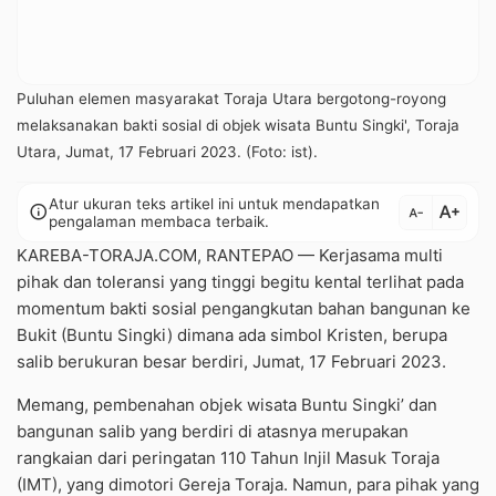
Puluhan elemen masyarakat Toraja Utara bergotong-royong
melaksanakan bakti sosial di objek wisata Buntu Singki', Toraja
Utara, Jumat, 17 Februari 2023. (Foto: ist).
Atur ukuran teks artikel ini untuk mendapatkan
text_increase
info
text_decrease
pengalaman membaca terbaik.
KAREBA-TORAJA.COM, RANTEPAO — Kerjasama multi
pihak dan toleransi yang tinggi begitu kental terlihat pada
momentum bakti sosial pengangkutan bahan bangunan ke
Bukit (Buntu Singki) dimana ada simbol Kristen, berupa
salib berukuran besar berdiri, Jumat, 17 Februari 2023.
Memang, pembenahan objek wisata Buntu Singki’ dan
bangunan salib yang berdiri di atasnya merupakan
rangkaian dari peringatan 110 Tahun Injil Masuk Toraja
(IMT), yang dimotori Gereja Toraja. Namun, para pihak yang