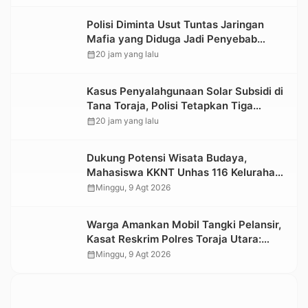
Polisi Diminta Usut Tuntas Jaringan
Mafia yang Diduga Jadi Penyebab
Kelangkaan BBM di Toraja
calendar_month
20 jam yang lalu
Kasus Penyalahgunaan Solar Subsidi di
Tana Toraja, Polisi Tetapkan Tiga
Tersangka Baru
calendar_month
20 jam yang lalu
Dukung Potensi Wisata Budaya,
Mahasiswa KKNT Unhas 116 Kelurahan
Nonongan Utara Pasang Papan
calendar_month
Minggu, 9 Agt 2026
Informasi Objek Wisata Berbasis Digital
Warga Amankan Mobil Tangki Pelansir,
Kasat Reskrim Polres Toraja Utara:
Proses Hukum Berjalan Transparan
calendar_month
Minggu, 9 Agt 2026