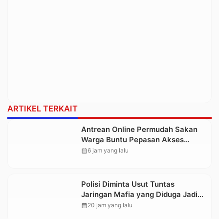
ARTIKEL TERKAIT
Antrean Online Permudah Sakan
Warga Buntu Pepasan Akses
Layanan Kesehatan Tanpa
calendar_month
6 jam yang lalu
Hambatan
Polisi Diminta Usut Tuntas
Jaringan Mafia yang Diduga Jadi
Penyebab Kelangkaan BBM di
calendar_month
20 jam yang lalu
Toraja