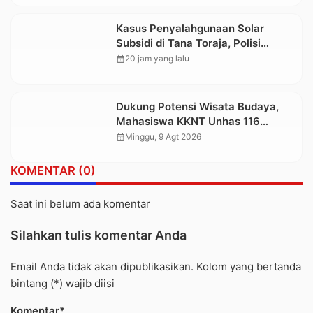
Kasus Penyalahgunaan Solar
Subsidi di Tana Toraja, Polisi
Tetapkan Tiga Tersangka Baru
calendar_month
20 jam yang lalu
Dukung Potensi Wisata Budaya,
Mahasiswa KKNT Unhas 116
Kelurahan Nonongan Utara Pasang
calendar_month
Minggu, 9 Agt 2026
Papan Informasi Objek Wisata
Berbasis Digital
KOMENTAR (0)
Saat ini belum ada komentar
Silahkan tulis komentar Anda
Email Anda tidak akan dipublikasikan. Kolom yang bertanda
bintang (*) wajib diisi
Komentar*