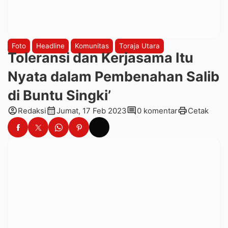
Foto
Headline
Komunitas
Toraja Utara
Toleransi dan Kerjasama Itu
Nyata dalam Pembenahan Salib
di Buntu Singki’
account_circle
calendar_month
comment
print
Redaksi
Jumat, 17 Feb 2023
0 komentar
Cetak