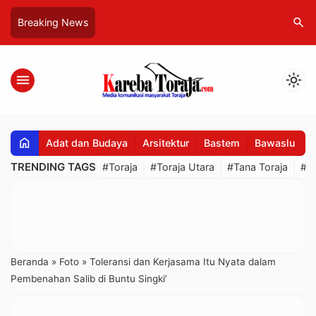
search
Breaking News
menu
light_mode
home
Adat dan Budaya
Arsitektur
Bastem
Bawaslu
B
TRENDING TAGS
#Toraja
#Toraja Utara
#Tana Toraja
#R
Beranda
»
Foto
»
Toleransi dan Kerjasama Itu Nyata dalam
Pembenahan Salib di Buntu Singki’