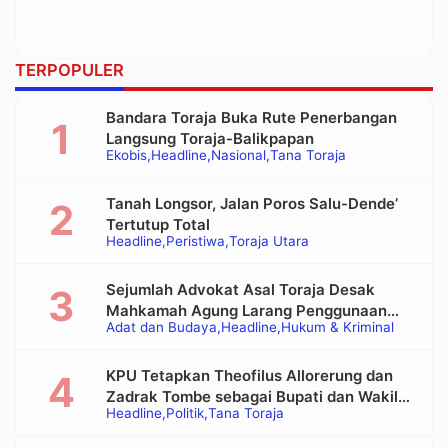
TERPOPULER
Bandara Toraja Buka Rute Penerbangan
Langsung Toraja-Balikpapan
Ekobis
Headline
Nasional
Tana Toraja
Tanah Longsor, Jalan Poros Salu-Dende’
Tertutup Total
Headline
Peristiwa
Toraja Utara
Sejumlah Advokat Asal Toraja Desak
Mahkamah Agung Larang Penggunaan
Adat dan Budaya
Headline
Hukum & Kriminal
Alat Berat pada Eksekusi Rumah Adat
Tongkonan
KPU Tetapkan Theofilus Allorerung dan
Zadrak Tombe sebagai Bupati dan Wakil
Headline
Politik
Tana Toraja
Bupati Tana Toraja Terpilih