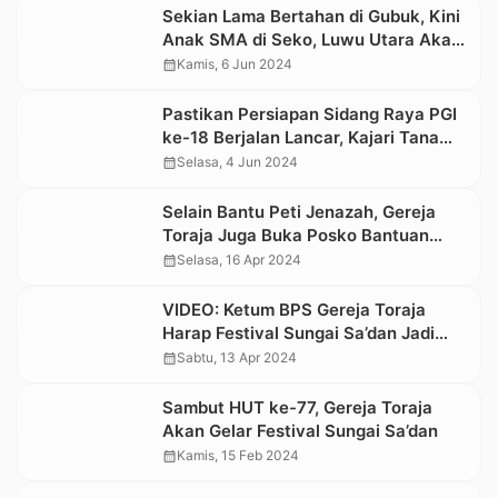
Sekian Lama Bertahan di Gubuk, Kini
Anak SMA di Seko, Luwu Utara Akan
Miliki Asrama
calendar_month
Kamis, 6 Jun 2024
Pastikan Persiapan Sidang Raya PGI
ke-18 Berjalan Lancar, Kajari Tana
Toraja Kunjungi BPS Gereja Toraja
calendar_month
Selasa, 4 Jun 2024
Selain Bantu Peti Jenazah, Gereja
Toraja Juga Buka Posko Bantuan
Bencana Alam
calendar_month
Selasa, 16 Apr 2024
VIDEO: Ketum BPS Gereja Toraja
Harap Festival Sungai Sa’dan Jadi
Agenda Tahunan Pemprov Sulsel
calendar_month
Sabtu, 13 Apr 2024
Sambut HUT ke-77, Gereja Toraja
Akan Gelar Festival Sungai Sa’dan
calendar_month
Kamis, 15 Feb 2024