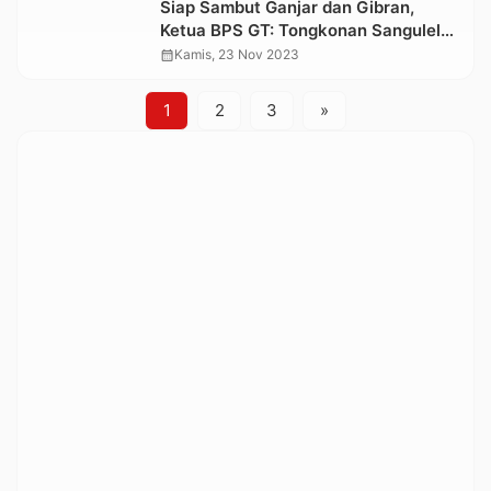
Siap Sambut Ganjar dan Gibran,
Ketua BPS GT: Tongkonan Sangulele
Adalah Rumah Bersama
calendar_month
Kamis, 23 Nov 2023
1
2
3
»