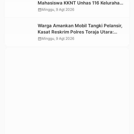
Mahasiswa KKNT Unhas 116 Kelurahan
Nonongan Utara Pasang Papan
calendar_month
Minggu, 9 Agt 2026
Informasi Objek Wisata Berbasis Digital
Warga Amankan Mobil Tangki Pelansir,
Kasat Reskrim Polres Toraja Utara:
Proses Hukum Berjalan Transparan
calendar_month
Minggu, 9 Agt 2026