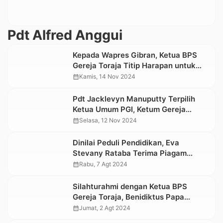
Pdt Alfred Anggui
Kepada Wapres Gibran, Ketua BPS
Gereja Toraja Titip Harapan untuk
Kemajuan UKI Toraja
calendar_month
Kamis, 14 Nov 2024
Pdt Jacklevyn Manuputty Terpilih
Ketua Umum PGI, Ketum Gereja
Toraja Ketua I
calendar_month
Selasa, 12 Nov 2024
Dinilai Peduli Pendidikan, Eva
Stevany Rataba Terima Piagam
Penghargaan dari YPKT
calendar_month
Rabu, 7 Agt 2024
Silahturahmi dengan Ketua BPS
Gereja Toraja, Benidiktus Papa
Mohon Doa Restu
calendar_month
Jumat, 2 Agt 2024