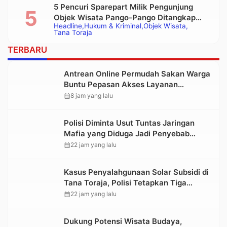
5 Pencuri Sparepart Milik Pengunjung
Objek Wisata Pango-Pango Ditangkap
Headline
Hukum & Kriminal
Objek Wisata
Polisi
Tana Toraja
TERBARU
Antrean Online Permudah Sakan Warga
Buntu Pepasan Akses Layanan
Kesehatan Tanpa Hambatan
calendar_month
8 jam yang lalu
Polisi Diminta Usut Tuntas Jaringan
Mafia yang Diduga Jadi Penyebab
Kelangkaan BBM di Toraja
calendar_month
22 jam yang lalu
Kasus Penyalahgunaan Solar Subsidi di
Tana Toraja, Polisi Tetapkan Tiga
Tersangka Baru
calendar_month
22 jam yang lalu
Dukung Potensi Wisata Budaya,