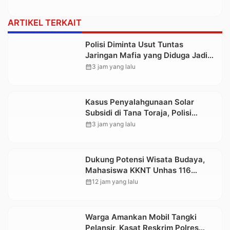
ARTIKEL TERKAIT
Polisi Diminta Usut Tuntas
Jaringan Mafia yang Diduga Jadi
Penyebab Kelangkaan BBM di
calendar_month
3 jam yang lalu
Toraja
Kasus Penyalahgunaan Solar
Subsidi di Tana Toraja, Polisi
Tetapkan Tiga Tersangka Baru
calendar_month
3 jam yang lalu
Dukung Potensi Wisata Budaya,
Mahasiswa KKNT Unhas 116
Kelurahan Nonongan Utara Pasang
calendar_month
12 jam yang lalu
Papan Informasi Objek Wisata
Berbasis Digital
Warga Amankan Mobil Tangki
Pelansir, Kasat Reskrim Polres