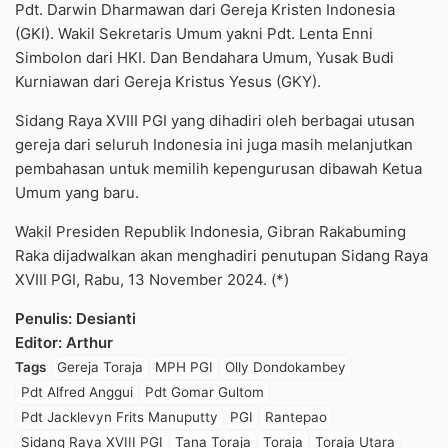
Pdt. Darwin Dharmawan dari Gereja Kristen Indonesia
(GKI). Wakil Sekretaris Umum yakni Pdt. Lenta Enni
Simbolon dari HKI. Dan Bendahara Umum, Yusak Budi
Kurniawan dari Gereja Kristus Yesus (GKY).
Sidang Raya XVIII PGI yang dihadiri oleh berbagai utusan
gereja dari seluruh Indonesia ini juga masih melanjutkan
pembahasan untuk memilih kepengurusan dibawah Ketua
Umum yang baru.
Wakil Presiden Republik Indonesia, Gibran Rakabuming
Raka dijadwalkan akan menghadiri penutupan Sidang Raya
XVIII PGI, Rabu, 13 November 2024. (*)
Penulis: Desianti
Editor: Arthur
Tags
Gereja Toraja
MPH PGI
Olly Dondokambey
Pdt Alfred Anggui
Pdt Gomar Gultom
Pdt Jacklevyn Frits Manuputty
PGI
Rantepao
Sidang Raya XVIII PGI
Tana Toraja
Toraja
Toraja Utara