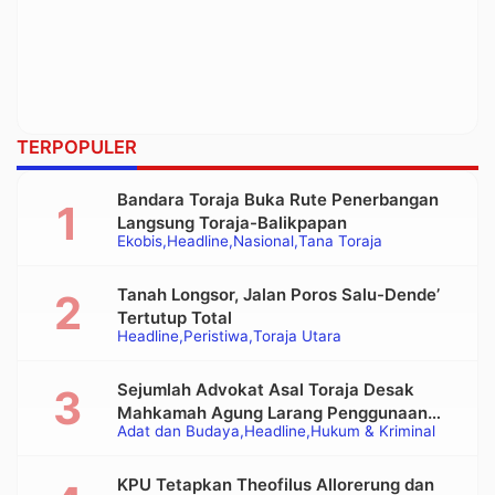
TERPOPULER
Bandara Toraja Buka Rute Penerbangan
Langsung Toraja-Balikpapan
Ekobis
Headline
Nasional
Tana Toraja
Tanah Longsor, Jalan Poros Salu-Dende’
Tertutup Total
Headline
Peristiwa
Toraja Utara
Sejumlah Advokat Asal Toraja Desak
Mahkamah Agung Larang Penggunaan
Adat dan Budaya
Headline
Hukum & Kriminal
Alat Berat pada Eksekusi Rumah Adat
Tongkonan
KPU Tetapkan Theofilus Allorerung dan