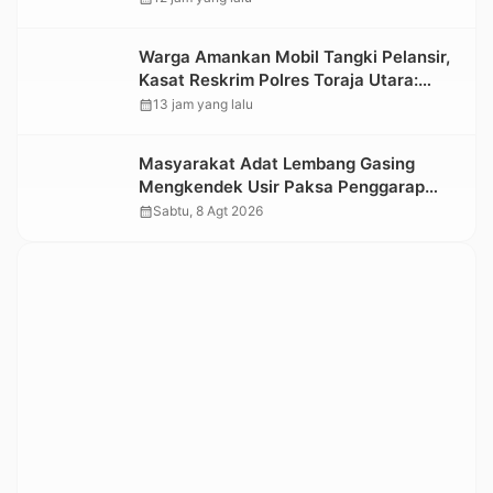
Informasi Objek Wisata Berbasis Digital
Warga Amankan Mobil Tangki Pelansir,
Kasat Reskrim Polres Toraja Utara:
Proses Hukum Berjalan Transparan
calendar_month
13 jam yang lalu
Masyarakat Adat Lembang Gasing
Mengkendek Usir Paksa Penggarap
yang Rusak Kawasan Hutan
calendar_month
Sabtu, 8 Agt 2026