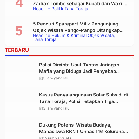
Zadrak Tombe sebagai Bupati dan Wakil
Headline
Politik
Tana Toraja
Bupati Tana Toraja Terpilih
5 Pencuri Sparepart Milik Pengunjung
Objek Wisata Pango-Pango Ditangkap
Headline
Hukum & Kriminal
Objek Wisata
Polisi
Tana Toraja
TERBARU
Polisi Diminta Usut Tuntas Jaringan
Mafia yang Diduga Jadi Penyebab
Kelangkaan BBM di Toraja
calendar_month
3 jam yang lalu
Kasus Penyalahgunaan Solar Subsidi di
Tana Toraja, Polisi Tetapkan Tiga
Tersangka Baru
calendar_month
3 jam yang lalu
Dukung Potensi Wisata Budaya,
Mahasiswa KKNT Unhas 116 Kelurahan
Nonongan Utara Pasang Papan
calendar_month
12 jam yang lalu