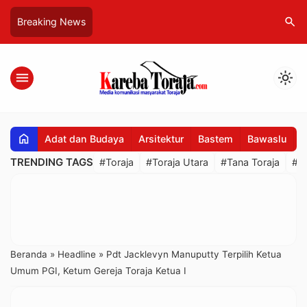
search
Breaking News
menu
light_mode
home
Adat dan Budaya
Arsitektur
Bastem
Bawaslu
B
TRENDING TAGS
#Toraja
#Toraja Utara
#Tana Toraja
#R
Beranda
»
Headline
»
Pdt Jacklevyn Manuputty Terpilih Ketua
Umum PGI, Ketum Gereja Toraja Ketua I