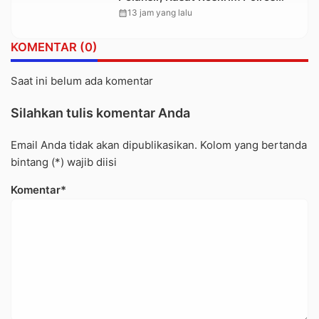
Toraja Utara: Proses Hukum
calendar_month
13 jam yang lalu
Berjalan Transparan
KOMENTAR (0)
Saat ini belum ada komentar
Silahkan tulis komentar Anda
Email Anda tidak akan dipublikasikan. Kolom yang bertanda
bintang (*) wajib diisi
Komentar*