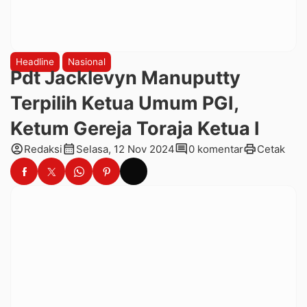
Headline
Nasional
Pdt Jacklevyn Manuputty
Terpilih Ketua Umum PGI,
Ketum Gereja Toraja Ketua I
account_circle
calendar_month
comment
print
Redaksi
Selasa, 12 Nov 2024
0 komentar
Cetak