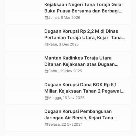
Kejaksaan Negeri Tana Toraja Gelar
Buka Puasa Bersama dan Berbagi
Takjil ke Pengendara Lalu Lintas
calendar_month
Jumat, 6 Mar 2026
Dugaan Korupsi Rp 2,2 M di Dinas
Pertanian Toraja Utara, Kejari Tana
Toraja Tahan 1 Tersangka
calendar_month
Rabu, 3 Des 2025
Mantan Kadinkes Toraja Utara
Ditahan Kejaksaan atas Dugaan
Korupsi, Bupati Prihatin
calendar_month
Sabtu, 29 Nov 2025
Dugaan Korupsi Dana BOK Rp 5,1
Miliar, Kejaksaan Tahan 2 Pegawai
Dinkes Toraja Utara
calendar_month
Minggu, 16 Nov 2025
Dugaan Korupsi Pembangunan
Jaringan Air Bersih, Kejari Tana
Toraja Tetapkan 2 Tersangka
calendar_month
Selasa, 22 Okt 2024