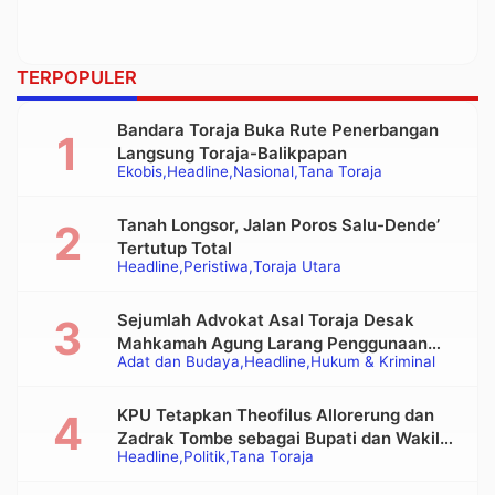
TERPOPULER
Bandara Toraja Buka Rute Penerbangan
Langsung Toraja-Balikpapan
Ekobis
Headline
Nasional
Tana Toraja
Tanah Longsor, Jalan Poros Salu-Dende’
Tertutup Total
Headline
Peristiwa
Toraja Utara
Sejumlah Advokat Asal Toraja Desak
Mahkamah Agung Larang Penggunaan
Adat dan Budaya
Headline
Hukum & Kriminal
Alat Berat pada Eksekusi Rumah Adat
Tongkonan
KPU Tetapkan Theofilus Allorerung dan
Zadrak Tombe sebagai Bupati dan Wakil
Headline
Politik
Tana Toraja
Bupati Tana Toraja Terpilih