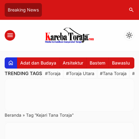
search
Breaking News
menu
light_mode
home
Adat dan Budaya
Arsitektur
Bastem
Bawaslu
B
TRENDING TAGS
#Toraja
#Toraja Utara
#Tana Toraja
#R
Beranda
»
Tag "Kejari Tana Toraja"