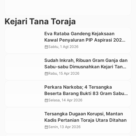
Kejari Tana Toraja
Eva Rataba Gandeng Kejaksaan
Kawal Penyaluran PIP Aspirasi 2026
melalui Program Jaga Indonesia
calendar_month
Sabtu, 1 Agt 2026
Pintar
Sudah Inkrah, Ribuan Gram Ganja dan
Sabu-sabu Dimusnahkan Kejari Tana
Toraja
calendar_month
Rabu, 15 Apr 2026
Perkara Narkoba; 4 Tersangka
Beserta Barang Bukti 83 Gram Sabu-
sabu Diserahkan ke Kejari Tana
calendar_month
Selasa, 14 Apr 2026
Toraja
Tersangka Dugaan Korupsi, Mantan
Kadis Pertanian Toraja Utara Ditahan
calendar_month
Senin, 13 Apr 2026