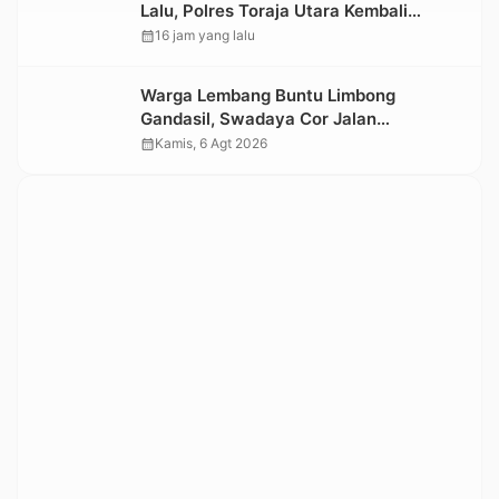
Lalu, Polres Toraja Utara Kembali
Datangi TKP
calendar_month
16 jam yang lalu
Warga Lembang Buntu Limbong
Gandasil, Swadaya Cor Jalan
Sepanjang 500 Meter
calendar_month
Kamis, 6 Agt 2026