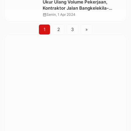
Ukur Ulang Volume Pekerjaan,
Kontraktor Jalan Bangkelekila-
To’yasa Siap Buktikan Dirinya Tak
calendar_month
Senin, 1 Apr 2024
Bersalah
1
2
3
»