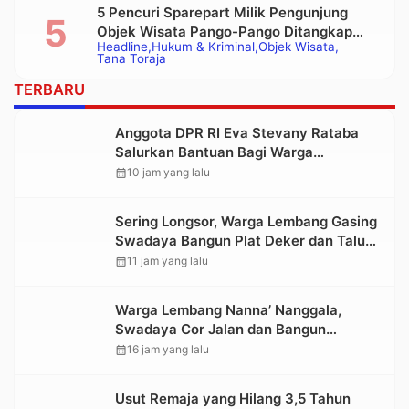
5 Pencuri Sparepart Milik Pengunjung
Objek Wisata Pango-Pango Ditangkap
Headline
Hukum & Kriminal
Objek Wisata
Polisi
Tana Toraja
TERBARU
Anggota DPR RI Eva Stevany Rataba
Salurkan Bantuan Bagi Warga
Terdampak Longsor di Buntu Pepasan
calendar_month
10 jam yang lalu
Sering Longsor, Warga Lembang Gasing
Swadaya Bangun Plat Deker dan Talut
Jalan Penghubung Antar Lembang
calendar_month
11 jam yang lalu
Warga Lembang Nanna’ Nanggala,
Swadaya Cor Jalan dan Bangun
Jembatan
calendar_month
16 jam yang lalu
Usut Remaja yang Hilang 3,5 Tahun