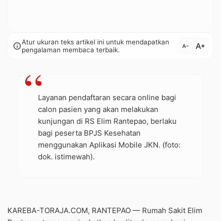
Atur ukuran teks artikel ini untuk mendapatkan
text_increase
info
text_decrease
pengalaman membaca terbaik.
Layanan pendaftaran secara online bagi
calon pasien yang akan melakukan
kunjungan di RS Elim Rantepao, berlaku
bagi peserta BPJS Kesehatan
menggunakan Aplikasi Mobile JKN. (foto:
dok. istimewah).
KAREBA-TORAJA.COM, RANTEPAO — Rumah Sakit Elim