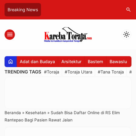
search
Breaking News
menu
light_mode
home
Adat dan Budaya
Arsitektur
Bastem
Bawaslu
B
TRENDING TAGS
#Toraja
#Toraja Utara
#Tana Toraja
#R
Beranda
»
Kesehatan
»
Sudah Bisa Daftar Online di RS Elim
Rantepao Bagi Pasien Rawat Jalan