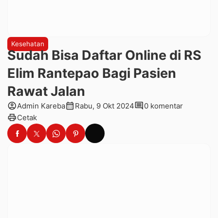
Kesehatan
Sudah Bisa Daftar Online di RS
Elim Rantepao Bagi Pasien
Rawat Jalan
account_circle
calendar_month
comment
Admin Kareba
Rabu, 9 Okt 2024
0 komentar
print
Cetak