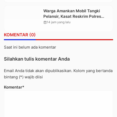
Berbasis Digital
Warga Amankan Mobil Tangki
Pelansir, Kasat Reskrim Polres
Toraja Utara: Proses Hukum
calendar_month
14 jam yang lalu
Berjalan Transparan
KOMENTAR (0)
Saat ini belum ada komentar
Silahkan tulis komentar Anda
Email Anda tidak akan dipublikasikan. Kolom yang bertanda
bintang (*) wajib diisi
Komentar*