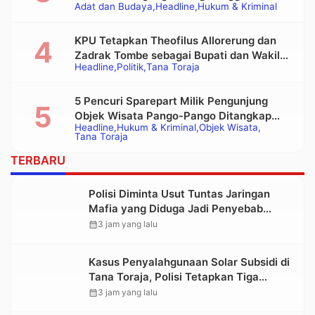
Adat dan Budaya
Headline
Hukum & Kriminal
Alat Berat pada Eksekusi Rumah Adat
Tongkonan
KPU Tetapkan Theofilus Allorerung dan
Zadrak Tombe sebagai Bupati dan Wakil
Headline
Politik
Tana Toraja
Bupati Tana Toraja Terpilih
5 Pencuri Sparepart Milik Pengunjung
Objek Wisata Pango-Pango Ditangkap
Headline
Hukum & Kriminal
Objek Wisata
Polisi
Tana Toraja
TERBARU
Polisi Diminta Usut Tuntas Jaringan
Mafia yang Diduga Jadi Penyebab
Kelangkaan BBM di Toraja
calendar_month
3 jam yang lalu
Kasus Penyalahgunaan Solar Subsidi di
Tana Toraja, Polisi Tetapkan Tiga
Tersangka Baru
calendar_month
3 jam yang lalu