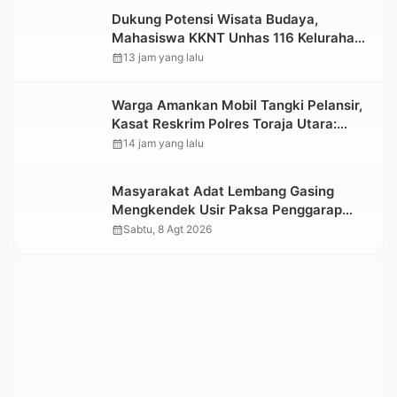
Dukung Potensi Wisata Budaya,
Mahasiswa KKNT Unhas 116 Kelurahan
Nonongan Utara Pasang Papan
calendar_month
13 jam yang lalu
Informasi Objek Wisata Berbasis Digital
Warga Amankan Mobil Tangki Pelansir,
Kasat Reskrim Polres Toraja Utara:
Proses Hukum Berjalan Transparan
calendar_month
14 jam yang lalu
Masyarakat Adat Lembang Gasing
Mengkendek Usir Paksa Penggarap
yang Rusak Kawasan Hutan
calendar_month
Sabtu, 8 Agt 2026