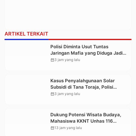
ARTIKEL TERKAIT
Polisi Diminta Usut Tuntas
Jaringan Mafia yang Diduga Jadi
Penyebab Kelangkaan BBM di
calendar_month
3 jam yang lalu
Toraja
Kasus Penyalahgunaan Solar
Subsidi di Tana Toraja, Polisi
Tetapkan Tiga Tersangka Baru
calendar_month
3 jam yang lalu
Dukung Potensi Wisata Budaya,
Mahasiswa KKNT Unhas 116
Kelurahan Nonongan Utara Pasang
calendar_month
13 jam yang lalu
Papan Informasi Objek Wisata