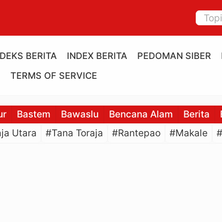
NDEKS BERITA
INDEX BERITA
PEDOMAN SIBER
E
TERMS OF SERVICE
ur
Bastem
Bawaslu
Bencana Alam
Berita
ja Utara
#Tana Toraja
#Rantepao
#Makale
#