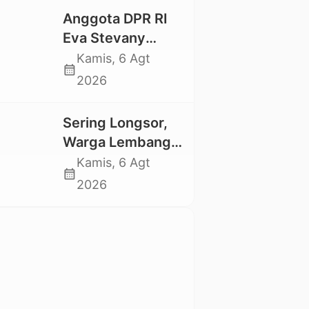
tidak Larut dalam
Anggota DPR RI
Trauma dan
Eva Stevany
Kesedihan
Rataba Salurkan
Kamis, 6 Agt
Berkepanjangan
calendar_month
Bantuan Bagi
2026
Warga Terdampak
Longsor di Buntu
Sering Longsor,
Pepasan
Warga Lembang
Gasing Swadaya
Kamis, 6 Agt
calendar_month
Bangun Plat
2026
Deker dan Talut
Jalan
Penghubung
Antar Lembang