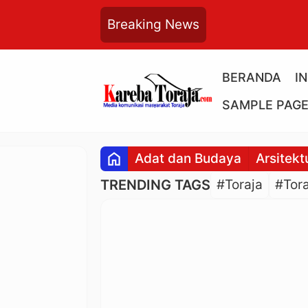
Breaking News
BERANDA
I
SAMPLE PAG
home
Adat dan Budaya
Arsitekt
TRENDING TAGS
#Toraja
#Tora