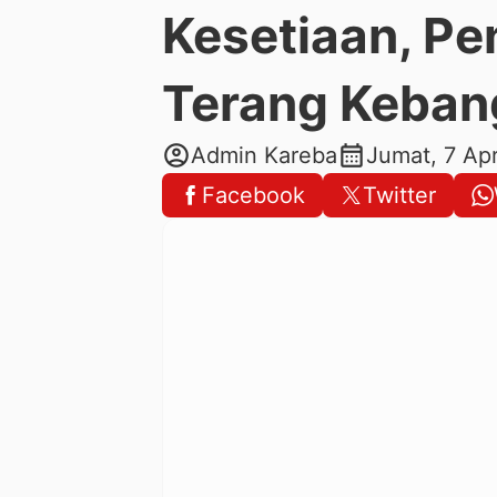
Kesetiaan, Pe
Terang Kebang
account_circle
calendar_month
Admin Kareba
Jumat, 7 Ap
Facebook
Twitter