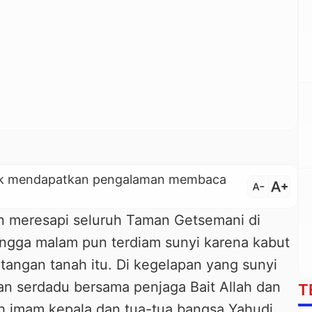
untuk mendapatkan pengalaman membaca
text_increase
text_decrease
 meresapi seluruh Taman Getsemani di
ngga malam pun terdiam sunyi karena kabut
tangan tanah itu. Di kegelapan yang sunyi
n serdadu bersama penjaga Bait Allah dan
T
leh imam kepala dan tua-tua bangsa Yahudi