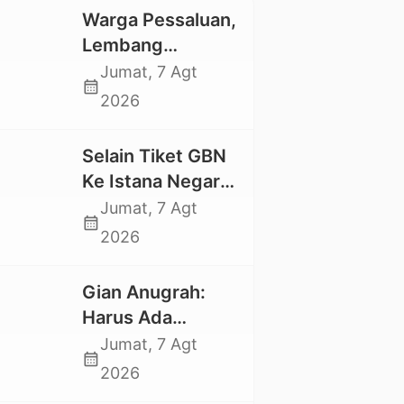
Warga Pessaluan,
Lembang
Gandangbatu
Jumat, 7 Agt
calendar_month
Swadaya Cor
2026
Jalan Kabupaten
Selain Tiket GBN
Ke Istana Negara,
Mahasiswa UKI
Jumat, 7 Agt
calendar_month
Toraja Oktavia
2026
juga Lolos ke
Pekan Seni
Gian Anugrah:
Mahasiswa
Harus Ada
Nasional 2026
Kepastian Hukum
Jumat, 7 Agt
calendar_month
Hilangnya Stoner,
2026
Agar Keluarga