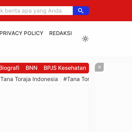
search
PRIVACY POLICY
REDAKSI
light_mode
×
Biografi
BNN
BPJS Kesehatan
BPJS Ketenaga
Tana Toraja Indonesia
#Tana Toraja Culture
#P