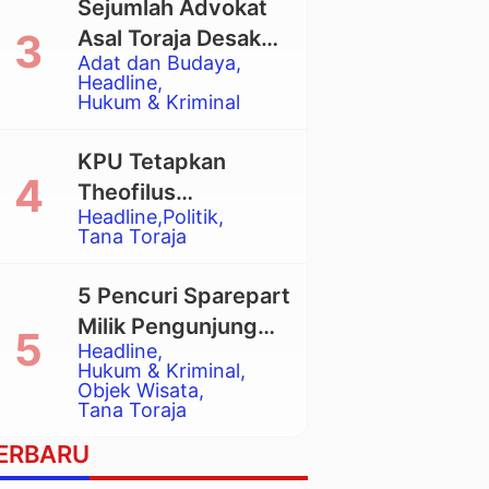
Sejumlah Advokat
Asal Toraja Desak
Adat dan Budaya
Mahkamah Agung
Headline
Larang Penggunaan
Hukum & Kriminal
Alat Berat pada
Eksekusi Rumah
KPU Tetapkan
Adat Tongkonan
Theofilus
Headline
Politik
Allorerung dan
Tana Toraja
Zadrak Tombe
sebagai Bupati dan
5 Pencuri Sparepart
Wakil Bupati Tana
Milik Pengunjung
Toraja Terpilih
Headline
Objek Wisata
Hukum & Kriminal
Pango-Pango
Objek Wisata
Tana Toraja
Ditangkap Polisi
ERBARU