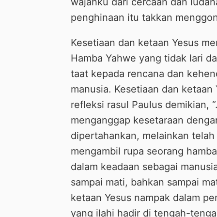
wajahku dari cercaan dan ludah
penghinaan itu takkan menggonc
Kesetiaan dan ketaan Yesus men
Hamba Yahwe yang tidak lari dar
taat kepada rencana dan kehe
manusia. Kesetiaan dan ketaan
refleksi rasul Paulus demikian,
menganggap kesetaraan dengan A
dipertahankan, melainkan telah
mengambil rupa seorang hamba
dalam keadaan sebagai manusia,
sampai mati, bahkan sampai mati
ketaan Yesus nampak dalam pen
yang ilahi hadir di tengah-teng