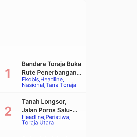
Bandara Toraja Buka
Rute Penerbangan
Ekobis
Headline
Langsung Toraja-
Nasional
Tana Toraja
Balikpapan
Tanah Longsor,
Jalan Poros Salu-
Headline
Peristiwa
Dende’ Tertutup
Toraja Utara
Total