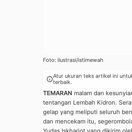
Foto: ilustrasi/istimewah
Atur ukuran teks artikel ini 
info
terbaik.
TEMARAN
malam dan kesunyian
tentangan Lembah Kidron. Sera
gelap yang meliputi seluruh ben
dan mencekam itu, segerombola
Yudas Iskhariot yang dikirim o