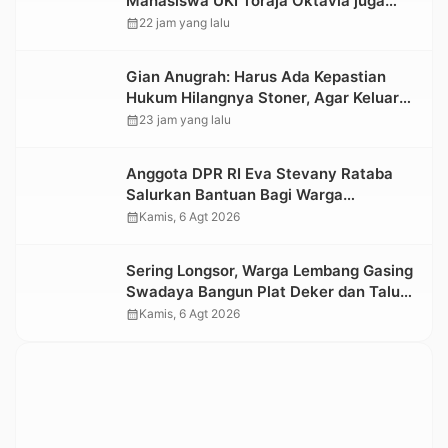
Mahasiswa UKI Toraja Oktavia juga
Lolos ke Pekan Seni Mahasiswa
calendar_month
22 jam yang lalu
Nasional 2026
Gian Anugrah: Harus Ada Kepastian
Hukum Hilangnya Stoner, Agar Keluarga
tidak Larut dalam Trauma dan
calendar_month
23 jam yang lalu
Kesedihan Berkepanjangan
Anggota DPR RI Eva Stevany Rataba
Salurkan Bantuan Bagi Warga
Terdampak Longsor di Buntu Pepasan
calendar_month
Kamis, 6 Agt 2026
Sering Longsor, Warga Lembang Gasing
Swadaya Bangun Plat Deker dan Talut
Jalan Penghubung Antar Lembang
calendar_month
Kamis, 6 Agt 2026