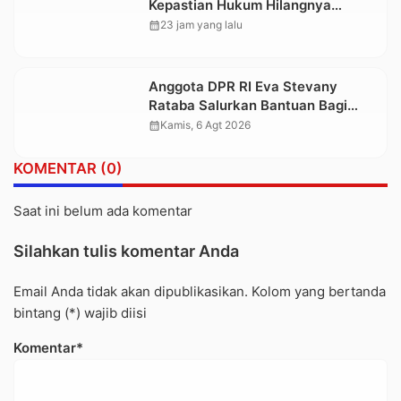
Kepastian Hukum Hilangnya
Stoner, Agar Keluarga tidak Larut
calendar_month
23 jam yang lalu
dalam Trauma dan Kesedihan
Berkepanjangan
Anggota DPR RI Eva Stevany
Rataba Salurkan Bantuan Bagi
Warga Terdampak Longsor di
calendar_month
Kamis, 6 Agt 2026
Buntu Pepasan
KOMENTAR (0)
Saat ini belum ada komentar
Silahkan tulis komentar Anda
Email Anda tidak akan dipublikasikan. Kolom yang bertanda
bintang (*) wajib diisi
Komentar*