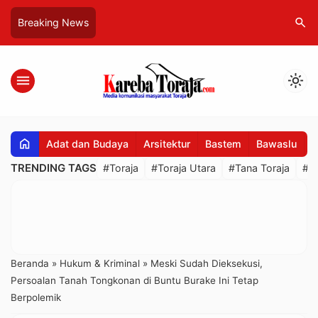
search
Breaking News
menu
light_mode
home
Adat dan Budaya
Arsitektur
Bastem
Bawaslu
B
TRENDING TAGS
#Toraja
#Toraja Utara
#Tana Toraja
#R
Beranda
»
Hukum & Kriminal
»
Meski Sudah Dieksekusi,
Persoalan Tanah Tongkonan di Buntu Burake Ini Tetap
Berpolemik