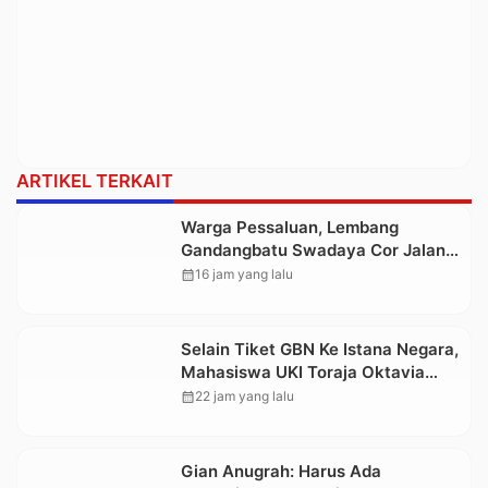
ARTIKEL TERKAIT
Warga Pessaluan, Lembang
Gandangbatu Swadaya Cor Jalan
Kabupaten
calendar_month
16 jam yang lalu
Selain Tiket GBN Ke Istana Negara,
Mahasiswa UKI Toraja Oktavia
juga Lolos ke Pekan Seni
calendar_month
22 jam yang lalu
Mahasiswa Nasional 2026
Gian Anugrah: Harus Ada