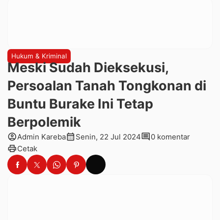
Hukum & Kriminal
Meski Sudah Dieksekusi,
Persoalan Tanah Tongkonan di
Buntu Burake Ini Tetap
Berpolemik
account_circle
calendar_month
comment
Admin Kareba
Senin, 22 Jul 2024
0 komentar
print
Cetak