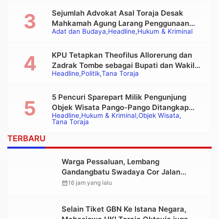
Sejumlah Advokat Asal Toraja Desak
Mahkamah Agung Larang Penggunaan
Adat dan Budaya
Headline
Hukum & Kriminal
Alat Berat pada Eksekusi Rumah Adat
Tongkonan
KPU Tetapkan Theofilus Allorerung dan
Zadrak Tombe sebagai Bupati dan Wakil
Headline
Politik
Tana Toraja
Bupati Tana Toraja Terpilih
5 Pencuri Sparepart Milik Pengunjung
Objek Wisata Pango-Pango Ditangkap
Headline
Hukum & Kriminal
Objek Wisata
Polisi
Tana Toraja
TERBARU
Warga Pessaluan, Lembang
Gandangbatu Swadaya Cor Jalan
Kabupaten
calendar_month
16 jam yang lalu
Selain Tiket GBN Ke Istana Negara,