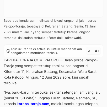
Beberapa kendaraan melintas di lokasi longsor di jalan poros
Palopo-Toraja, tepatnya di Kelurahan Batang, Senin, 13 Juni
2022 malam. Jalur yang sempat tertutup karena longsor
tersebut kini sudah terbuka. (Foto: dok. istimewah).
Atur ukuran teks artikel ini untuk mendapatkan
text_increase
info
text_decrease
pengalaman membaca terbaik.
KAREBA-TORAJA.COM, PALOPO — Jalan poros Palopo-
Toraja yang sempat tertutup total akibat longsor di
Kilometer 11, Kelurahan Battang, Kecamatan Wara Barat,
Kota Palopo, Minggu, 12 Juni 2022 sore, kini sudah
terbuka.
“Iya, baru-baru ini terbuka, sekitar setengah jam yang lalu
(pukul 20.30 Wita),” ungkap Lurah Battang, Rahman, SE,
kepada
kareba-toraja.com
, melalui sambungan telepon,