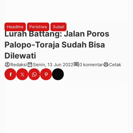
Headline
Peristiwa
Sulsel
Lurah Battang: Jalan Poros
Palopo-Toraja Sudah Bisa
Dilewati
account_circle
calendar_month
comment
print
Redaksi
Senin, 13 Jun 2022
0 komentar
Cetak