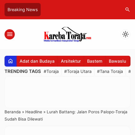
search
Breaking News
menu
light_mode
home
Adat dan Budaya
Arsitektur
Bastem
Bawaslu
B
TRENDING TAGS
#Toraja
#Toraja Utara
#Tana Toraja
#R
Beranda
»
Headline
»
Lurah Battang: Jalan Poros Palopo-Toraja
Sudah Bisa Dilewati