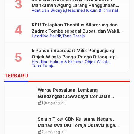
Mahkamah Agung Larang Penggunaan
Adat dan Budaya
Headline
Hukum & Kriminal
Alat Berat pada Eksekusi Rumah Adat
Tongkonan
KPU Tetapkan Theofilus Allorerung dan
Zadrak Tombe sebagai Bupati dan Wakil
Headline
Politik
Tana Toraja
Bupati Tana Toraja Terpilih
5 Pencuri Sparepart Milik Pengunjung
Objek Wisata Pango-Pango Ditangkap
Headline
Hukum & Kriminal
Objek Wisata
Polisi
Tana Toraja
TERBARU
Warga Pessaluan, Lembang
Gandangbatu Swadaya Cor Jalan
Kabupaten
calendar_month
1 jam yang lalu
Selain Tiket GBN Ke Istana Negara,
Mahasiswa UKI Toraja Oktavia juga
Lolos ke Pekan Seni Mahasiswa
calendar_month
7 jam yang lalu