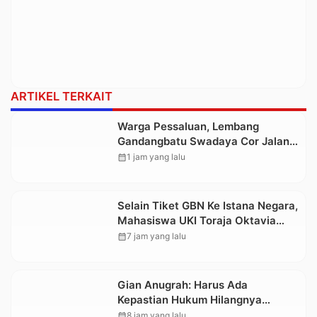
ARTIKEL TERKAIT
Warga Pessaluan, Lembang
Gandangbatu Swadaya Cor Jalan
Kabupaten
calendar_month
1 jam yang lalu
Selain Tiket GBN Ke Istana Negara,
Mahasiswa UKI Toraja Oktavia
juga Lolos ke Pekan Seni
calendar_month
7 jam yang lalu
Mahasiswa Nasional 2026
Gian Anugrah: Harus Ada
Kepastian Hukum Hilangnya
Stoner, Agar Keluarga tidak Larut
calendar_month
8 jam yang lalu