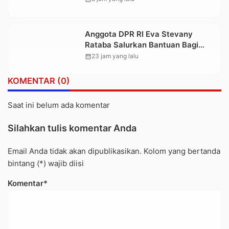
dalam Trauma dan Kesedihan
Berkepanjangan
Anggota DPR RI Eva Stevany
Rataba Salurkan Bantuan Bagi
Warga Terdampak Longsor di
calendar_month
23 jam yang lalu
Buntu Pepasan
KOMENTAR (0)
Saat ini belum ada komentar
Silahkan tulis komentar Anda
Email Anda tidak akan dipublikasikan. Kolom yang bertanda
bintang (*) wajib diisi
Komentar*