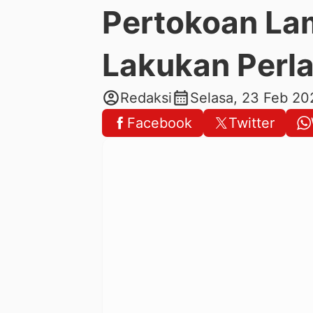
Pertokoan La
Lakukan Per
account_circle
calendar_month
Redaksi
Selasa, 23 Feb 20
Facebook
Twitter