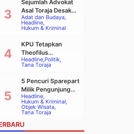
Sejumlah Advokat
Asal Toraja Desak
Adat dan Budaya
Mahkamah Agung
Headline
Larang Penggunaan
Hukum & Kriminal
Alat Berat pada
Eksekusi Rumah
KPU Tetapkan
Adat Tongkonan
Theofilus
Headline
Politik
Allorerung dan
Tana Toraja
Zadrak Tombe
sebagai Bupati dan
5 Pencuri Sparepart
Wakil Bupati Tana
Milik Pengunjung
Toraja Terpilih
Headline
Objek Wisata
Hukum & Kriminal
Pango-Pango
Objek Wisata
Tana Toraja
Ditangkap Polisi
ERBARU