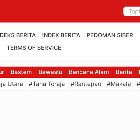
NDEKS BERITA
INDEX BERITA
PEDOMAN SIBER
E
TERMS OF SERVICE
ur
Bastem
Bawaslu
Bencana Alam
Berita
ja Utara
#Tana Toraja
#Rantepao
#Makale
#