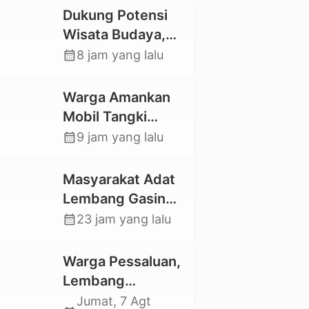
Dukung Potensi
Wisata Budaya,
Mahasiswa KKNT
calendar_month
8 jam yang lalu
Unhas 116
Kelurahan
Warga Amankan
Nonongan Utara
Mobil Tangki
Pasang Papan
Pelansir, Kasat
calendar_month
9 jam yang lalu
Informasi Objek
Reskrim Polres
Wisata Berbasis
Toraja Utara:
Masyarakat Adat
Digital
Proses Hukum
Lembang Gasing
Berjalan
Mengkendek Usir
calendar_month
23 jam yang lalu
Transparan
Paksa Penggarap
yang Rusak
Warga Pessaluan,
Kawasan Hutan
Lembang
Gandangbatu
Jumat, 7 Agt