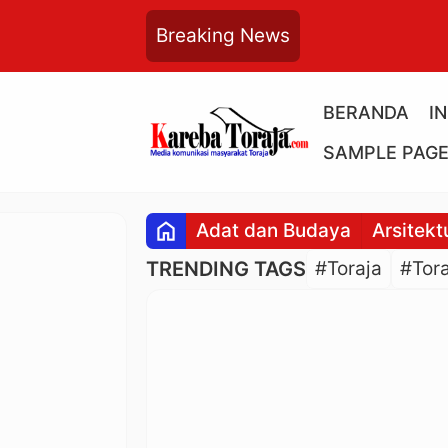
Breaking News
BERANDA
I
SAMPLE PAG
home
Adat dan Budaya
Arsitekt
TRENDING TAGS
#Toraja
#Tora