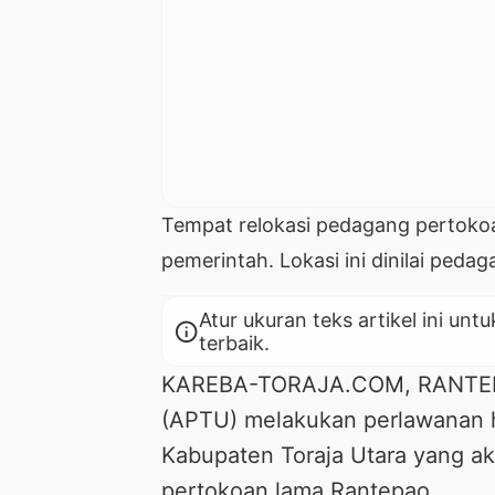
Tempat relokasi pedagang pertokoa
pemerintah. Lokasi ini dinilai peda
Atur ukuran teks artikel ini 
info
terbaik.
KAREBA-TORAJA.COM, RANTEPAO
(APTU) melakukan perlawanan 
Kabupaten Toraja Utara yang a
pertokoan lama Rantepao.