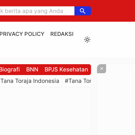
search
PRIVACY POLICY
REDAKSI
light_mode
×
Biografi
BNN
BPJS Kesehatan
BPJS Ketenaga
Tana Toraja Indonesia
#Tana Toraja Culture
#P