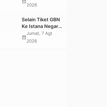
calendar_month
Swadaya Cor
2026
Jalan Kabupaten
Selain Tiket GBN
Ke Istana Negara,
Mahasiswa UKI
Jumat, 7 Agt
calendar_month
Toraja Oktavia
2026
juga Lolos ke
Pekan Seni
Mahasiswa
Nasional 2026