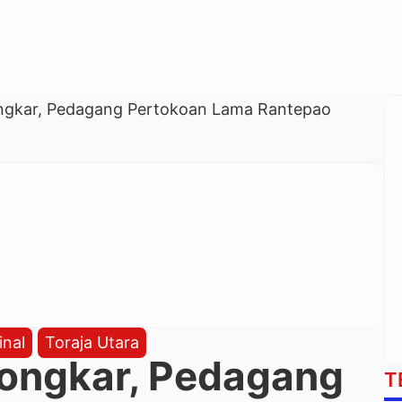
ngkar, Pedagang Pertokoan Lama Rantepao
inal
Toraja Utara
ongkar, Pedagang
T