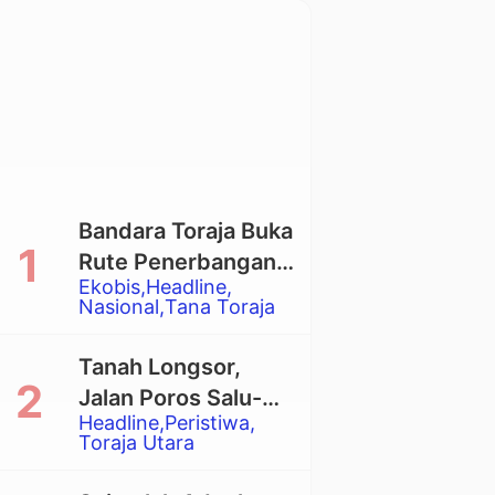
Bandara Toraja Buka
Rute Penerbangan
Ekobis
Headline
Langsung Toraja-
Nasional
Tana Toraja
Balikpapan
Tanah Longsor,
Jalan Poros Salu-
Headline
Peristiwa
Dende’ Tertutup
Toraja Utara
Total