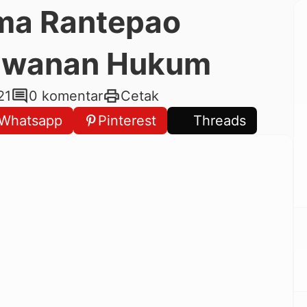
ma Rantepao
lawanan Hukum
comment
print
21
0 komentar
Cetak
Whatsapp
Pinterest
Threads