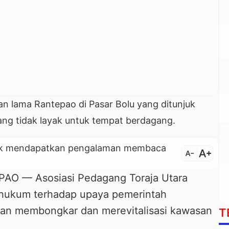
n lama Rantepao di Pasar Bolu yang ditunjuk
gang tidak layak untuk tempat berdagang.
untuk mendapatkan pengalaman membaca
text_increase
text_decrease
 — Asosiasi Pedagang Toraja Utara
hukum terhadap upaya pemerintah
kan membongkar dan merevitalisasi kawasan
T