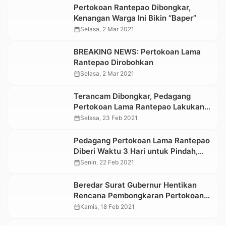
Pertokoan Rantepao Dibongkar,
Kenangan Warga Ini Bikin “Baper”
calendar_month
Selasa, 2 Mar 2021
BREAKING NEWS: Pertokoan Lama
Rantepao Dirobohkan
calendar_month
Selasa, 2 Mar 2021
Terancam Dibongkar, Pedagang
Pertokoan Lama Rantepao Lakukan
Perlawanan Hukum
calendar_month
Selasa, 23 Feb 2021
Pedagang Pertokoan Lama Rantepao
Diberi Waktu 3 Hari untuk Pindah,
Jika Tidak, Akan Dibongkar Paksa
calendar_month
Senin, 22 Feb 2021
Beredar Surat Gubernur Hentikan
Rencana Pembongkaran Pertokoan
Lama Rantepao, Pemkab: Resminya
calendar_month
Kamis, 18 Feb 2021
Belum Kami Terima