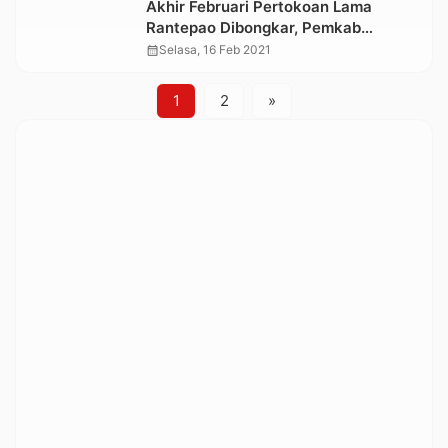
Akhir Februari Pertokoan Lama
Rantepao Dibongkar, Pemkab
Sampaikan SP2 kepada Pedagang
calendar_month
Selasa, 16 Feb 2021
1
2
»