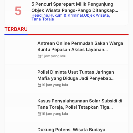
5 Pencuri Sparepart Milik Pengunjung
Objek Wisata Pango-Pango Ditangkap
Headline
Hukum & Kriminal
Objek Wisata
Polisi
Tana Toraja
TERBARU
Antrean Online Permudah Sakan Warga
Buntu Pepasan Akses Layanan
Kesehatan Tanpa Hambatan
calendar_month
5 jam yang lalu
Polisi Diminta Usut Tuntas Jaringan
Mafia yang Diduga Jadi Penyebab
Kelangkaan BBM di Toraja
calendar_month
19 jam yang lalu
Kasus Penyalahgunaan Solar Subsidi di
Tana Toraja, Polisi Tetapkan Tiga
Tersangka Baru
calendar_month
19 jam yang lalu
Dukung Potensi Wisata Budaya,