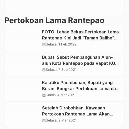
Pertokoan Lama Rantepao
FOTO: Lahan Bekas Pertokoan Lama
Rantepao Kini Jadi “Taman Baliho”
dan Kumuh
calendar_month
Selasa, 1 Feb 2022
Bupati Sebut Pembangunan Alun-
alun Kota Rantepao pada Rapat KUA-
PPAS 2022
calendar_month
Selasa, 7 Sep 2021
Kalatiku Paembonan, Bupati yang
Berani Bongkar Pertokoan Lama dan
Bantaran Sungai
calendar_month
Kamis, 4 Mar 2021
Setelah Dirobohkan, Kawasan
Pertokoan Rantepao Lama Akan
Dijadikan Ruang Terbuka Hijau
calendar_month
Selasa, 2 Mar 2021