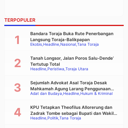
TERPOPULER
Bandara Toraja Buka Rute Penerbangan
Langsung Toraja-Balikpapan
Ekobis
Headline
Nasional
Tana Toraja
Tanah Longsor, Jalan Poros Salu-Dende’
Tertutup Total
Headline
Peristiwa
Toraja Utara
Sejumlah Advokat Asal Toraja Desak
Mahkamah Agung Larang Penggunaan
Adat dan Budaya
Headline
Hukum & Kriminal
Alat Berat pada Eksekusi Rumah Adat
Tongkonan
KPU Tetapkan Theofilus Allorerung dan
Zadrak Tombe sebagai Bupati dan Wakil
Headline
Politik
Tana Toraja
Bupati Tana Toraja Terpilih