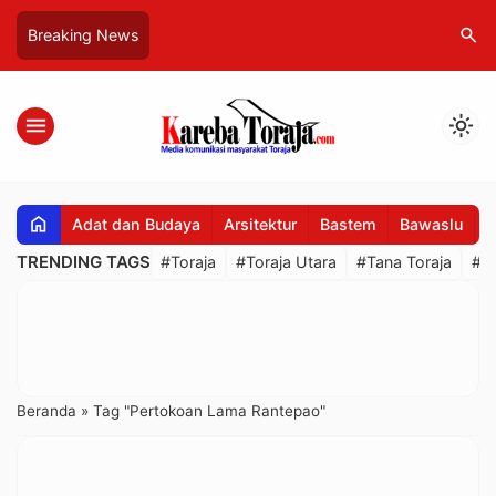
search
Breaking News
menu
light_mode
home
Adat dan Budaya
Arsitektur
Bastem
Bawaslu
B
TRENDING TAGS
#Toraja
#Toraja Utara
#Tana Toraja
#R
Beranda
»
Tag "Pertokoan Lama Rantepao"