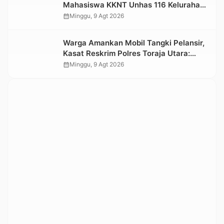
Mahasiswa KKNT Unhas 116 Kelurahan
Nonongan Utara Pasang Papan
calendar_month
Minggu, 9 Agt 2026
Informasi Objek Wisata Berbasis Digital
Warga Amankan Mobil Tangki Pelansir,
Kasat Reskrim Polres Toraja Utara:
Proses Hukum Berjalan Transparan
calendar_month
Minggu, 9 Agt 2026