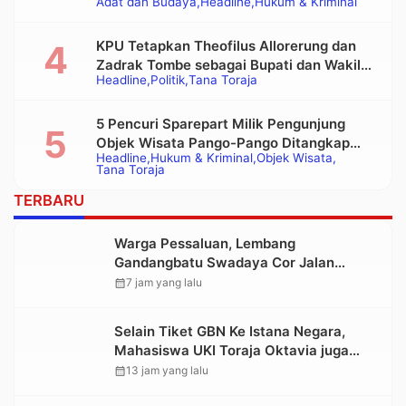
Adat dan Budaya
Headline
Hukum & Kriminal
Alat Berat pada Eksekusi Rumah Adat
Tongkonan
KPU Tetapkan Theofilus Allorerung dan
Zadrak Tombe sebagai Bupati dan Wakil
Headline
Politik
Tana Toraja
Bupati Tana Toraja Terpilih
5 Pencuri Sparepart Milik Pengunjung
Objek Wisata Pango-Pango Ditangkap
Headline
Hukum & Kriminal
Objek Wisata
Polisi
Tana Toraja
TERBARU
Warga Pessaluan, Lembang
Gandangbatu Swadaya Cor Jalan
Kabupaten
calendar_month
7 jam yang lalu
Selain Tiket GBN Ke Istana Negara,
Mahasiswa UKI Toraja Oktavia juga
Lolos ke Pekan Seni Mahasiswa
calendar_month
13 jam yang lalu
Nasional 2026