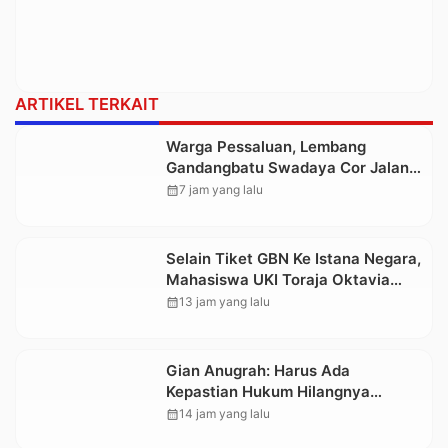
ARTIKEL TERKAIT
Warga Pessaluan, Lembang
Gandangbatu Swadaya Cor Jalan
Kabupaten
calendar_month
7 jam yang lalu
Selain Tiket GBN Ke Istana Negara,
Mahasiswa UKI Toraja Oktavia
juga Lolos ke Pekan Seni
calendar_month
13 jam yang lalu
Mahasiswa Nasional 2026
Gian Anugrah: Harus Ada
Kepastian Hukum Hilangnya
Stoner, Agar Keluarga tidak Larut
calendar_month
14 jam yang lalu
dalam Trauma dan Kesedihan