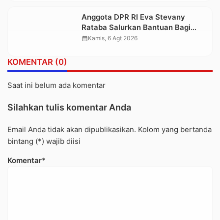
Berkepanjangan
Anggota DPR RI Eva Stevany
Rataba Salurkan Bantuan Bagi
Warga Terdampak Longsor di
calendar_month
Kamis, 6 Agt 2026
Buntu Pepasan
KOMENTAR (0)
Saat ini belum ada komentar
Silahkan tulis komentar Anda
Email Anda tidak akan dipublikasikan. Kolom yang bertanda
bintang (*) wajib diisi
Komentar*