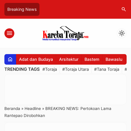
search
Breaking News
menu
light_mode
home
Adat dan Budaya
Arsitektur
Bastem
Bawaslu
B
TRENDING TAGS
#Toraja
#Toraja Utara
#Tana Toraja
#R
Beranda
»
Headline
»
BREAKING NEWS: Pertokoan Lama
Rantepao Dirobohkan