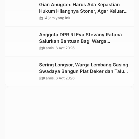
Gian Anugrah: Harus Ada Kepastian
Hukum Hilangnya Stoner, Agar Keluarga
tidak Larut dalam Trauma dan
calendar_month
14 jam yang lalu
Kesedihan Berkepanjangan
Anggota DPR RI Eva Stevany Rataba
Salurkan Bantuan Bagi Warga
Terdampak Longsor di Buntu Pepasan
calendar_month
Kamis, 6 Agt 2026
Sering Longsor, Warga Lembang Gasing
Swadaya Bangun Plat Deker dan Talut
Jalan Penghubung Antar Lembang
calendar_month
Kamis, 6 Agt 2026