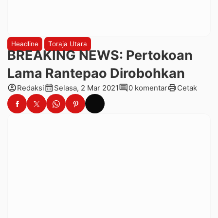
Headline
Toraja Utara
BREAKING NEWS: Pertokoan
Lama Rantepao Dirobohkan
account_circle
calendar_month
comment
print
Redaksi
Selasa, 2 Mar 2021
0 komentar
Cetak