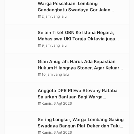
Warga Pessaluan, Lembang
Gandangbatu Swadaya Cor Jalan
Kabupaten
calendar_month
2 jam yang lalu
Selain Tiket GBN Ke Istana Negara,
Mahasiswa UKI Toraja Oktavia juga
Lolos ke Pekan Seni Mahasiswa
calendar_month
9 jam yang lalu
Nasional 2026
Gian Anugrah: Harus Ada Kepastian
Hukum Hilangnya Stoner, Agar Keluarga
tidak Larut dalam Trauma dan
calendar_month
10 jam yang lalu
Kesedihan Berkepanjangan
Anggota DPR RI Eva Stevany Rataba
Salurkan Bantuan Bagi Warga
Terdampak Longsor di Buntu Pepasan
calendar_month
Kamis, 6 Agt 2026
Sering Longsor, Warga Lembang Gasing
Swadaya Bangun Plat Deker dan Talut
Jalan Penghubung Antar Lembang
calendar_month
Kamis, 6 Agt 2026