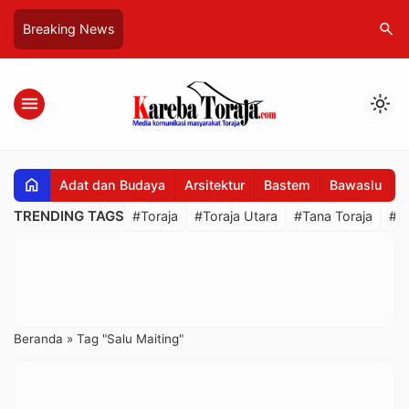
search
Breaking News
menu
light_mode
home
Adat dan Budaya
Arsitektur
Bastem
Bawaslu
B
TRENDING TAGS
#Toraja
#Toraja Utara
#Tana Toraja
#R
Beranda
»
Tag "Salu Maiting"