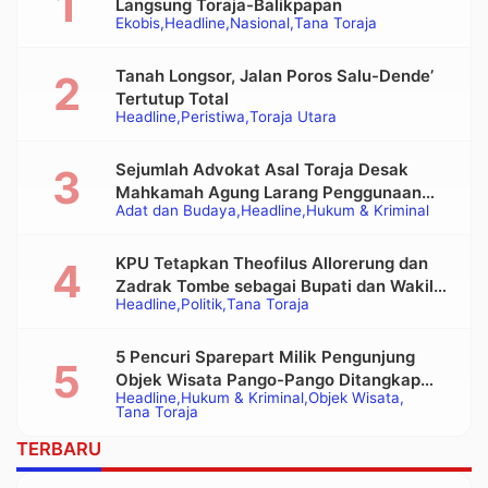
Langsung Toraja-Balikpapan
Ekobis
Headline
Nasional
Tana Toraja
Tanah Longsor, Jalan Poros Salu-Dende’
Tertutup Total
Headline
Peristiwa
Toraja Utara
Sejumlah Advokat Asal Toraja Desak
Mahkamah Agung Larang Penggunaan
Adat dan Budaya
Headline
Hukum & Kriminal
Alat Berat pada Eksekusi Rumah Adat
Tongkonan
KPU Tetapkan Theofilus Allorerung dan
Zadrak Tombe sebagai Bupati dan Wakil
Headline
Politik
Tana Toraja
Bupati Tana Toraja Terpilih
5 Pencuri Sparepart Milik Pengunjung
Objek Wisata Pango-Pango Ditangkap
Headline
Hukum & Kriminal
Objek Wisata
Polisi
Tana Toraja
TERBARU