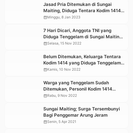
Jasad Pria Ditemukan di Sungai
Maiting, Diduga Tentara Kodim 1414
Tana Toraja
calendar_month
Minggu, 8 Jan 2023
7 Hari Dicari, Anggota TNI yang
Diduga Tenggelam di Sungai Maiting
Belum Ditemukan
calendar_month
Selasa, 15 Nov 2022
Belum Ditemukan, Keluarga Tentara
Kodim 1414 yang Diduga Tenggelam
di Rindingallo Gelar Doa Bersama
calendar_month
Kamis, 10 Nov 2022
Warga yang Tenggelam Sudah
Ditemukan, Personil Kodim 1414
Masih Dicari
calendar_month
Rabu, 9 Nov 2022
Sungai Maiting; Surga Tersembunyi
Bagi Penggemar Arung Jeram
calendar_month
Senin, 5 Apr 2021