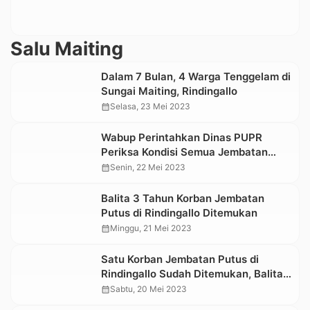
Salu Maiting
Dalam 7 Bulan, 4 Warga Tenggelam di
Sungai Maiting, Rindingallo
calendar_month
Selasa, 23 Mei 2023
Wabup Perintahkan Dinas PUPR
Periksa Kondisi Semua Jembatan
Gantung di Toraja Utara
calendar_month
Senin, 22 Mei 2023
Balita 3 Tahun Korban Jembatan
Putus di Rindingallo Ditemukan
calendar_month
Minggu, 21 Mei 2023
Satu Korban Jembatan Putus di
Rindingallo Sudah Ditemukan, Balita
3 Tahun Masih Dicari
calendar_month
Sabtu, 20 Mei 2023