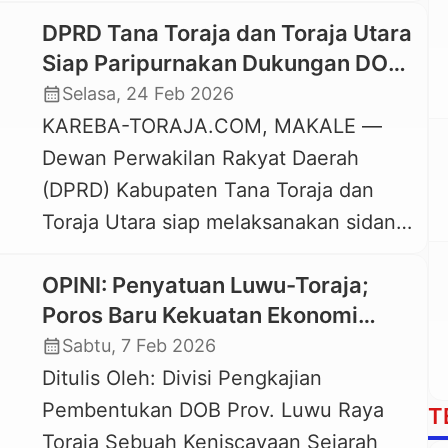
untuk bersama-sama berjuang
DPRD Tana Toraja dan Toraja Utara
mewujudkan Daerah Otonomi Baru
Siap Paripurnakan Dukungan DOB
(DOB) Provinsi Luwu Raya-Toraja.
Provinsi Luwu Raya-Toraja
calendar_month
Selasa, 24 Feb 2026
“Secara pribadi, saya sangat
KAREBA-TORAJA.COM, MAKALE —
mengapresiasi pernyataan sikap dari
Dewan Perwakilan Rakyat Daerah
panitia Toraja yang menyatakan
(DPRD) Kabupaten Tana Toraja dan
dukungan dan siap bergabung dengan
Toraja Utara siap melaksanakan sidang
DOB Luwu Raya,” ujar Darwin, saat
paripurna untuk memberika dukungan
dikonfirmasi Kareba-Toraja.com
OPINI: Penyatuan Luwu-Toraja;
politik terhadap perjuangan
melalui pesan […]
Poros Baru Kekuatan Ekonomi
pembentukan Daerah Otonomi Baru
Sulawesi
calendar_month
Sabtu, 7 Feb 2026
(DOB) Provinsi Luwu Raya-Toraja.
Ditulis Oleh: Divisi Pengkajian
Meski begitu, kedua Lembaga wakil
Pembentukan DOB Prov. Luwu Raya
rakyat itu akan melakukan komunikasi
T
Toraja Sebuah Keniscayaan Sejarah
politik dengan pemerintah daerah,