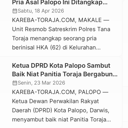
Pria Asal Palopo Ini Ditangkap
Polisi
calendar_month
Sabtu, 18 Apr 2026
KAREBA-TORAJA.COM, MAKALE —
Unit Resmob Satreskrim Polres Tana
Toraja menangkap seorang pria
berinisal HKA (62) di Kelurahan
Bombongan, Makale, Jumat, 17 April
Ketua DPRD Kota Palopo Sambut
2026. Pria asal Kota Palopo itu
Baik Niat Panitia Toraja Bergabung
ditangkap karena diduga kuat telah
untuk DOB Luwu Raya-Toraja
calendar_month
Senin, 23 Mar 2026
melakukan tindak pidana pencurian
KAREBA-TORAJA.COM, PALOPO —
pada empat lokasi berbeda di Makale,
Ketua Dewan Perwakilan Rakyat
Kabupaten Tana Toraja. Kapolres Tana
Daerah (DPRD) Kota Palopo, Darwis,
Toraja, AKBP Budi Hermawan yang
menyambut baik niat Panitia Toraja
dikonfirmasi Sabtu, […]