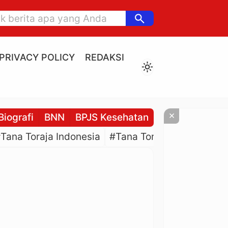
search
PRIVACY POLICY
REDAKSI
light_mode
×
Biografi
BNN
BPJS Kesehatan
BPJS Ketenaga
Tana Toraja Indonesia
#Tana Toraja Culture
#P