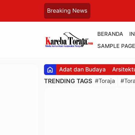
Breaking News
BERANDA
I
SAMPLE PAG
home
Adat dan Budaya
Arsitekt
TRENDING TAGS
#Toraja
#Tora