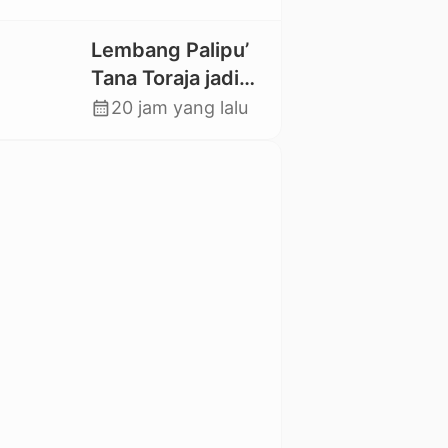
Magister Baru
Lembang Palipu’
Tana Toraja jadi
Percontohan
calendar_month
20 jam yang lalu
Kampung
Sejahtera oleh
Kemensos