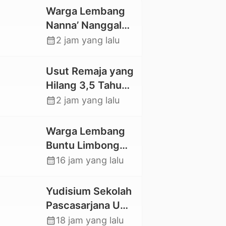
Warga Lembang
Nanna’ Nanggala,
Swadaya Cor
calendar_month
2 jam yang lalu
Jalan dan Bangun
Jembatan
Usut Remaja yang
Hilang 3,5 Tahun
Lalu, Polres Toraja
calendar_month
2 jam yang lalu
Utara Kembali
Datangi TKP
Warga Lembang
Buntu Limbong
Gandasil,
calendar_month
16 jam yang lalu
Swadaya Cor
Jalan Sepanjang
Yudisium Sekolah
500 Meter
Pascasarjana UKI
Toraja Lahirkan 58
calendar_month
18 jam yang lalu