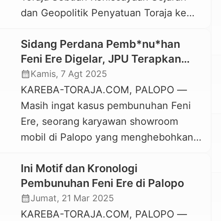
dan Geopolitik Penyatuan Toraja ke
dalam hal ini, Bupati Tana Toraja dan
dalam perjuangan bersama
Bupati Toraja […]
Sidang Perdana Pemb*nu*han
pembentukan Provinsi Luwu Raya
Feni Ere Digelar, JPU Terapkan
bukan sekadar urusan administratif
Pasal Pemb*n*han Berencana
calendar_month
Kamis, 7 Agt 2025
untuk menambah luas wilayah,
KAREBA-TORAJA.COM, PALOPO —
melainkan sebuah strategi besar untuk
Masih ingat kasus pembunuhan Feni
menyatukan sebuah kekuatan baru di
Ere, seorang karyawan showroom
wilayah sulawesi “Otot Ekonomi” Luwu
mobil di Palopo yang menghebohkan
dengan “Wajah Internasional” Toraja.
pada Maret 2025 lalu? Kini kasusnya
Gabungan kedua wilayah […]
Ini Motif dan Kronologi
mulai disidangkan di Pengadilan
Pembunuhan Feni Ere di Palopo
Negeri Palopo. Helka Rerung, hakim
calendar_month
Jumat, 21 Mar 2025
anggota dalam perkara ini,
KAREBA-TORAJA.COM, PALOPO —
membenarkan bahwa siding dengan