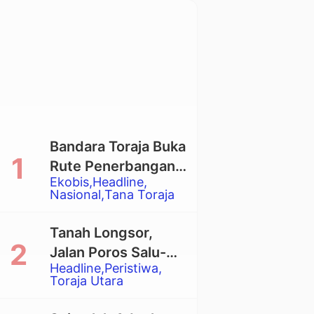
Bandara Toraja Buka
Rute Penerbangan
Ekobis
Headline
Langsung Toraja-
Nasional
Tana Toraja
Balikpapan
Tanah Longsor,
Jalan Poros Salu-
Headline
Peristiwa
Dende’ Tertutup
Toraja Utara
Total