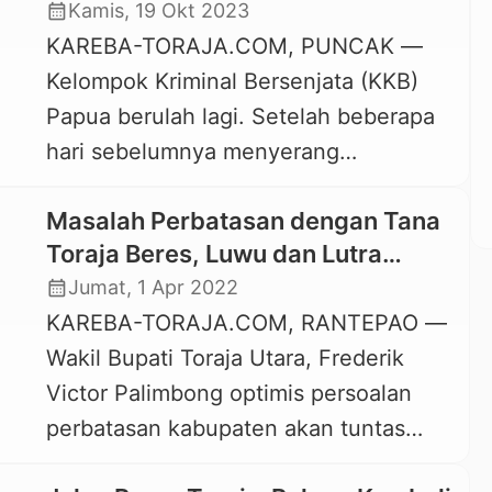
Toraja Jadi Korban
calendar_month
Kamis, 19 Okt 2023
ditegaskan Kapolres Palopo, AKBP
KAREBA-TORAJA.COM, PUNCAK —
Safi’i Nafsikin, dalam konferensi pers
Kelompok Kriminal Bersenjata (KKB)
yang digelar di Mapolres Palopo,
Papua berulah lagi. Setelah beberapa
Jumat, 21 Maret 2025 pagi.
hari sebelumnya menyerang
“Pelakunya tunggal. Kasus ini
pendulangan di Yahukimo, Kamis, 19
pembunuhan berencana […]
Masalah Perbatasan dengan Tana
Oktober 2023 siang mereka
Toraja Beres, Luwu dan Lutra
menyerang para pekerja proyek
Menyusul, Kota Palopo Masih Alot
calendar_month
Jumat, 1 Apr 2022
Puskesmas Kepala Air, Distrik Ilaga,
KAREBA-TORAJA.COM, RANTEPAO —
Kabupaten Puncak, Provinsi Papua
Wakil Bupati Toraja Utara, Frederik
Tengah. Akibat serangan brutal
Victor Palimbong optimis persoalan
tersebut, 4 pekerja asal Toraja menjadi
perbatasan kabupaten akan tuntas
korban. Satu korban meninggal dunia
dalam waktu dekat. Optimisme ini
dan tiga lainnya […]