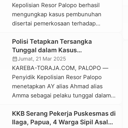
Kepolisian Resor Palopo berhasil
agenda pembacaan dakwaan oleh
mengungkap kasus pembunuhan
Jaksa Penuntut Umum (JPU)
disertai pemerkosaan terhadap
berlangsung di PN Palopo, Kamis, 7
seorang wanita, karyawan Honda
Agustus […]
Polisi Tetapkan Tersangka
Sanggar Laut Palopo yang
Tunggal dalam Kasus
menghebohkan dan menarik perhatian
Pembunuhan Feni Ere di Palopo
calendar_month
Jumat, 21 Mar 2025
masyarakat beberapa waktu
KAREBA-TORAJA.COM, PALOPO —
belakangan ini. Polisi telah menangkap
Penyidik Kepolisian Resor Palopo
AY alias Ahmad alias Amma, warga
menetapkan AY alias Ahmad alias
Jalan Nanakan, Kelurahan
Amma sebagai pelaku tunggal dalam
Ammasangan, Kecamatan Wara, Kota
kasus pembunuhan (berencana)
Palopo. Pria 36 tahun yang sehari-hari
KKB Serang Pekerja Puskesmas di
terhadap Feni Ere, karyawan Honda
bekerja sebagai tukang […]
Ilaga, Papua, 4 Warga Sipil Asal
Sanggar Laut Palopo. Hal itu