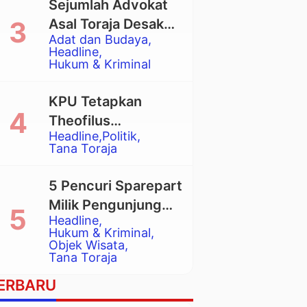
Sejumlah Advokat
Asal Toraja Desak
Adat dan Budaya
Mahkamah Agung
Headline
Larang Penggunaan
Hukum & Kriminal
Alat Berat pada
Eksekusi Rumah
KPU Tetapkan
Adat Tongkonan
Theofilus
Headline
Politik
Allorerung dan
Tana Toraja
Zadrak Tombe
sebagai Bupati dan
5 Pencuri Sparepart
Wakil Bupati Tana
Milik Pengunjung
Toraja Terpilih
Headline
Objek Wisata
Hukum & Kriminal
Pango-Pango
Objek Wisata
Tana Toraja
Ditangkap Polisi
ERBARU