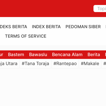
NDEKS BERITA
INDEX BERITA
PEDOMAN SIBER
E
TERMS OF SERVICE
ur
Bastem
Bawaslu
Bencana Alam
Berita
ja Utara
#Tana Toraja
#Rantepao
#Makale
#