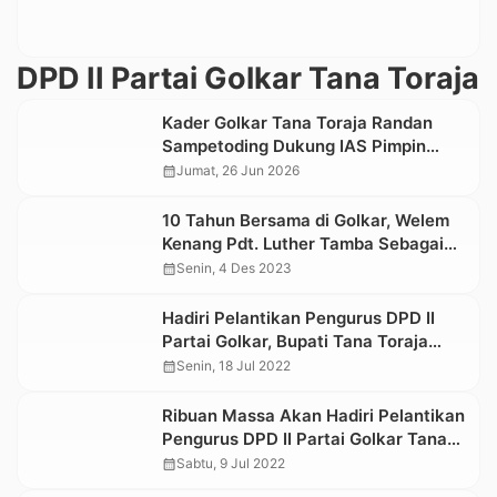
DPD II Partai Golkar Tana Toraja
Kader Golkar Tana Toraja Randan
Sampetoding Dukung IAS Pimpin
Golkar Sulsel
calendar_month
Jumat, 26 Jun 2026
10 Tahun Bersama di Golkar, Welem
Kenang Pdt. Luther Tamba Sebagai
Sosok Disiplin
calendar_month
Senin, 4 Des 2023
Hadiri Pelantikan Pengurus DPD II
Partai Golkar, Bupati Tana Toraja
“Curhat” Soal Penyakit Mulut dan
calendar_month
Senin, 18 Jul 2022
Kuku
Ribuan Massa Akan Hadiri Pelantikan
Pengurus DPD II Partai Golkar Tana
Toraja
calendar_month
Sabtu, 9 Jul 2022