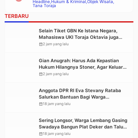
Headline
Hukum & Kriminal
Objek Wisata
Polisi
Tana Toraja
TERBARU
Selain Tiket GBN Ke Istana Negara,
Mahasiswa UKI Toraja Oktavia juga
Lolos ke Pekan Seni Mahasiswa
calendar_month
2 jam yang lalu
Nasional 2026
Gian Anugrah: Harus Ada Kepastian
Hukum Hilangnya Stoner, Agar Keluarga
tidak Larut dalam Trauma dan
calendar_month
2 jam yang lalu
Kesedihan Berkepanjangan
Anggota DPR RI Eva Stevany Rataba
Salurkan Bantuan Bagi Warga
Terdampak Longsor di Buntu Pepasan
calendar_month
18 jam yang lalu
Sering Longsor, Warga Lembang Gasing
Swadaya Bangun Plat Deker dan Talut
Jalan Penghubung Antar Lembang
calendar_month
18 jam yang lalu