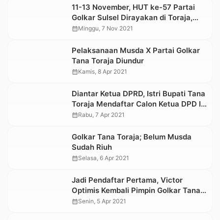
11-13 November, HUT ke-57 Partai
Golkar Sulsel Dirayakan di Toraja,
Berikut Rundown Acaranya
calendar_month
Minggu, 7 Nov 2021
Pelaksanaan Musda X Partai Golkar
Tana Toraja Diundur
calendar_month
Kamis, 8 Apr 2021
Diantar Ketua DPRD, Istri Bupati Tana
Toraja Mendaftar Calon Ketua DPD II
Golkar
calendar_month
Rabu, 7 Apr 2021
Golkar Tana Toraja; Belum Musda
Sudah Riuh
calendar_month
Selasa, 6 Apr 2021
Jadi Pendaftar Pertama, Victor
Optimis Kembali Pimpin Golkar Tana
Toraja
calendar_month
Senin, 5 Apr 2021