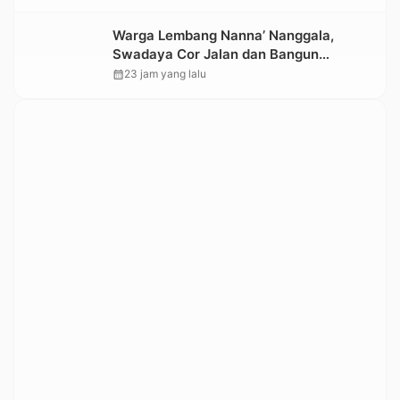
Warga Lembang Nanna’ Nanggala,
Swadaya Cor Jalan dan Bangun
Jembatan
calendar_month
23 jam yang lalu