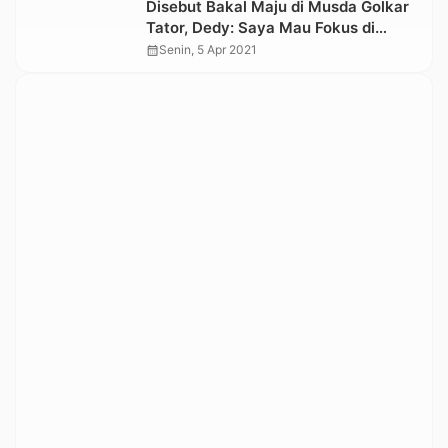
Disebut Bakal Maju di Musda Golkar
Tator, Dedy: Saya Mau Fokus di
Toraja Utara
calendar_month
Senin, 5 Apr 2021