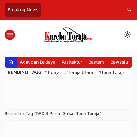
search
Breaking News
menu
light_mode
home
Adat dan Budaya
Arsitektur
Bastem
Bawaslu
B
TRENDING TAGS
#Toraja
#Toraja Utara
#Tana Toraja
#R
Beranda
»
Tag "DPD II Partai Golkar Tana Toraja"