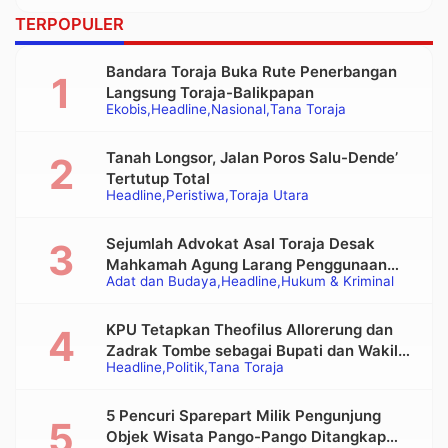
TERPOPULER
Bandara Toraja Buka Rute Penerbangan
Langsung Toraja-Balikpapan
Ekobis
Headline
Nasional
Tana Toraja
Tanah Longsor, Jalan Poros Salu-Dende’
Tertutup Total
Headline
Peristiwa
Toraja Utara
Sejumlah Advokat Asal Toraja Desak
Mahkamah Agung Larang Penggunaan
Adat dan Budaya
Headline
Hukum & Kriminal
Alat Berat pada Eksekusi Rumah Adat
Tongkonan
KPU Tetapkan Theofilus Allorerung dan
Zadrak Tombe sebagai Bupati dan Wakil
Headline
Politik
Tana Toraja
Bupati Tana Toraja Terpilih
5 Pencuri Sparepart Milik Pengunjung
Objek Wisata Pango-Pango Ditangkap