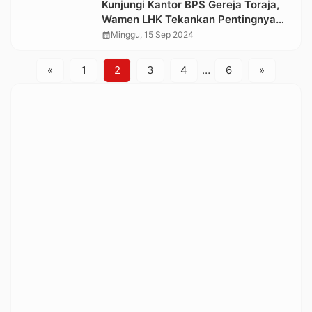
Kunjungi Kantor BPS Gereja Toraja,
Wamen LHK Tekankan Pentingnya
Tugas Mulia Menjaga Ekosistem
calendar_month
Minggu, 15 Sep 2024
Toraja
«
1
2
3
4
…
6
»