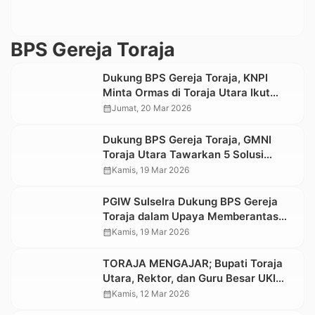
BPS Gereja Toraja
Dukung BPS Gereja Toraja, KNPI
Minta Ormas di Toraja Utara Ikut
Berantas Penyakit Sosial
calendar_month
Jumat, 20 Mar 2026
Dukung BPS Gereja Toraja, GMNI
Toraja Utara Tawarkan 5 Solusi
Pencegahan Praktik Judi dan
calendar_month
Kamis, 19 Mar 2026
Penyakit Sosial di Arena Tedong
Silaga
PGIW Sulselra Dukung BPS Gereja
Toraja dalam Upaya Memberantas
Judi dan Penyakit Sosial Lainnya
calendar_month
Kamis, 19 Mar 2026
TORAJA MENGAJAR; Bupati Toraja
Utara, Rektor, dan Guru Besar UKI
Toraja Berbagi Inspirasi di SMA
calendar_month
Kamis, 12 Mar 2026
Kristen Makale