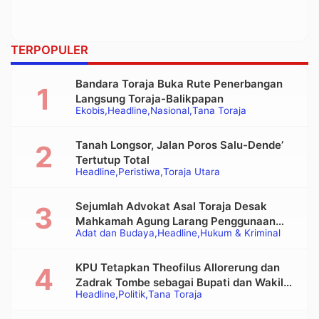
TERPOPULER
Bandara Toraja Buka Rute Penerbangan
Langsung Toraja-Balikpapan
Ekobis
Headline
Nasional
Tana Toraja
Tanah Longsor, Jalan Poros Salu-Dende’
Tertutup Total
Headline
Peristiwa
Toraja Utara
Sejumlah Advokat Asal Toraja Desak
Mahkamah Agung Larang Penggunaan
Adat dan Budaya
Headline
Hukum & Kriminal
Alat Berat pada Eksekusi Rumah Adat
Tongkonan
KPU Tetapkan Theofilus Allorerung dan
Zadrak Tombe sebagai Bupati dan Wakil
Headline
Politik
Tana Toraja
Bupati Tana Toraja Terpilih