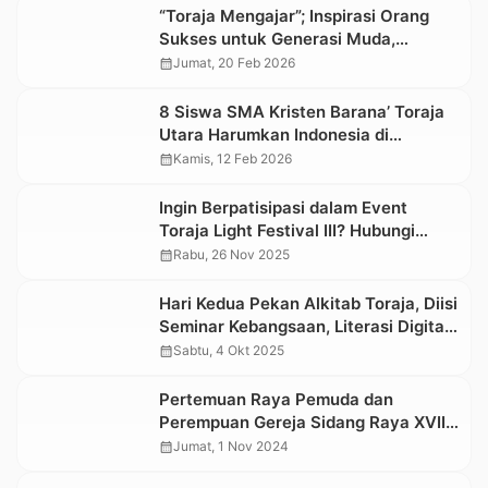
“Toraja Mengajar”; Inspirasi Orang
Sukses untuk Generasi Muda,
Terutama di Daerah 3T
calendar_month
Jumat, 20 Feb 2026
8 Siswa SMA Kristen Barana’ Toraja
Utara Harumkan Indonesia di
Olimpiade Matematika Internasional
calendar_month
Kamis, 12 Feb 2026
Thailand
Ingin Berpatisipasi dalam Event
Toraja Light Festival III? Hubungi
Nomor Ini
calendar_month
Rabu, 26 Nov 2025
Hari Kedua Pekan Alkitab Toraja, Diisi
Seminar Kebangsaan, Literasi Digital
serta Lomba Mewarnai
calendar_month
Sabtu, 4 Okt 2025
Pertemuan Raya Pemuda dan
Perempuan Gereja Sidang Raya XVIII
PGI di Toraja Resmi Dibuka
calendar_month
Jumat, 1 Nov 2024