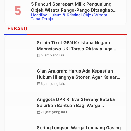
5 Pencuri Sparepart Milik Pengunjung
Objek Wisata Pango-Pango Ditangkap
Headline
Hukum & Kriminal
Objek Wisata
Polisi
Tana Toraja
TERBARU
Selain Tiket GBN Ke Istana Negara,
Mahasiswa UKI Toraja Oktavia juga
Lolos ke Pekan Seni Mahasiswa
calendar_month
5 jam yang lalu
Nasional 2026
Gian Anugrah: Harus Ada Kepastian
Hukum Hilangnya Stoner, Agar Keluarga
tidak Larut dalam Trauma dan
calendar_month
5 jam yang lalu
Kesedihan Berkepanjangan
Anggota DPR RI Eva Stevany Rataba
Salurkan Bantuan Bagi Warga
Terdampak Longsor di Buntu Pepasan
calendar_month
21 jam yang lalu
Sering Longsor, Warga Lembang Gasing