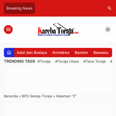
search
Breaking News
menu
light_mode
home
Adat dan Budaya
Arsitektur
Bastem
Bawaslu
B
TRENDING TAGS
#Toraja
#Toraja Utara
#Tana Toraja
#R
Beranda
»
BPS Gereja Toraja
»
Halaman "2"