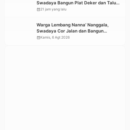
Swadaya Bangun Plat Deker dan Talut
Jalan Penghubung Antar Lembang
calendar_month
21 jam yang lalu
Warga Lembang Nanna’ Nanggala,
Swadaya Cor Jalan dan Bangun
Jembatan
calendar_month
Kamis, 6 Agt 2026