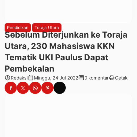
Pendidikan
Toraja Utara
Sebelum Diterjunkan ke Toraja
Utara, 230 Mahasiswa KKN
Tematik UKI Paulus Dapat
Pembekalan
account_circle
calendar_month
comment
print
Redaksi
Minggu, 24 Jul 2022
0 komentar
Cetak