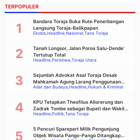
TERPOPULER
Bandara Toraja Buka Rute Penerbangan
Langsung Toraja-Balikpapan
Ekobis
Headline
Nasional
Tana Toraja
Tanah Longsor, Jalan Poros Salu-Dende’
Tertutup Total
Headline
Peristiwa
Toraja Utara
Sejumlah Advokat Asal Toraja Desak
Mahkamah Agung Larang Penggunaan
Adat dan Budaya
Headline
Hukum & Kriminal
Alat Berat pada Eksekusi Rumah Adat
Tongkonan
KPU Tetapkan Theofilus Allorerung dan
Zadrak Tombe sebagai Bupati dan Wakil
Headline
Politik
Tana Toraja
Bupati Tana Toraja Terpilih
5 Pencuri Sparepart Milik Pengunjung
Objek Wisata Pango-Pango Ditangkap