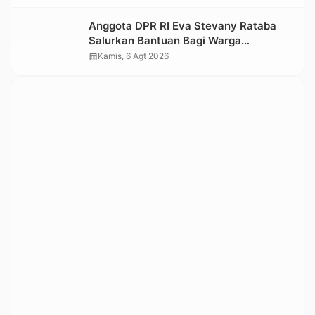
Kesedihan Berkepanjangan
Anggota DPR RI Eva Stevany Rataba
Salurkan Bantuan Bagi Warga
Terdampak Longsor di Buntu Pepasan
calendar_month
Kamis, 6 Agt 2026