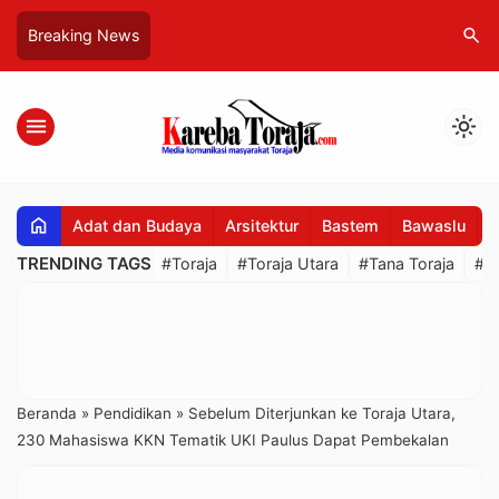
search
Breaking News
menu
light_mode
home
Adat dan Budaya
Arsitektur
Bastem
Bawaslu
B
TRENDING TAGS
#Toraja
#Toraja Utara
#Tana Toraja
#R
Beranda
»
Pendidikan
»
Sebelum Diterjunkan ke Toraja Utara,
230 Mahasiswa KKN Tematik UKI Paulus Dapat Pembekalan