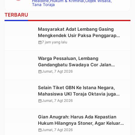
Headline
Hukum & Kriminal
Objek Wisata
Polisi
Tana Toraja
TERBARU
Masyarakat Adat Lembang Gasing
Mengkendek Usir Paksa Penggarap
yang Rusak Kawasan Hutan
calendar_month
7 jam yang lalu
Warga Pessaluan, Lembang
Gandangbatu Swadaya Cor Jalan
Kabupaten
calendar_month
Jumat, 7 Agt 2026
Selain Tiket GBN Ke Istana Negara,
Mahasiswa UKI Toraja Oktavia juga
Lolos ke Pekan Seni Mahasiswa
calendar_month
Jumat, 7 Agt 2026
Nasional 2026
Gian Anugrah: Harus Ada Kepastian
Hukum Hilangnya Stoner, Agar Keluarga
tidak Larut dalam Trauma dan
calendar_month
Jumat, 7 Agt 2026