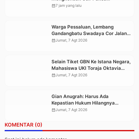
Penggarap yang Rusak Kawasan
calendar_month
7 jam yang lalu
Hutan
Warga Pessaluan, Lembang
Gandangbatu Swadaya Cor Jalan
Kabupaten
calendar_month
Jumat, 7 Agt 2026
Selain Tiket GBN Ke Istana Negara,
Mahasiswa UKI Toraja Oktavia
juga Lolos ke Pekan Seni
calendar_month
Jumat, 7 Agt 2026
Mahasiswa Nasional 2026
Gian Anugrah: Harus Ada
Kepastian Hukum Hilangnya
Stoner, Agar Keluarga tidak Larut
calendar_month
Jumat, 7 Agt 2026
dalam Trauma dan Kesedihan
Berkepanjangan
KOMENTAR (0)