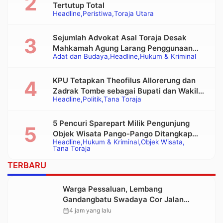
Tertutup Total
Headline
Peristiwa
Toraja Utara
Sejumlah Advokat Asal Toraja Desak
Mahkamah Agung Larang Penggunaan
Adat dan Budaya
Headline
Hukum & Kriminal
Alat Berat pada Eksekusi Rumah Adat
Tongkonan
KPU Tetapkan Theofilus Allorerung dan
Zadrak Tombe sebagai Bupati dan Wakil
Headline
Politik
Tana Toraja
Bupati Tana Toraja Terpilih
5 Pencuri Sparepart Milik Pengunjung
Objek Wisata Pango-Pango Ditangkap
Headline
Hukum & Kriminal
Objek Wisata
Polisi
Tana Toraja
TERBARU
Warga Pessaluan, Lembang
Gandangbatu Swadaya Cor Jalan
Kabupaten
calendar_month
4 jam yang lalu