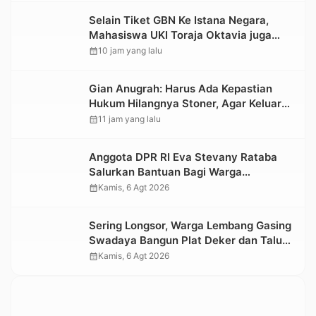
Selain Tiket GBN Ke Istana Negara,
Mahasiswa UKI Toraja Oktavia juga
Lolos ke Pekan Seni Mahasiswa
calendar_month
10 jam yang lalu
Nasional 2026
Gian Anugrah: Harus Ada Kepastian
Hukum Hilangnya Stoner, Agar Keluarga
tidak Larut dalam Trauma dan
calendar_month
11 jam yang lalu
Kesedihan Berkepanjangan
Anggota DPR RI Eva Stevany Rataba
Salurkan Bantuan Bagi Warga
Terdampak Longsor di Buntu Pepasan
calendar_month
Kamis, 6 Agt 2026
Sering Longsor, Warga Lembang Gasing
Swadaya Bangun Plat Deker dan Talut
Jalan Penghubung Antar Lembang
calendar_month
Kamis, 6 Agt 2026