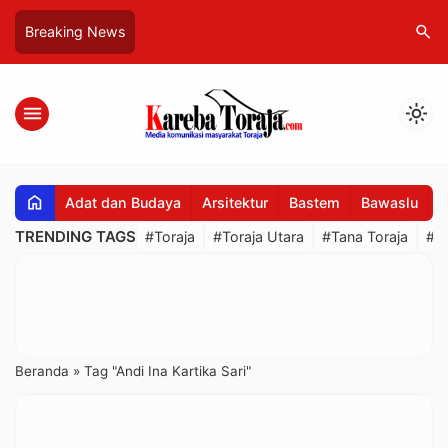
search
Breaking News
menu
light_mode
home
Adat dan Budaya
Arsitektur
Bastem
Bawaslu
B
TRENDING TAGS
#Toraja
#Toraja Utara
#Tana Toraja
#R
Beranda
»
Tag "Andi Ina Kartika Sari"