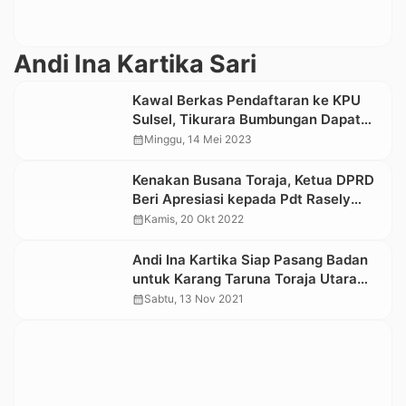
Andi Ina Kartika Sari
Kawal Berkas Pendaftaran ke KPU
Sulsel, Tikurara Bumbungan Dapat
Dukungan Ketua DPRD Sulsel
calendar_month
Minggu, 14 Mei 2023
Kenakan Busana Toraja, Ketua DPRD
Beri Apresiasi kepada Pdt Rasely
Sinampe Pada Puncak Hari Jadi
calendar_month
Kamis, 20 Okt 2022
Sulsel
Andi Ina Kartika Siap Pasang Badan
untuk Karang Taruna Toraja Utara
yang Sah
calendar_month
Sabtu, 13 Nov 2021