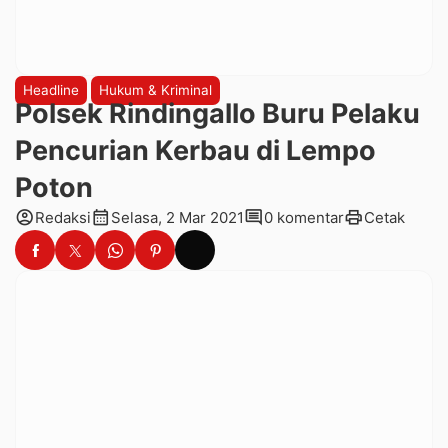
Headline
Hukum & Kriminal
Polsek Rindingallo Buru Pelaku
Pencurian Kerbau di Lempo
Poton
account_circle
calendar_month
comment
print
Redaksi
Selasa, 2 Mar 2021
0 komentar
Cetak