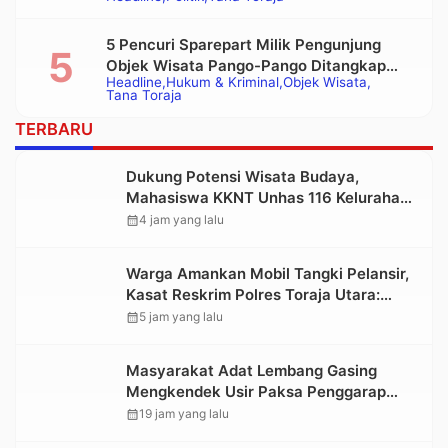
Bupati Tana Toraja Terpilih
5 Pencuri Sparepart Milik Pengunjung
Objek Wisata Pango-Pango Ditangkap
Headline
Hukum & Kriminal
Objek Wisata
Polisi
Tana Toraja
TERBARU
Dukung Potensi Wisata Budaya,
Mahasiswa KKNT Unhas 116 Kelurahan
Nonongan Utara Pasang Papan
calendar_month
4 jam yang lalu
Informasi Objek Wisata Berbasis Digital
Warga Amankan Mobil Tangki Pelansir,
Kasat Reskrim Polres Toraja Utara:
Proses Hukum Berjalan Transparan
calendar_month
5 jam yang lalu
Masyarakat Adat Lembang Gasing
Mengkendek Usir Paksa Penggarap
yang Rusak Kawasan Hutan
calendar_month
19 jam yang lalu