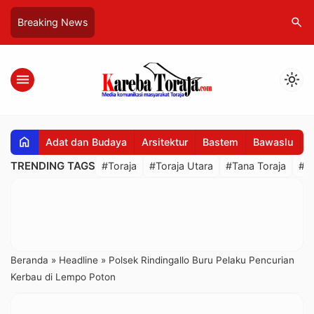
search
Breaking News
menu
light_mode
home
Adat dan Budaya
Arsitektur
Bastem
Bawaslu
B
TRENDING TAGS
#Toraja
#Toraja Utara
#Tana Toraja
#R
Beranda
»
Headline
»
Polsek Rindingallo Buru Pelaku Pencurian
Kerbau di Lempo Poton