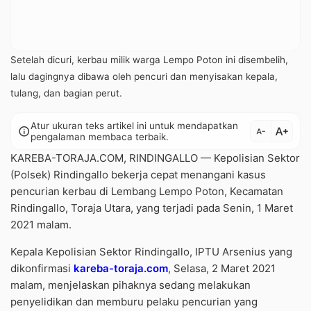
Setelah dicuri, kerbau milik warga Lempo Poton ini disembelih,
lalu dagingnya dibawa oleh pencuri dan menyisakan kepala,
tulang, dan bagian perut.
Atur ukuran teks artikel ini untuk mendapatkan
text_increase
info
text_decrease
pengalaman membaca terbaik.
KAREBA-TORAJA.COM, RINDINGALLO — Kepolisian Sektor
(Polsek) Rindingallo bekerja cepat menangani kasus
pencurian kerbau di Lembang Lempo Poton, Kecamatan
Rindingallo, Toraja Utara, yang terjadi pada Senin, 1 Maret
2021 malam.
Kepala Kepolisian Sektor Rindingallo, IPTU Arsenius yang
dikonfirmasi
kareba-toraja.com
, Selasa, 2 Maret 2021
malam, menjelaskan pihaknya sedang melakukan
penyelidikan dan memburu pelaku pencurian yang