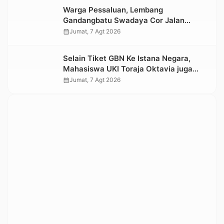
Warga Pessaluan, Lembang
Gandangbatu Swadaya Cor Jalan
Kabupaten
calendar_month
Jumat, 7 Agt 2026
Selain Tiket GBN Ke Istana Negara,
Mahasiswa UKI Toraja Oktavia juga
Lolos ke Pekan Seni Mahasiswa
calendar_month
Jumat, 7 Agt 2026
Nasional 2026