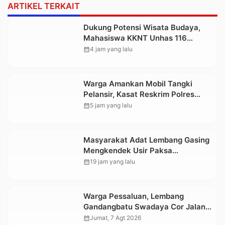
ARTIKEL TERKAIT
Dukung Potensi Wisata Budaya,
Mahasiswa KKNT Unhas 116
Kelurahan Nonongan Utara Pasang
calendar_month
4 jam yang lalu
Papan Informasi Objek Wisata
Berbasis Digital
Warga Amankan Mobil Tangki
Pelansir, Kasat Reskrim Polres
Toraja Utara: Proses Hukum
calendar_month
5 jam yang lalu
Berjalan Transparan
Masyarakat Adat Lembang Gasing
Mengkendek Usir Paksa
Penggarap yang Rusak Kawasan
calendar_month
19 jam yang lalu
Hutan
Warga Pessaluan, Lembang
Gandangbatu Swadaya Cor Jalan
Kabupaten
calendar_month
Jumat, 7 Agt 2026