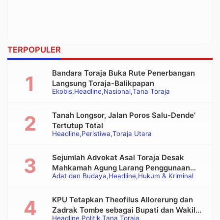
TERPOPULER
Bandara Toraja Buka Rute Penerbangan
Langsung Toraja-Balikpapan
Ekobis
Headline
Nasional
Tana Toraja
Tanah Longsor, Jalan Poros Salu-Dende’
Tertutup Total
Headline
Peristiwa
Toraja Utara
Sejumlah Advokat Asal Toraja Desak
Mahkamah Agung Larang Penggunaan
Adat dan Budaya
Headline
Hukum & Kriminal
Alat Berat pada Eksekusi Rumah Adat
Tongkonan
KPU Tetapkan Theofilus Allorerung dan
Zadrak Tombe sebagai Bupati dan Wakil
Headline
Politik
Tana Toraja