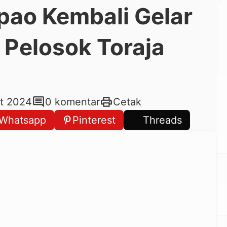
pao Kembali Gelar
i Pelosok Toraja
comment
print
kt 2024
0 komentar
Cetak
Whatsapp
Pinterest
Threads