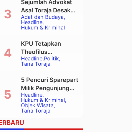
Sejumlah Advokat
Asal Toraja Desak
Adat dan Budaya
Mahkamah Agung
Headline
Larang Penggunaan
Hukum & Kriminal
Alat Berat pada
Eksekusi Rumah
KPU Tetapkan
Adat Tongkonan
Theofilus
Headline
Politik
Allorerung dan
Tana Toraja
Zadrak Tombe
sebagai Bupati dan
5 Pencuri Sparepart
Wakil Bupati Tana
Milik Pengunjung
Toraja Terpilih
Headline
Objek Wisata
Hukum & Kriminal
Pango-Pango
Objek Wisata
Tana Toraja
Ditangkap Polisi
ERBARU