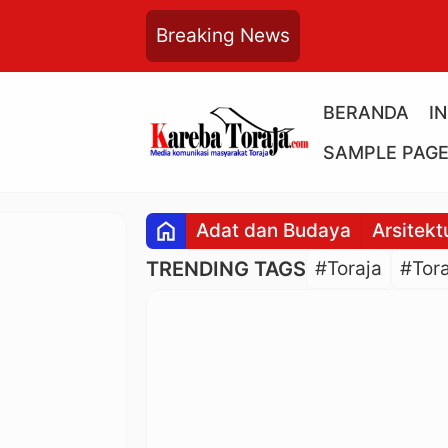
Breaking News
BERANDA
I
SAMPLE PAG
home
Adat dan Budaya
Arsitekt
TRENDING TAGS
#Toraja
#Tora