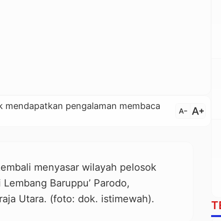
untuk mendapatkan pengalaman membaca
text_increase
text_decrease
kembali menyasar wilayah pelosok
di Lembang Baruppu’ Parodo,
ja Utara. (foto: dok. istimewah).
T