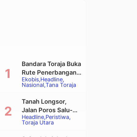
Bandara Toraja Buka
Rute Penerbangan
Ekobis
Headline
Langsung Toraja-
Nasional
Tana Toraja
Balikpapan
Tanah Longsor,
Jalan Poros Salu-
Headline
Peristiwa
Dende’ Tertutup
Toraja Utara
Total