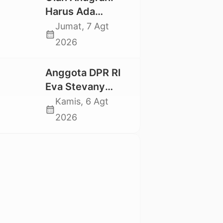
Mahasiswa
Harus Ada
Nasional 2026
Kepastian Hukum
Jumat, 7 Agt
calendar_month
Hilangnya Stoner,
2026
Agar Keluarga
tidak Larut dalam
Anggota DPR RI
Trauma dan
Eva Stevany
Kesedihan
Rataba Salurkan
Kamis, 6 Agt
Berkepanjangan
calendar_month
Bantuan Bagi
2026
Warga Terdampak
Longsor di Buntu
Pepasan