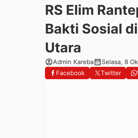
RS Elim Rante
Bakti Sosial d
Utara
account_circle
calendar_month
Admin Kareba
Selasa, 8 O
Facebook
Twitter