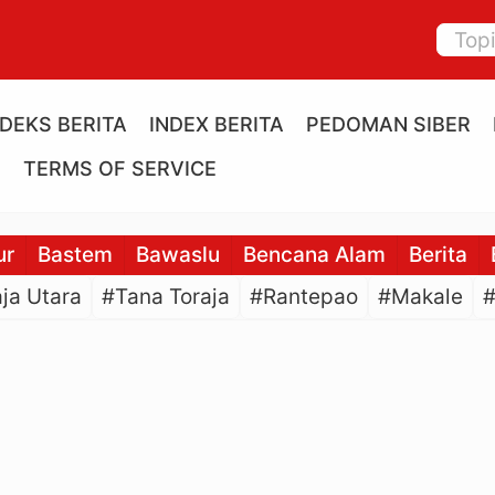
NDEKS BERITA
INDEX BERITA
PEDOMAN SIBER
E
TERMS OF SERVICE
ur
Bastem
Bawaslu
Bencana Alam
Berita
ja Utara
#Tana Toraja
#Rantepao
#Makale
#