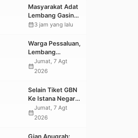
Masyarakat Adat
Lembang Gasing
Mengkendek Usir
calendar_month
3 jam yang lalu
Paksa Penggarap
yang Rusak
Warga Pessaluan,
Kawasan Hutan
Lembang
Gandangbatu
Jumat, 7 Agt
calendar_month
Swadaya Cor
2026
Jalan Kabupaten
Selain Tiket GBN
Ke Istana Negara,
Mahasiswa UKI
Jumat, 7 Agt
calendar_month
Toraja Oktavia
2026
juga Lolos ke
Pekan Seni
Gian Anugrah: