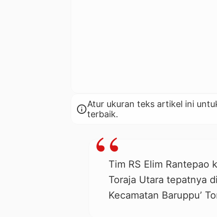
Atur ukuran teks artikel ini 
info
terbaik.
Tim RS Elim Rantepao 
Toraja Utara tepatnya 
Kecamatan Baruppu’ Tora