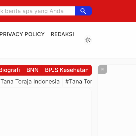
search
PRIVACY POLICY
REDAKSI
light_mode
×
Biografi
BNN
BPJS Kesehatan
BPJS Ketenaga
Tana Toraja Indonesia
#Tana Toraja Culture
#P