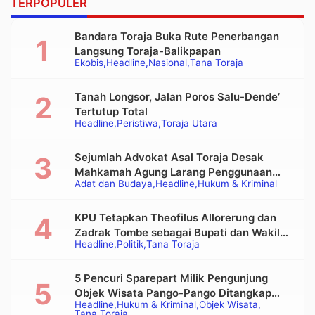
TERPOPULER
Bandara Toraja Buka Rute Penerbangan
Langsung Toraja-Balikpapan
Ekobis
Headline
Nasional
Tana Toraja
Tanah Longsor, Jalan Poros Salu-Dende’
Tertutup Total
Headline
Peristiwa
Toraja Utara
Sejumlah Advokat Asal Toraja Desak
Mahkamah Agung Larang Penggunaan
Adat dan Budaya
Headline
Hukum & Kriminal
Alat Berat pada Eksekusi Rumah Adat
Tongkonan
KPU Tetapkan Theofilus Allorerung dan
Zadrak Tombe sebagai Bupati dan Wakil
Headline
Politik
Tana Toraja
Bupati Tana Toraja Terpilih
5 Pencuri Sparepart Milik Pengunjung
Objek Wisata Pango-Pango Ditangkap
Headline
Hukum & Kriminal
Objek Wisata
Polisi
Tana Toraja