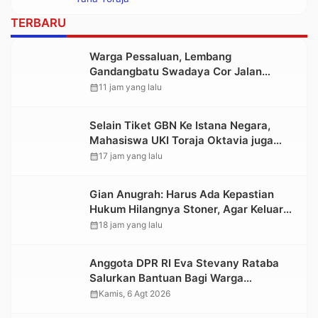
TERBARU
Warga Pessaluan, Lembang
Gandangbatu Swadaya Cor Jalan
Kabupaten
calendar_month
11 jam yang lalu
Selain Tiket GBN Ke Istana Negara,
Mahasiswa UKI Toraja Oktavia juga
Lolos ke Pekan Seni Mahasiswa
calendar_month
17 jam yang lalu
Nasional 2026
Gian Anugrah: Harus Ada Kepastian
Hukum Hilangnya Stoner, Agar Keluarga
tidak Larut dalam Trauma dan
calendar_month
18 jam yang lalu
Kesedihan Berkepanjangan
Anggota DPR RI Eva Stevany Rataba
Salurkan Bantuan Bagi Warga
Terdampak Longsor di Buntu Pepasan
calendar_month
Kamis, 6 Agt 2026