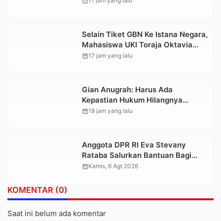
calendar_month
11 jam yang lalu
Selain Tiket GBN Ke Istana Negara,
Mahasiswa UKI Toraja Oktavia
juga Lolos ke Pekan Seni
calendar_month
17 jam yang lalu
Mahasiswa Nasional 2026
Gian Anugrah: Harus Ada
Kepastian Hukum Hilangnya
Stoner, Agar Keluarga tidak Larut
calendar_month
18 jam yang lalu
dalam Trauma dan Kesedihan
Berkepanjangan
Anggota DPR RI Eva Stevany
Rataba Salurkan Bantuan Bagi
Warga Terdampak Longsor di
calendar_month
Kamis, 6 Agt 2026
Buntu Pepasan
KOMENTAR (0)
Saat ini belum ada komentar