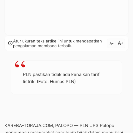
Atur ukuran teks artikel ini untuk mendapatkan
text_increase
info
text_decrease
pengalaman membaca terbaik.
PLN pastikan tidak ada kenaikan tarif
listrik. (Foto: Humas PLN)
KAREBA-TORAJA.COM, PALOPO — PLN UP3 Palopo
mengimbau masyarakat agar lebih bijak dalam menyikapi