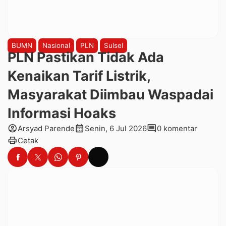
BUMN
Nasional
PLN
Sulsel
PLN Pastikan Tidak Ada
Kenaikan Tarif Listrik,
Masyarakat Diimbau Waspadai
Informasi Hoaks
account_circle
calendar_month
comment
Arsyad Parende
Senin, 6 Jul 2026
0 komentar
print
Cetak