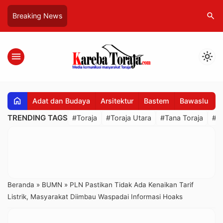
search
Breaking News
menu
light_mode
home
Adat dan Budaya
Arsitektur
Bastem
Bawaslu
B
TRENDING TAGS
#Toraja
#Toraja Utara
#Tana Toraja
#R
Beranda
»
BUMN
»
PLN Pastikan Tidak Ada Kenaikan Tarif
Listrik, Masyarakat Diimbau Waspadai Informasi Hoaks