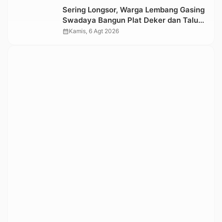
Sering Longsor, Warga Lembang Gasing
Swadaya Bangun Plat Deker dan Talut
Jalan Penghubung Antar Lembang
calendar_month
Kamis, 6 Agt 2026