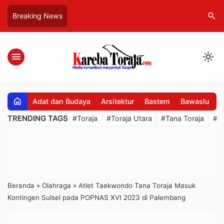
search
Breaking News
menu
light_mode
home
Adat dan Budaya
Arsitektur
Bastem
Bawaslu
B
TRENDING TAGS
#Toraja
#Toraja Utara
#Tana Toraja
#R
Beranda
»
Olahraga
»
Atlet Taekwondo Tana Toraja Masuk
Kontingen Sulsel pada POPNAS XVI 2023 di Palembang