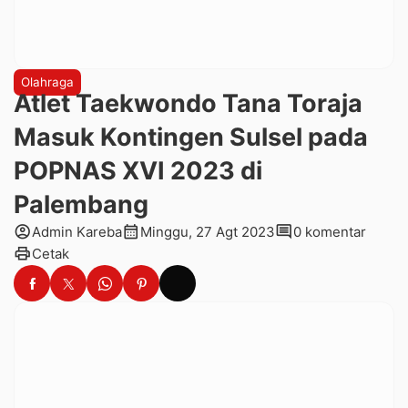
Olahraga
Atlet Taekwondo Tana Toraja
Masuk Kontingen Sulsel pada
POPNAS XVI 2023 di
Palembang
account_circle
calendar_month
comment
Admin Kareba
Minggu, 27 Agt 2023
0 komentar
print
Cetak