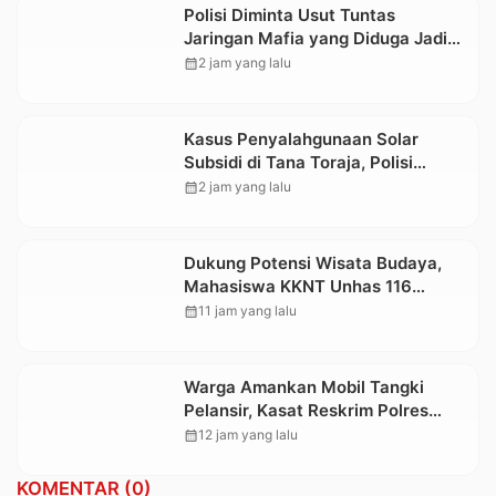
Polisi Diminta Usut Tuntas
Jaringan Mafia yang Diduga Jadi
Penyebab Kelangkaan BBM di
calendar_month
2 jam yang lalu
Toraja
Kasus Penyalahgunaan Solar
Subsidi di Tana Toraja, Polisi
Tetapkan Tiga Tersangka Baru
calendar_month
2 jam yang lalu
Dukung Potensi Wisata Budaya,
Mahasiswa KKNT Unhas 116
Kelurahan Nonongan Utara Pasang
calendar_month
11 jam yang lalu
Papan Informasi Objek Wisata
Berbasis Digital
Warga Amankan Mobil Tangki
Pelansir, Kasat Reskrim Polres
Toraja Utara: Proses Hukum
calendar_month
12 jam yang lalu
Berjalan Transparan
KOMENTAR (0)