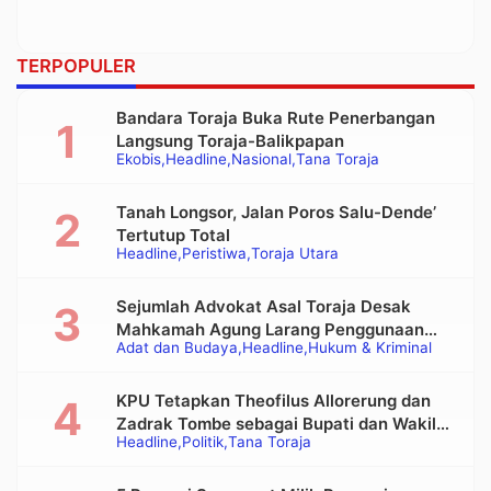
TERPOPULER
Bandara Toraja Buka Rute Penerbangan
Langsung Toraja-Balikpapan
Ekobis
Headline
Nasional
Tana Toraja
Tanah Longsor, Jalan Poros Salu-Dende’
Tertutup Total
Headline
Peristiwa
Toraja Utara
Sejumlah Advokat Asal Toraja Desak
Mahkamah Agung Larang Penggunaan
Adat dan Budaya
Headline
Hukum & Kriminal
Alat Berat pada Eksekusi Rumah Adat
Tongkonan
KPU Tetapkan Theofilus Allorerung dan
Zadrak Tombe sebagai Bupati dan Wakil
Headline
Politik
Tana Toraja
Bupati Tana Toraja Terpilih