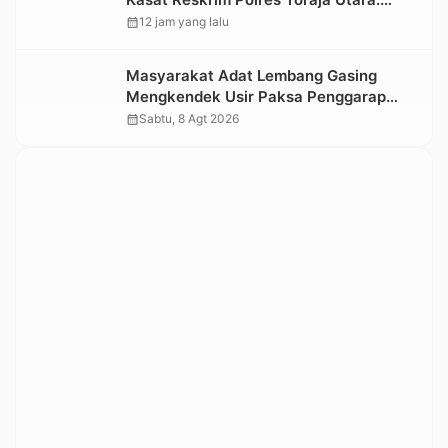
Proses Hukum Berjalan Transparan
calendar_month
12 jam yang lalu
Masyarakat Adat Lembang Gasing
Mengkendek Usir Paksa Penggarap
yang Rusak Kawasan Hutan
calendar_month
Sabtu, 8 Agt 2026