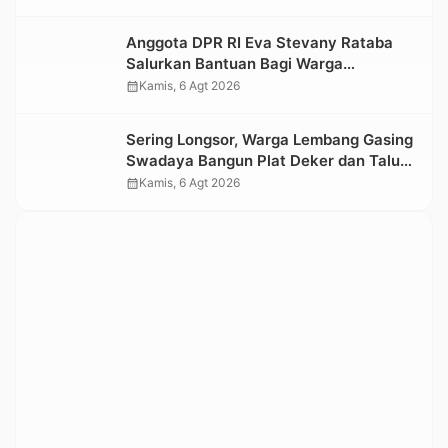
Kesedihan Berkepanjangan
Anggota DPR RI Eva Stevany Rataba
Salurkan Bantuan Bagi Warga
Terdampak Longsor di Buntu Pepasan
calendar_month
Kamis, 6 Agt 2026
Sering Longsor, Warga Lembang Gasing
Swadaya Bangun Plat Deker dan Talut
Jalan Penghubung Antar Lembang
calendar_month
Kamis, 6 Agt 2026