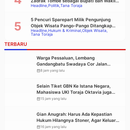
Zadrak Tombe sebagai Bupati dan Wakil
Headline
Politik
Tana Toraja
Bupati Tana Toraja Terpilih
5 Pencuri Sparepart Milik Pengunjung
Objek Wisata Pango-Pango Ditangkap
Headline
Hukum & Kriminal
Objek Wisata
Polisi
Tana Toraja
TERBARU
Warga Pessaluan, Lembang
Gandangbatu Swadaya Cor Jalan
Kabupaten
calendar_month
8 jam yang lalu
Selain Tiket GBN Ke Istana Negara,
Mahasiswa UKI Toraja Oktavia juga
Lolos ke Pekan Seni Mahasiswa
calendar_month
15 jam yang lalu
Nasional 2026
Gian Anugrah: Harus Ada Kepastian
Hukum Hilangnya Stoner, Agar Keluarga
tidak Larut dalam Trauma dan
calendar_month
16 jam yang lalu