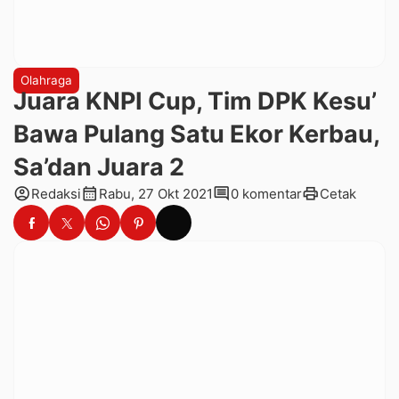
Olahraga
Juara KNPI Cup, Tim DPK Kesu’
Bawa Pulang Satu Ekor Kerbau,
Sa’dan Juara 2
account_circle
calendar_month
comment
print
Redaksi
Rabu, 27 Okt 2021
0 komentar
Cetak