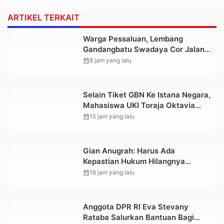
ARTIKEL TERKAIT
Warga Pessaluan, Lembang
Gandangbatu Swadaya Cor Jalan
Kabupaten
calendar_month
8 jam yang lalu
Selain Tiket GBN Ke Istana Negara,
Mahasiswa UKI Toraja Oktavia
juga Lolos ke Pekan Seni
calendar_month
15 jam yang lalu
Mahasiswa Nasional 2026
Gian Anugrah: Harus Ada
Kepastian Hukum Hilangnya
Stoner, Agar Keluarga tidak Larut
calendar_month
16 jam yang lalu
dalam Trauma dan Kesedihan
Berkepanjangan
Anggota DPR RI Eva Stevany
Rataba Salurkan Bantuan Bagi