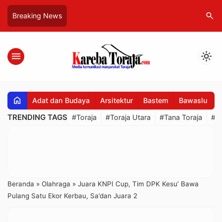
search
Breaking News
menu
light_mode
home
Adat dan Budaya
Arsitektur
Bastem
Bawaslu
B
TRENDING TAGS
#Toraja
#Toraja Utara
#Tana Toraja
#R
Beranda
»
Olahraga
»
Juara KNPI Cup, Tim DPK Kesu’ Bawa
Pulang Satu Ekor Kerbau, Sa’dan Juara 2