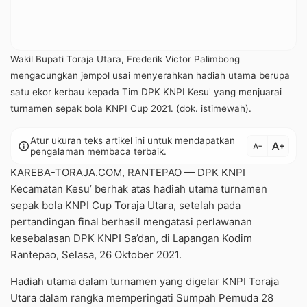
Wakil Bupati Toraja Utara, Frederik Victor Palimbong
mengacungkan jempol usai menyerahkan hadiah utama berupa
satu ekor kerbau kepada Tim DPK KNPI Kesu' yang menjuarai
turnamen sepak bola KNPI Cup 2021. (dok. istimewah).
Atur ukuran teks artikel ini untuk mendapatkan
text_increase
info
text_decrease
pengalaman membaca terbaik.
KAREBA-TORAJA.COM, RANTEPAO — DPK KNPI
Kecamatan Kesu’ berhak atas hadiah utama turnamen
sepak bola KNPI Cup Toraja Utara, setelah pada
pertandingan final berhasil mengatasi perlawanan
kesebalasan DPK KNPI Sa’dan, di Lapangan Kodim
Rantepao, Selasa, 26 Oktober 2021.
Hadiah utama dalam turnamen yang digelar KNPI Toraja
Utara dalam rangka memperingati Sumpah Pemuda 28