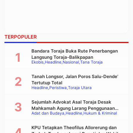
TERPOPULER
Bandara Toraja Buka Rute Penerbangan
Langsung Toraja-Balikpapan
Ekobis
Headline
Nasional
Tana Toraja
Tanah Longsor, Jalan Poros Salu-Dende’
Tertutup Total
Headline
Peristiwa
Toraja Utara
Sejumlah Advokat Asal Toraja Desak
Mahkamah Agung Larang Penggunaan
Adat dan Budaya
Headline
Hukum & Kriminal
Alat Berat pada Eksekusi Rumah Adat
Tongkonan
KPU Tetapkan Theofilus Allorerung dan