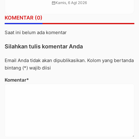
Warga Terdampak Longsor di
calendar_month
Kamis, 6 Agt 2026
Buntu Pepasan
KOMENTAR (0)
Saat ini belum ada komentar
Silahkan tulis komentar Anda
Email Anda tidak akan dipublikasikan. Kolom yang bertanda
bintang (*) wajib diisi
Komentar*