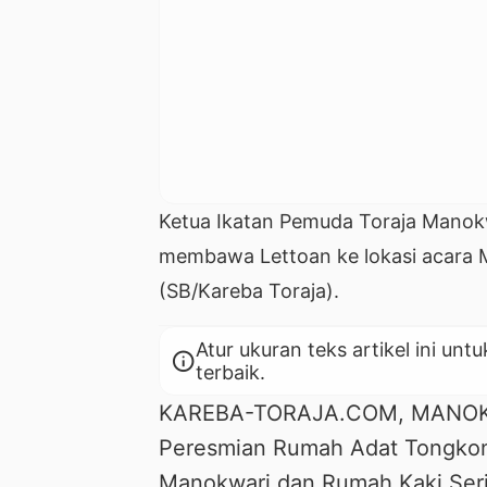
Ketua Ikatan Pemuda Toraja Manokw
membawa Lettoan ke lokasi acara
(SB/Kareba Toraja).
Atur ukuran teks artikel ini 
info
terbaik.
KAREBA-TORAJA.COM, MANOKWA
Peresmian Rumah Adat Tongkona
Manokwari dan Rumah Kaki Seri