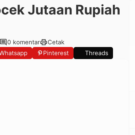
ocek Jutaan Rupiah
comment
print
0 komentar
Cetak
Whatsapp
Pinterest
Threads