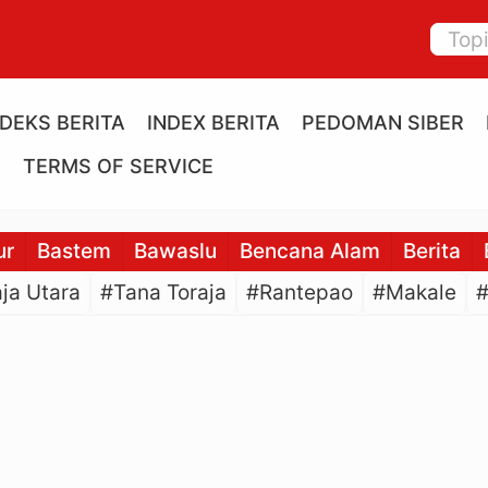
NDEKS BERITA
INDEX BERITA
PEDOMAN SIBER
E
TERMS OF SERVICE
ur
Bastem
Bawaslu
Bencana Alam
Berita
ja Utara
#Tana Toraja
#Rantepao
#Makale
#