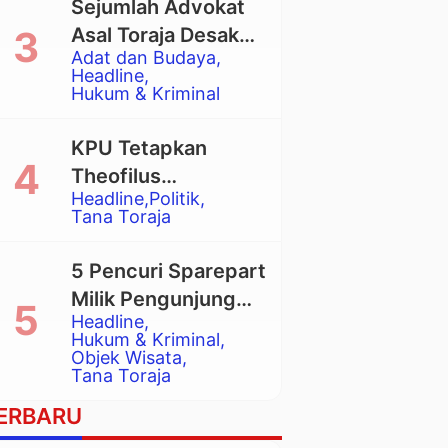
Sejumlah Advokat
Asal Toraja Desak
Adat dan Budaya
Mahkamah Agung
Headline
Larang Penggunaan
Hukum & Kriminal
Alat Berat pada
Eksekusi Rumah
KPU Tetapkan
Adat Tongkonan
Theofilus
Headline
Politik
Allorerung dan
Tana Toraja
Zadrak Tombe
sebagai Bupati dan
5 Pencuri Sparepart
Wakil Bupati Tana
Milik Pengunjung
Toraja Terpilih
Headline
Objek Wisata
Hukum & Kriminal
Pango-Pango
Objek Wisata
Tana Toraja
Ditangkap Polisi
ERBARU