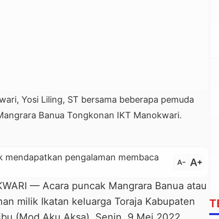
ari, Yosi Liling, ST bersama beberapa pemuda
 Mangrara Banua Tongkonan IKT Manokwari.
untuk mendapatkan pengalaman membaca
text_increase
text_decrease
RI — Acara puncak Mangrara Banua atau
n milik Ikatan keluarga Toraja Kabupaten
T
bu (Mod Aku Aksa), Senin, 9 Mei 2022,