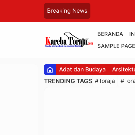
Breaking News
BERANDA
I
SAMPLE PAG
home
Adat dan Budaya
Arsitekt
TRENDING TAGS
#Toraja
#Tora