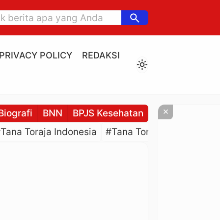
search
PRIVACY POLICY
REDAKSI
light_mode
×
Biografi
BNN
BPJS Kesehatan
BPJS Ketenaga
Tana Toraja Indonesia
#Tana Toraja Culture
#P