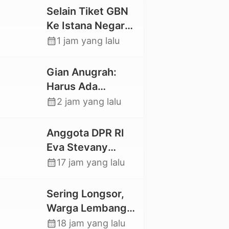
Selain Tiket GBN
Ke Istana Negara,
Mahasiswa UKI
calendar_month
1 jam yang lalu
Toraja Oktavia
juga Lolos ke
Gian Anugrah:
Pekan Seni
Harus Ada
Mahasiswa
Kepastian Hukum
calendar_month
2 jam yang lalu
Nasional 2026
Hilangnya Stoner,
Agar Keluarga
Anggota DPR RI
tidak Larut dalam
Eva Stevany
Trauma dan
Rataba Salurkan
calendar_month
17 jam yang lalu
Kesedihan
Bantuan Bagi
Berkepanjangan
Warga Terdampak
Sering Longsor,
Longsor di Buntu
Warga Lembang
Pepasan
Gasing Swadaya
calendar_month
18 jam yang lalu