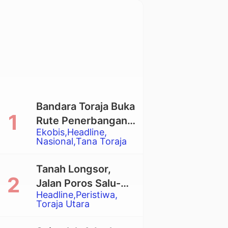
Bandara Toraja Buka
Rute Penerbangan
Ekobis
Headline
Langsung Toraja-
Nasional
Tana Toraja
Balikpapan
Tanah Longsor,
Jalan Poros Salu-
Headline
Peristiwa
Dende’ Tertutup
Toraja Utara
Total