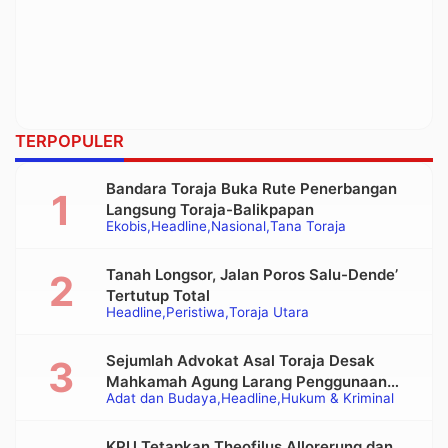
TERPOPULER
Bandara Toraja Buka Rute Penerbangan
Langsung Toraja-Balikpapan
Ekobis
Headline
Nasional
Tana Toraja
Tanah Longsor, Jalan Poros Salu-Dende’
Tertutup Total
Headline
Peristiwa
Toraja Utara
Sejumlah Advokat Asal Toraja Desak
Mahkamah Agung Larang Penggunaan
Adat dan Budaya
Headline
Hukum & Kriminal
Alat Berat pada Eksekusi Rumah Adat
Tongkonan
KPU Tetapkan Theofilus Allorerung dan