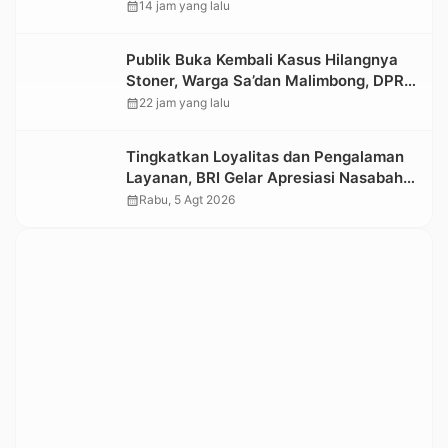
Kemensos
calendar_month
14 jam yang lalu
Publik Buka Kembali Kasus Hilangnya
Stoner, Warga Sa’dan Malimbong, DPRD
dan Stakeholder Terkait Diminta
calendar_month
22 jam yang lalu
Bersikap
Tingkatkan Loyalitas dan Pengalaman
Layanan, BRI Gelar Apresiasi Nasabah
Pensiunan
calendar_month
Rabu, 5 Agt 2026