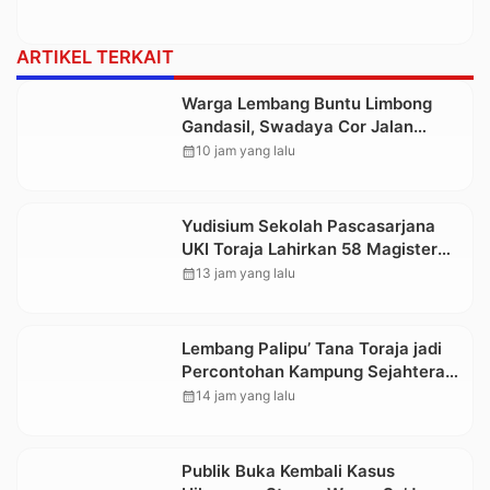
ARTIKEL TERKAIT
Warga Lembang Buntu Limbong
Gandasil, Swadaya Cor Jalan
Sepanjang 500 Meter
calendar_month
10 jam yang lalu
Yudisium Sekolah Pascasarjana
UKI Toraja Lahirkan 58 Magister
Baru
calendar_month
13 jam yang lalu
Lembang Palipu’ Tana Toraja jadi
Percontohan Kampung Sejahtera
oleh Kemensos
calendar_month
14 jam yang lalu
Publik Buka Kembali Kasus