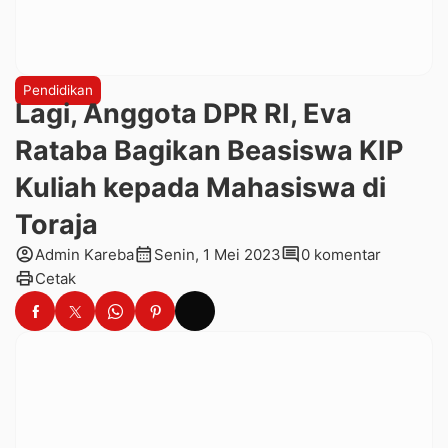
Pendidikan
Lagi, Anggota DPR RI, Eva
Rataba Bagikan Beasiswa KIP
Kuliah kepada Mahasiswa di
Toraja
account_circle
calendar_month
comment
Admin Kareba
Senin, 1 Mei 2023
0 komentar
print
Cetak