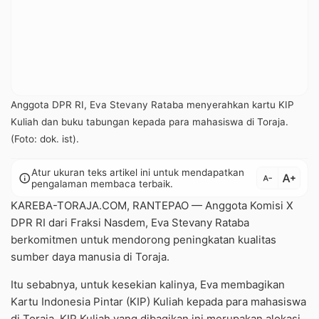
Anggota DPR RI, Eva Stevany Rataba menyerahkan kartu KIP
Kuliah dan buku tabungan kepada para mahasiswa di Toraja.
(Foto: dok. ist).
Atur ukuran teks artikel ini untuk mendapatkan
text_increase
info
text_decrease
pengalaman membaca terbaik.
KAREBA-TORAJA.COM, RANTEPAO — Anggota Komisi X
DPR RI dari Fraksi Nasdem, Eva Stevany Rataba
berkomitmen untuk mendorong peningkatan kualitas
sumber daya manusia di Toraja.
Itu sebabnya, untuk kesekian kalinya, Eva membagikan
Kartu Indonesia Pintar (KIP) Kuliah kepada para mahasiswa
di Toraja. KIP Kuliah yang dibagikan ini merupakan alokasi