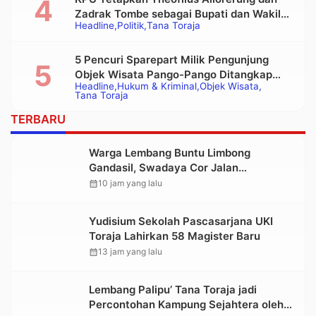
Zadrak Tombe sebagai Bupati dan Wakil
Headline
Politik
Tana Toraja
Bupati Tana Toraja Terpilih
5 Pencuri Sparepart Milik Pengunjung
Objek Wisata Pango-Pango Ditangkap
Headline
Hukum & Kriminal
Objek Wisata
Polisi
Tana Toraja
TERBARU
Warga Lembang Buntu Limbong
Gandasil, Swadaya Cor Jalan
Sepanjang 500 Meter
calendar_month
10 jam yang lalu
Yudisium Sekolah Pascasarjana UKI
Toraja Lahirkan 58 Magister Baru
calendar_month
13 jam yang lalu
Lembang Palipu’ Tana Toraja jadi
Percontohan Kampung Sejahtera oleh