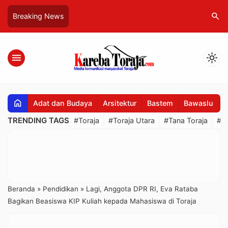
search
Breaking News
menu
light_mode
home
Adat dan Budaya
Arsitektur
Bastem
Bawaslu
B
TRENDING TAGS
#Toraja
#Toraja Utara
#Tana Toraja
#R
Beranda
»
Pendidikan
»
Lagi, Anggota DPR RI, Eva Rataba
Bagikan Beasiswa KIP Kuliah kepada Mahasiswa di Toraja