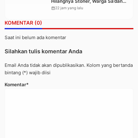
Hilangnya Stoner, Warga Sa’dan
Malimbong, DPRD dan Stakeholder
calendar_month
22 jam yang lalu
Terkait Diminta Bersikap
KOMENTAR (0)
Saat ini belum ada komentar
Silahkan tulis komentar Anda
Email Anda tidak akan dipublikasikan. Kolom yang bertanda
bintang (*) wajib diisi
Komentar*