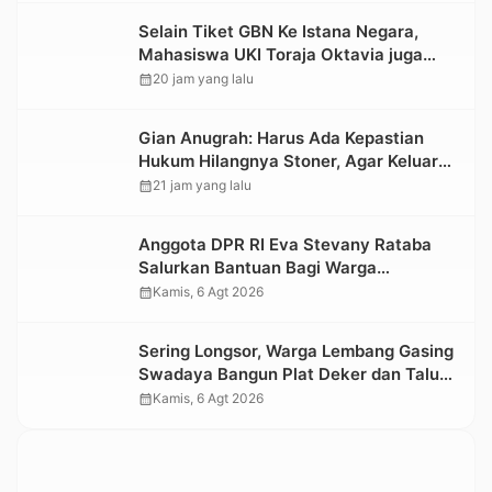
Selain Tiket GBN Ke Istana Negara,
Mahasiswa UKI Toraja Oktavia juga
Lolos ke Pekan Seni Mahasiswa
calendar_month
20 jam yang lalu
Nasional 2026
Gian Anugrah: Harus Ada Kepastian
Hukum Hilangnya Stoner, Agar Keluarga
tidak Larut dalam Trauma dan
calendar_month
21 jam yang lalu
Kesedihan Berkepanjangan
Anggota DPR RI Eva Stevany Rataba
Salurkan Bantuan Bagi Warga
Terdampak Longsor di Buntu Pepasan
calendar_month
Kamis, 6 Agt 2026
Sering Longsor, Warga Lembang Gasing
Swadaya Bangun Plat Deker dan Talut
Jalan Penghubung Antar Lembang
calendar_month
Kamis, 6 Agt 2026