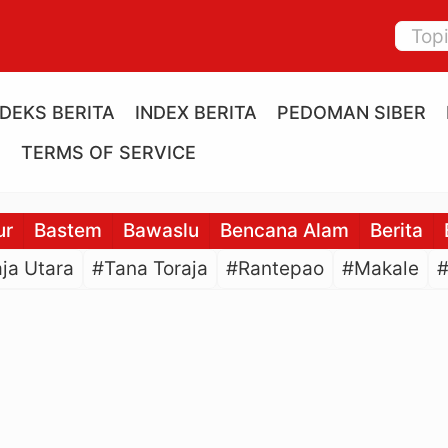
NDEKS BERITA
INDEX BERITA
PEDOMAN SIBER
E
TERMS OF SERVICE
ur
Bastem
Bawaslu
Bencana Alam
Berita
ja Utara
#Tana Toraja
#Rantepao
#Makale
#