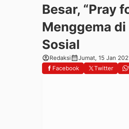
Besar, “Pray f
Menggema di 
Sosial
account_circle
calendar_month
Redaksi
Jumat, 15 Jan 202
Facebook
Twitter