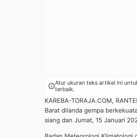
Atur ukuran teks artikel ini 
info
terbaik.
KAREBA-TORAJA.COM, RANTEPAO
Barat dilanda gempa berkekuata
siang dan Jumat, 15 Januari 2021
Badan Meteorologi Klimatologi