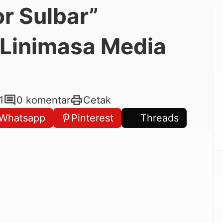
or Sulbar”
Linimasa Media
comment
print
1
0 komentar
Cetak
Whatsapp
Pinterest
Threads