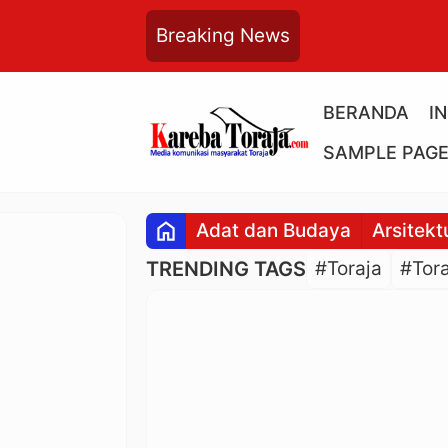
Breaking News
BERANDA
I
SAMPLE PAG
home
Adat dan Budaya
Arsitekt
TRENDING TAGS
#Toraja
#Tora