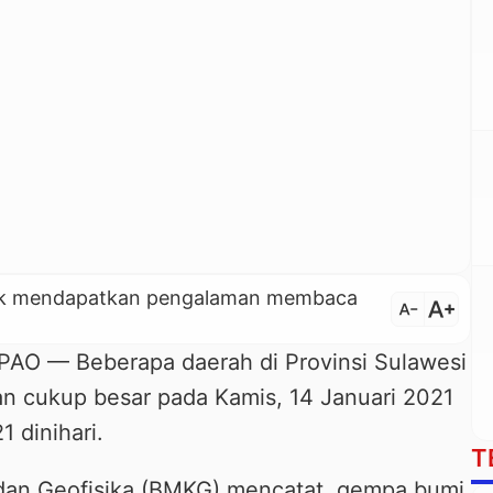
untuk mendapatkan pengalaman membaca
text_increase
text_decrease
 — Beberapa daerah di Provinsi Sulawesi
n cukup besar pada Kamis, 14 Januari 2021
 dinihari.
T
 dan Geofisika (BMKG) mencatat, gempa bumi