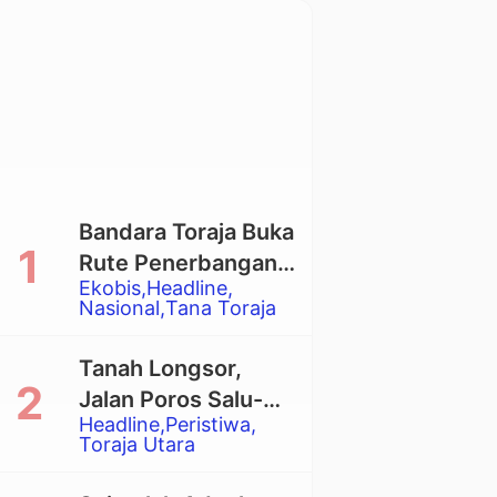
Bandara Toraja Buka
Rute Penerbangan
Ekobis
Headline
Langsung Toraja-
Nasional
Tana Toraja
Balikpapan
Tanah Longsor,
Jalan Poros Salu-
Headline
Peristiwa
Dende’ Tertutup
Toraja Utara
Total