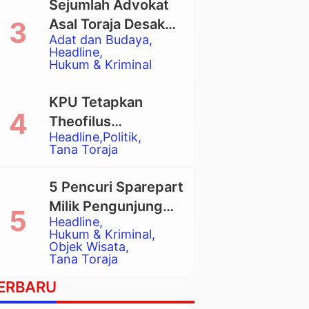
Sejumlah Advokat
Asal Toraja Desak
Adat dan Budaya
Mahkamah Agung
Headline
Larang Penggunaan
Hukum & Kriminal
Alat Berat pada
Eksekusi Rumah
KPU Tetapkan
Adat Tongkonan
Theofilus
Headline
Politik
Allorerung dan
Tana Toraja
Zadrak Tombe
sebagai Bupati dan
5 Pencuri Sparepart
Wakil Bupati Tana
Milik Pengunjung
Toraja Terpilih
Headline
Objek Wisata
Hukum & Kriminal
Pango-Pango
Objek Wisata
Tana Toraja
Ditangkap Polisi
ERBARU