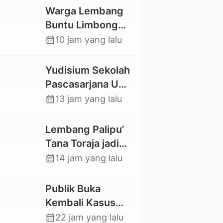
Warga Lembang
Buntu Limbong
Gandasil,
calendar_month
10 jam yang lalu
Swadaya Cor
Jalan Sepanjang
Yudisium Sekolah
500 Meter
Pascasarjana UKI
Toraja Lahirkan 58
calendar_month
13 jam yang lalu
Magister Baru
Lembang Palipu’
Tana Toraja jadi
Percontohan
calendar_month
14 jam yang lalu
Kampung
Sejahtera oleh
Publik Buka
Kemensos
Kembali Kasus
Hilangnya Stoner,
calendar_month
22 jam yang lalu