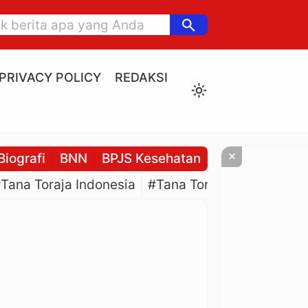
search
PRIVACY POLICY
REDAKSI
light_mode
×
Biografi
BNN
BPJS Kesehatan
BPJS Ketenaga
Tana Toraja Indonesia
#Tana Toraja Culture
#P