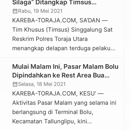
Silaga” Ditangkap Timsus
Singgalung Polres Toraja Utara
calendar_month
Rabu, 19 Mei 2021
KAREBA-TORAJA.COM, SA’DAN —
Tim Khusus (Timsus) Singgalung Sat
Reskrim Polres Toraja Utara
menangkap delapan terduga pelaku
judi di arena adu kerbau (tedong
Mulai Malam Ini, Pasar Malam Bolu
silaga) yang diselenggarakan di
Dipindahkan ke Rest Area Bua
Lapangan Rante Ra’da’ To’ Barana,
Tallulolo
calendar_month
Selasa, 18 Mei 2021
Kelurahan Sa’dan Malimbong,
KAREBA-TORAJA.COM, KESU’ —
Kecamatan Sa’dan, Kabupaten Toraja
Aktivitas Pasar Malam yang selama ini
Utara, Selasa, 18 Mei 2021. Kedelapan
berlangsung di Terminal Bolu,
terduga pelaku yang ditangkap,
Kecamatan Tallunglipu, kini
diantaranya SR, 60 tahun, warga