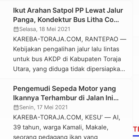
dipindahkan ke Rest Area di Bua
Sa’dan Sangkaropi. […]
Ikut Arahan Satpol PP Lewat Jalur
Tallulolo, Kecamatan Kesu’, Toraja
Panga, Kondektur Bus Litha Co
Utara. “Aktivitasnya mulai dipindahkan
Meninggal Tersengat Listrik
calendar_month
Selasa, 18 Mei 2021
malam ini (Selasa, 18 Mei 2021). Saat
KAREBA-TORAJA.COM, RANTEPAO —
ini, kami sedang mengaturnya di sini,”
Kebijakan pengalihan jalur lalu lintas
ungkap Kepala Dinas Perdagangan
untuk bus AKDP di Kabupaten Toraja
Toraja Utara, Atto Matandung, saat
Utara, yang diduga tidak dipersiapkan
dikonfirmasi kareba-toraja.com,
secara matang; baik teknis maupun
Selasa, […]
Pengemudi Sepeda Motor yang
non teknis, memakan korban. Seorang
Ikannya Terhambur di Jalan Ini
kondektur bus AKDP, Litha & Co,
Meninggal Dunia
calendar_month
Senin, 17 Mei 2021
bernama Agung, 16 tahun, meregang
KAREBA-TORAJA.COM, KESU’ — AI,
nyawa setelah tersengat kabel listrik
39 tahun, warga Kamali, Makale,
yang melintang di jalan poros Ba’tan-
T
seorang pedagang ikan yang
Rantepaku, Kelurahan Rantepaku