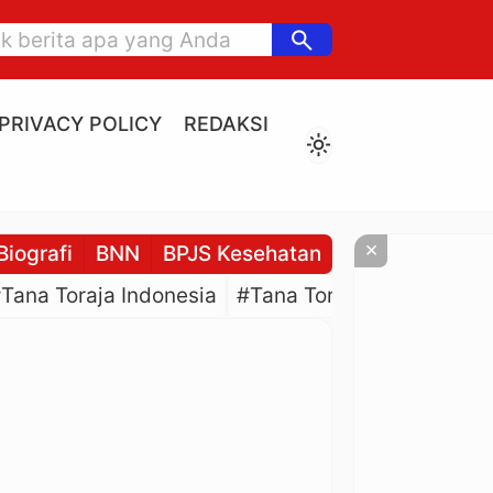
search
PRIVACY POLICY
REDAKSI
light_mode
×
Biografi
BNN
BPJS Kesehatan
BPJS Ketenaga
Tana Toraja Indonesia
#Tana Toraja Culture
#P