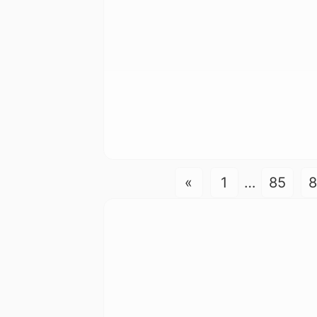
«
1
…
85
8