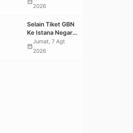
calendar_month
Swadaya Cor
2026
Jalan Kabupaten
Selain Tiket GBN
Ke Istana Negara,
Mahasiswa UKI
Jumat, 7 Agt
calendar_month
Toraja Oktavia
2026
juga Lolos ke
Pekan Seni
Mahasiswa
Nasional 2026