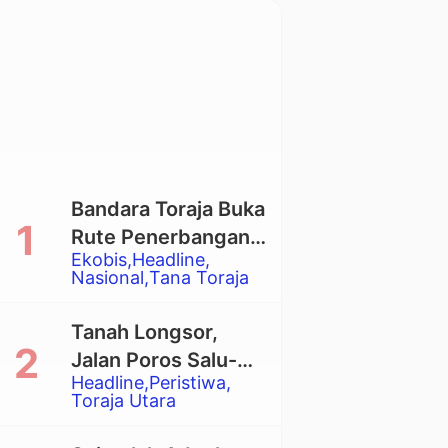
Bandara Toraja Buka
Rute Penerbangan
Ekobis
Headline
Langsung Toraja-
Nasional
Tana Toraja
Balikpapan
Tanah Longsor,
Jalan Poros Salu-
Headline
Peristiwa
Dende’ Tertutup
Toraja Utara
Total