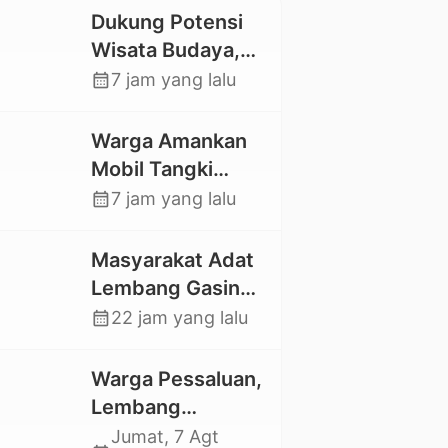
Dukung Potensi
Wisata Budaya,
Mahasiswa KKNT
calendar_month
7 jam yang lalu
Unhas 116
Kelurahan
Warga Amankan
Nonongan Utara
Mobil Tangki
Pasang Papan
Pelansir, Kasat
calendar_month
7 jam yang lalu
Informasi Objek
Reskrim Polres
Wisata Berbasis
Toraja Utara:
Masyarakat Adat
Digital
Proses Hukum
Lembang Gasing
Berjalan
Mengkendek Usir
calendar_month
22 jam yang lalu
Transparan
Paksa Penggarap
yang Rusak
Warga Pessaluan,
Kawasan Hutan
Lembang
Gandangbatu
Jumat, 7 Agt