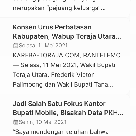
merupakan “pejuang keluarga”
Tallunglipu, Kecamatan […]
meninggal dunia dalam perjalanan ke
Konsen Urus Perbatasan
rumah sakit setelah sepeda motornya
Kabupaten, Wabup Toraja Utara
mengalami kecelakaan lalu lintas di di
Optimis Tuntas Bulan Juni
calendar_month
Selasa, 11 Mei 2021
jalan poros Rantepao – Makale,
KAREBA-TORAJA.COM, RANTELEMO
tepatanya di KM 8 Buntu Buaya,
— Selasa, 11 Mei 2021, Wakil Bupati
Lembang Tadongkon Kecamatan Kesu’,
Toraja Utara, Frederik Victor
Toraja Utara, Senin, 17 Mei 2021 pagi.
Palimbong dan Wakil Bupati Tana
Keterangan […]
Toraja, Zadrak Tombeq bertemu di
Jadi Salah Satu Fokus Kantor
Buntu Buaya, yang merupakan
Bupati Mobile, Bisakah Data PKH
perbatasan Lembang Tadongkon
dan Bansos Lainnya Berubah?
calendar_month
Senin, 10 Mei 2021
(Toraja Utara) dan Kelurahan Sarira
“Saya mendengar keluhan bahwa
(Tana Toraja). Hadir pula Sekretaris