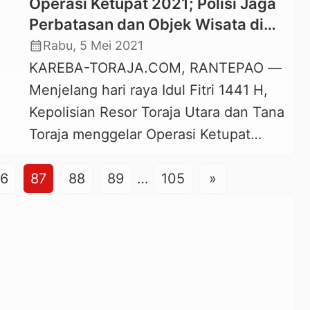
Operasi Ketupat 2021; Polisi Jaga
Lembang Benteng Ka’do, Kecamatan
Perbatasan dan Objek Wisata di
Kapala Pitu, Toraja Utara, Kamis, 6 Mei
Toraja
calendar_month
Rabu, 5 Mei 2021
2021 pagi. Kecelakaan tunggal
KAREBA-TORAJA.COM, RANTEPAO —
tersebut melibatkan sebuah minibus
Menjelang hari raya Idul Fitri 1441 H,
Toyota Rush dengan nomor polisi DD
Kepolisian Resor Toraja Utara dan Tana
1035 UM milik Dinas Pertanian
Toraja menggelar Operasi Ketupat
Kabupaten Toraja […]
2021. Operasi ini akan dilaksanakan
6
selama 12 hari, mulai 6-17 Mei 2021.
87
88
89
…
105
»
Dalam Apel Gelar Pasukan Ops
Ketupat-2021 yang berlangsung di
halaman Mapolres Toraja Utara, Rabu,
5 Mei 2021, Kapolres Toraja Utara,
AKBP Yudha Wirajati […]