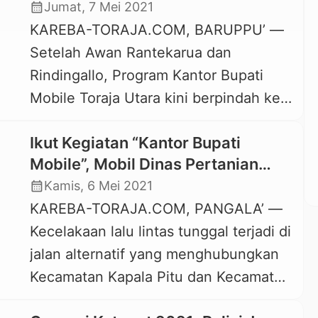
calendar_month
Jumat, 7 Mei 2021
Palimbong biasa disapa, disambut
KAREBA-TORAJA.COM, BARUPPU’ —
hangat warga setempat. Banyak warga
Setelah Awan Rantekarua dan
yang mendekat dan berdiskusi
Rindingallo, Program Kantor Bupati
sekaligus “curhat” ke orang nomor dua
Mobile Toraja Utara kini berpindah ke
di Toraja Utara […]
Kecamatan Baruppu’. Aktivitas Kantor
Ikut Kegiatan “Kantor Bupati
Bupati Mobile di Kecamatan Baruppu’
Mobile”, Mobil Dinas Pertanian
akan berlangsung selama dua hari, 7-8
Toraja Utara Terbalik
calendar_month
Kamis, 6 Mei 2021
Mei 2021. Selain mengajak masyarakat
KAREBA-TORAJA.COM, PANGALA’ —
untuk mengawasi kinerja aparatur
Kecelakaan lalu lintas tunggal terjadi di
pemerintah, mulai dari Lembang,
jalan alternatif yang menghubungkan
Lurah, hingga Kecamatan, Bupati
Kecamatan Kapala Pitu dan Kecamatan
Toraja Utara, Yohanis Bassang, juga
Rindingallo, tepatnya di Dusun Pongko’
meminta […]