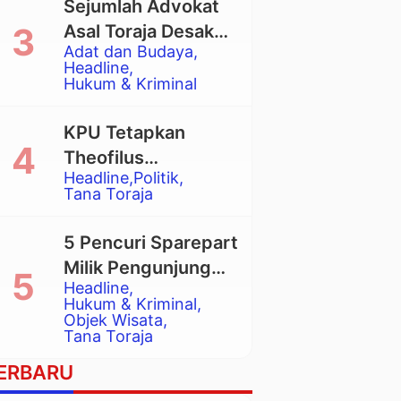
Sejumlah Advokat
Asal Toraja Desak
Adat dan Budaya
Mahkamah Agung
Headline
Larang Penggunaan
Hukum & Kriminal
Alat Berat pada
Eksekusi Rumah
KPU Tetapkan
Adat Tongkonan
Theofilus
Headline
Politik
Allorerung dan
Tana Toraja
Zadrak Tombe
sebagai Bupati dan
5 Pencuri Sparepart
Wakil Bupati Tana
Milik Pengunjung
Toraja Terpilih
Headline
Objek Wisata
Hukum & Kriminal
Pango-Pango
Objek Wisata
Tana Toraja
Ditangkap Polisi
ERBARU