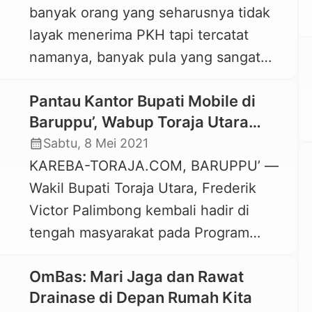
banyak orang yang seharusnya tidak
Daerah Tana Toraja, Semuel Tande
layak menerima PKH tapi tercatat
Bura dan Kabag Pemerintahan dari
namanya, banyak pula yang sangat
kedua kabupaten. Kedua petinggi
layak tapi tidak dapat. Data ini harus
daerah […]
Pantau Kantor Bupati Mobile di
kita validasi kembali.” — Yohanis
Baruppu’, Wabup Toraja Utara
Bassang — Bupati Toraja Utara.
Disambut Hangat Warga
calendar_month
Sabtu, 8 Mei 2021
KAREBA-TORAJA.COM, RANTEPAO —
KAREBA-TORAJA.COM, BARUPPU’ —
Selain administrasi kependudukan,
Wakil Bupati Toraja Utara, Frederik
seperti Kartu Tanda Penduduk (KTP-
Victor Palimbong kembali hadir di
el), akta nikah dan kelahiran, fokus
tengah masyarakat pada Program
pelayanan dalam Program […]
Kantor Bupati Mobile di Kecamatan
OmBas: Mari Jaga dan Rawat
Baruppu’, Sabtu, 8 Mei 2021. Kehadiran
Drainase di Depan Rumah Kita
Bro Dedy, begitu Frederik Victor