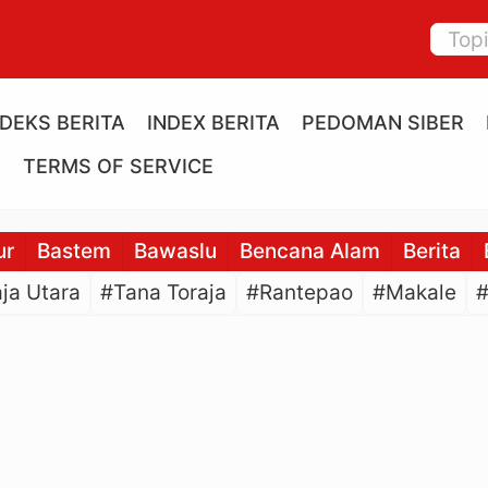
NDEKS BERITA
INDEX BERITA
PEDOMAN SIBER
E
TERMS OF SERVICE
ur
Bastem
Bawaslu
Bencana Alam
Berita
ja Utara
#Tana Toraja
#Rantepao
#Makale
#