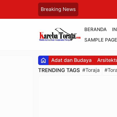
Breaking News
BERANDA
I
SAMPLE PAG
home
Adat dan Budaya
Arsitekt
TRENDING TAGS
#Toraja
#Tora