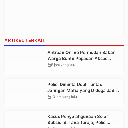
ARTIKEL TERKAIT
Antrean Online Permudah Sakan
Warga Buntu Pepasan Akses
Layanan Kesehatan Tanpa
calendar_month
5 jam yang lalu
Hambatan
Polisi Diminta Usut Tuntas
Jaringan Mafia yang Diduga Jadi
Penyebab Kelangkaan BBM di
calendar_month
19 jam yang lalu
Toraja
Kasus Penyalahgunaan Solar
Subsidi di Tana Toraja, Polisi