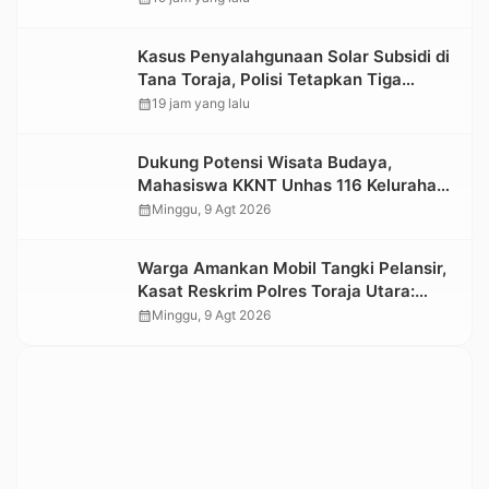
Kasus Penyalahgunaan Solar Subsidi di
Tana Toraja, Polisi Tetapkan Tiga
Tersangka Baru
calendar_month
19 jam yang lalu
Dukung Potensi Wisata Budaya,
Mahasiswa KKNT Unhas 116 Kelurahan
Nonongan Utara Pasang Papan
calendar_month
Minggu, 9 Agt 2026
Informasi Objek Wisata Berbasis Digital
Warga Amankan Mobil Tangki Pelansir,
Kasat Reskrim Polres Toraja Utara:
Proses Hukum Berjalan Transparan
calendar_month
Minggu, 9 Agt 2026