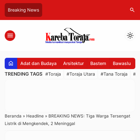
search
Breaking News
menu
light_mode
home
Adat dan Budaya
Arsitektur
Bastem
Bawaslu
B
TRENDING TAGS
#Toraja
#Toraja Utara
#Tana Toraja
#R
Beranda
»
Headline
»
BREAKING NEWS: Tiga Warga Tersengat
Listrik di Mengkendek, 2 Meninggal