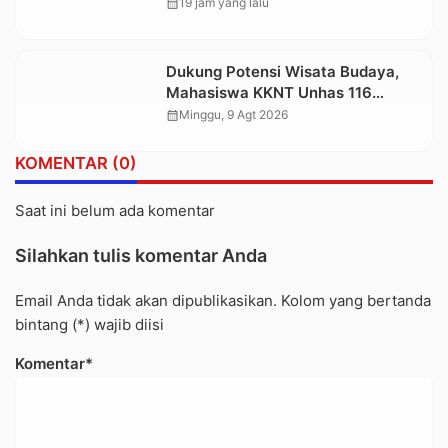
Tetapkan Tiga Tersangka Baru
calendar_month
19 jam yang lalu
Dukung Potensi Wisata Budaya,
Mahasiswa KKNT Unhas 116
Kelurahan Nonongan Utara Pasang
calendar_month
Minggu, 9 Agt 2026
Papan Informasi Objek Wisata
Berbasis Digital
KOMENTAR (0)
Saat ini belum ada komentar
Silahkan tulis komentar Anda
Email Anda tidak akan dipublikasikan. Kolom yang bertanda
bintang (*) wajib diisi
Komentar*