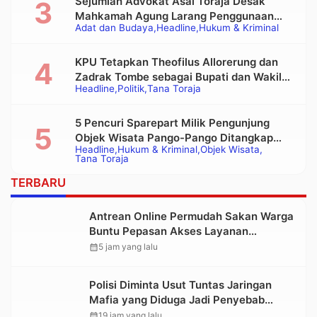
Sejumlah Advokat Asal Toraja Desak
Mahkamah Agung Larang Penggunaan
Adat dan Budaya
Headline
Hukum & Kriminal
Alat Berat pada Eksekusi Rumah Adat
Tongkonan
KPU Tetapkan Theofilus Allorerung dan
Zadrak Tombe sebagai Bupati dan Wakil
Headline
Politik
Tana Toraja
Bupati Tana Toraja Terpilih
5 Pencuri Sparepart Milik Pengunjung
Objek Wisata Pango-Pango Ditangkap
Headline
Hukum & Kriminal
Objek Wisata
Polisi
Tana Toraja
TERBARU
Antrean Online Permudah Sakan Warga
Buntu Pepasan Akses Layanan
Kesehatan Tanpa Hambatan
calendar_month
5 jam yang lalu
Polisi Diminta Usut Tuntas Jaringan
Mafia yang Diduga Jadi Penyebab
Kelangkaan BBM di Toraja
calendar_month
19 jam yang lalu