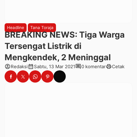
Headline
Tana Toraja
BREAKING NEWS: Tiga Warga
Tersengat Listrik di
Mengkendek, 2 Meninggal
account_circle
calendar_month
comment
print
Redaksi
Sabtu, 13 Mar 2021
0 komentar
Cetak