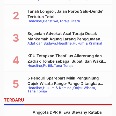
Tanah Longsor, Jalan Poros Salu-Dende’
Tertutup Total
Headline
Peristiwa
Toraja Utara
Sejumlah Advokat Asal Toraja Desak
Mahkamah Agung Larang Penggunaan
Adat dan Budaya
Headline
Hukum & Kriminal
Alat Berat pada Eksekusi Rumah Adat
Tongkonan
KPU Tetapkan Theofilus Allorerung dan
Zadrak Tombe sebagai Bupati dan Wakil
Headline
Politik
Tana Toraja
Bupati Tana Toraja Terpilih
5 Pencuri Sparepart Milik Pengunjung
Objek Wisata Pango-Pango Ditangkap
Headline
Hukum & Kriminal
Objek Wisata
Polisi
Tana Toraja
TERBARU
Anggota DPR RI Eva Stevany Rataba