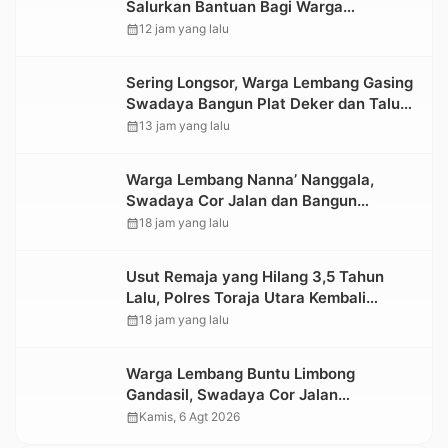
Salurkan Bantuan Bagi Warga
Terdampak Longsor di Buntu Pepasan
calendar_month
12 jam yang lalu
Sering Longsor, Warga Lembang Gasing
Swadaya Bangun Plat Deker dan Talut
Jalan Penghubung Antar Lembang
calendar_month
13 jam yang lalu
Warga Lembang Nanna’ Nanggala,
Swadaya Cor Jalan dan Bangun
Jembatan
calendar_month
18 jam yang lalu
Usut Remaja yang Hilang 3,5 Tahun
Lalu, Polres Toraja Utara Kembali
Datangi TKP
calendar_month
18 jam yang lalu
Warga Lembang Buntu Limbong
Gandasil, Swadaya Cor Jalan
Sepanjang 500 Meter
calendar_month
Kamis, 6 Agt 2026