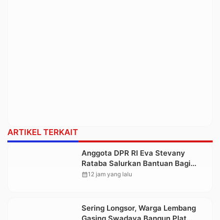
ARTIKEL TERKAIT
Anggota DPR RI Eva Stevany
Rataba Salurkan Bantuan Bagi
Warga Terdampak Longsor di
calendar_month
12 jam yang lalu
Buntu Pepasan
Sering Longsor, Warga Lembang
Gasing Swadaya Bangun Plat