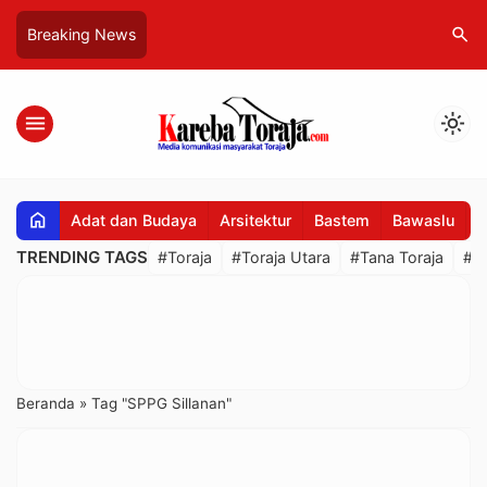
search
Breaking News
menu
light_mode
home
Adat dan Budaya
Arsitektur
Bastem
Bawaslu
B
TRENDING TAGS
#Toraja
#Toraja Utara
#Tana Toraja
#R
Beranda
»
Tag "SPPG Sillanan"