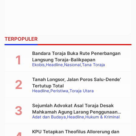
TERPOPULER
Bandara Toraja Buka Rute Penerbangan
Langsung Toraja-Balikpapan
Ekobis
Headline
Nasional
Tana Toraja
Tanah Longsor, Jalan Poros Salu-Dende’
Tertutup Total
Headline
Peristiwa
Toraja Utara
Sejumlah Advokat Asal Toraja Desak
Mahkamah Agung Larang Penggunaan
Adat dan Budaya
Headline
Hukum & Kriminal
Alat Berat pada Eksekusi Rumah Adat
Tongkonan
KPU Tetapkan Theofilus Allorerung dan