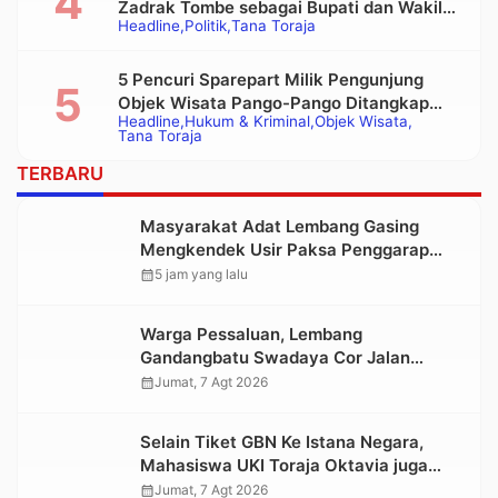
Zadrak Tombe sebagai Bupati dan Wakil
Headline
Politik
Tana Toraja
Bupati Tana Toraja Terpilih
5 Pencuri Sparepart Milik Pengunjung
Objek Wisata Pango-Pango Ditangkap
Headline
Hukum & Kriminal
Objek Wisata
Polisi
Tana Toraja
TERBARU
Masyarakat Adat Lembang Gasing
Mengkendek Usir Paksa Penggarap
yang Rusak Kawasan Hutan
calendar_month
5 jam yang lalu
Warga Pessaluan, Lembang
Gandangbatu Swadaya Cor Jalan
Kabupaten
calendar_month
Jumat, 7 Agt 2026
Selain Tiket GBN Ke Istana Negara,
Mahasiswa UKI Toraja Oktavia juga
Lolos ke Pekan Seni Mahasiswa
calendar_month
Jumat, 7 Agt 2026