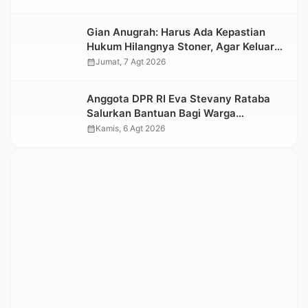
Nasional 2026
Gian Anugrah: Harus Ada Kepastian
Hukum Hilangnya Stoner, Agar Keluarga
tidak Larut dalam Trauma dan
calendar_month
Jumat, 7 Agt 2026
Kesedihan Berkepanjangan
Anggota DPR RI Eva Stevany Rataba
Salurkan Bantuan Bagi Warga
Terdampak Longsor di Buntu Pepasan
calendar_month
Kamis, 6 Agt 2026